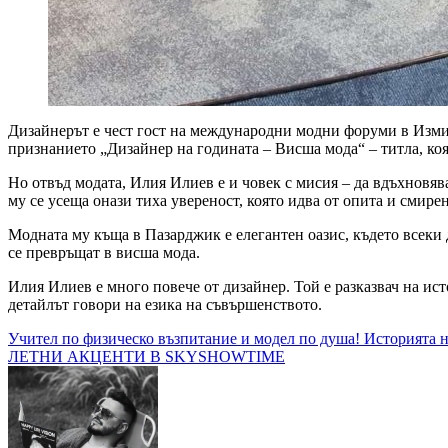
Дизайнерът е чест гост на международни модни форуми в Измир
признанието „Дизайнер на годината – Висша мода“ – титла, коя
Но отвъд модата, Илия Илиев е и човек с мисия – да вдъхновява.
му се усеща онази тиха увереност, която идва от опита и смире
Модната му къща в Пазарджик е елегантен оазис, където всеки д
се превръщат в висша мода.
Илия Илиев е много повече от дизайнер. Той е разказвач на исто
детайлът говори на езика на съвършенството.
Навигация
Учител по физическо възпитание и модел по душа! Историята 
ЛЕТНИ АКЦЕНТИ В SKYSHOWTIME