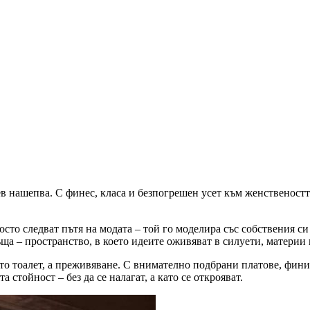
в нашепва. С финес, класа и безпогрешен усет към женствеността
осто следват пътя на модата – той го моделира със собствения с
ъща – пространство, в което идеите оживяват в силуети, материи 
осто тоалет, а преживяване. С внимателно подбрани платове, фин
а стойност – без да се налагат, а като се открояват.