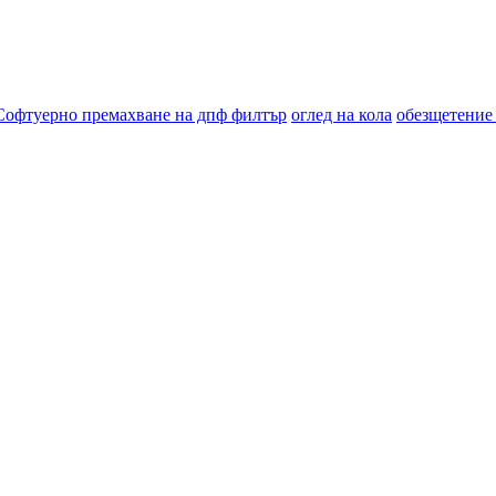
Софтуерно премахване на дпф филтър
оглед на кола
обезщетение