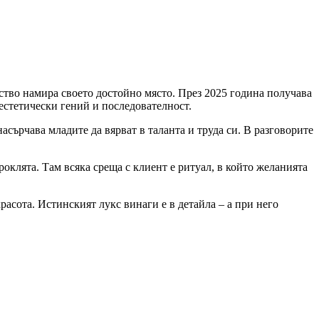
ство намира своето достойно място. През 2025 година получава
 естетически гений и последователност.
насърчава младите да вярват в таланта и труда си. В разговорите
роклята. Там всяка среща с клиент е ритуал, в който желанията
красота. Истинският лукс винаги е в детайла – а при него