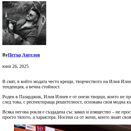
By
Петър Ангелов
юни 26, 2025
В свят, в който модата често крещи, творчеството на Илия Илие
тенденция, а вечна стойност.
Роден в Пазарджик, Илия Илиев е от онези творци, които не пр
след това, с респектираща решителност, основава своя модна к
Всяка негова рокля е създадена със замах и изящество – не пр
просто тялото, а характера. Носени са от жени, които знаят своят