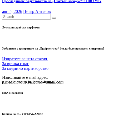
Проследяваме подготовката на „Сиатъл Сийхоукс“ в HBO Max
авг. 5, 2026
Петър Ангелов
Луксозни арабски парфюми
Забранено е цитирането на „Bgvipnews.eu“ без да бъде приложен хиперлинк!
Изпратете вашата статия
За връзка с нас
За медиино партньорство
Използвайте e-mail адрес:
p.media.group.bulgaria@gmail.com
МВА Програми
Корица на BG VIP MAGAZINE