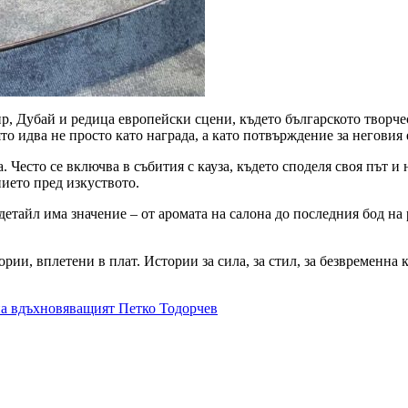
, Дубай и редица европейски сцени, където българското творче
то идва не просто като награда, а като потвърждение за неговия
 Често се включва в събития с кауза, където споделя своя път и 
нието пред изкуството.
етайл има значение – от аромата на салона до последния бод на 
рии, вплетени в плат. Истории за сила, за стил, за безвременна 
на вдъхновяващият Петко Тодорчев