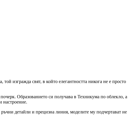
, той изгражда свят, в който елегантността никога не е просто
и почерк. Образованието си получава в Техникума по облекло, а
и настроение.
и ръчни детайли и прецизна линия, моделите му подчертават не