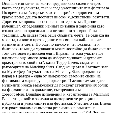
Drumline изпълнения, които предизвикаха силен интерес
както сред публиката, така и сред участниците във фестивала.
По време на майсторски клас с австрийски диригент, за
кратко време децата постигат високи художествени резултати.
Диригентът проявява специален интерес към „Празнична
ръченица“, определяйки нейната ритмика и хармония като
изключително оригинални и нетипични за европейската
традиция. „За децата това беше сбъдната мечта. Те седнаха на
местата, на които през годините са свирили най-великите
музиканти в света. Но още по-важно е, че показаха, че и
българските млади музиканти могат достойно да бъдат част от
този световен музикален елит. Вярвам, че това участие ще
вдъхнови още много деца да изберат музиката и духовите
оркестри като свой път“, казва Тодор Цачев, създател и
ръководител на Marching Stars. След концерта в Златната зала
на Музикферайн участието на Marching Stars продължи с
парад в Пратера – една от най-разпознаваемите сцени на
фестивала за маршируващи оркестри. Именно там младите
музиканти имаха възможност да покажат автентичния облик
на формацията – в движение, със зрелищна маршова
хореография, Drumline изпълнения и характерния за Marching
Band стил, с който заслужиха възторжените реакции на
публиката и участниците във фестивала. Участието във Виена
е първата значима съвместна реализация в рамките на
започналото тази година партньорство между ОКИ Дом на