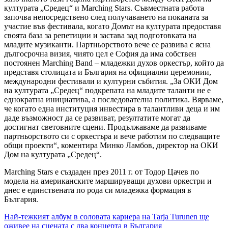
културата „Средец“ и Marching Stars. Съвместната работа
започва непосредствено след получаването на поканата за
участие във фестивала, когато Домът на културата предоставя
своята база за репетиции и застава зад подготовката на
младите музиканти. Партньорството вече се развива с ясна
дългосрочна визия, чиято цел е София да има собствен
постоянен Marching Band – младежки духов оркестър, който да
представя столицата и България на официални церемонии,
международни фестивали и културни събития. „За ОКИ Дом
на културата „Средец“ подкрепата на младите таланти не е
еднократна инициатива, а последователна политика. Вярваме,
че когато една институция инвестира в талантливи деца и им
даде възможност да се развиват, резултатите могат да
достигнат световните сцени. Продължаваме да развиваме
партньорството си с оркестъра и вече работим по следващите
общи проекти“, коментира Минко Ламбов, директор на ОКИ
Дом на културата „Средец“.
Marching Stars е създаден през 2011 г. от Тодор Цачев по
модела на американските маршируващи духови оркестри и
днес е единствената по рода си младежка формация в
България.
Навигация
Най-тежкият албум в соловата кариера на Tarja Turunen ще
оживее на сцената с два концерта в България