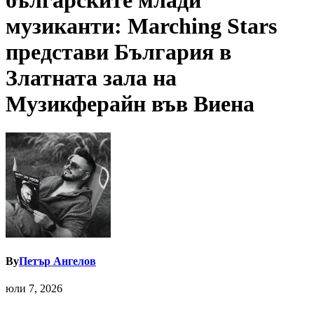
българските млади
музиканти: Marching Stars
представи България в
Златната зала на
Музикферайн във Виена
By
Петър Ангелов
юли 7, 2026