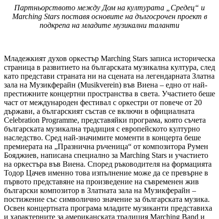
Партньорството между Дом на културата „Средец“ и
Marching Stars поставя основите на дългосрочен проект в
подкрепа на младите музикални таланти
Младежкият духов оркестър Marching Stars записа историческа
страница в развитието на българската музикална култура, след
като представи страната ни на сцената на легендарната Златна
зала на Музикферайн (Musikverein) във Виена – едно от най-
престижните концертни пространства в света. Участието беше
част от международен фестивал с оркестри от повече от 20
държави, а българският състав се включи в официалната
Celebration Programme, представяйки програма, която съчета
българската музикална традиция с европейското културно
наследство. Сред най-значимите моменти в концерта беше
премиерата на „Празнична ръченица“ от композитора Румен
Бояджиев, написана специално за Marching Stars и участието
на оркестъра във Виена. Според ръководителя на формацията
Тодор Цачев именно това изпълнение може да се превърне в
първото представяне на произведение на съвременен жив
български композитор в Златната зала на Музикферайн –
постижение със символично значение за българската музика.
Освен концертната програма младите музиканти представиха
и характерните за американската традиция Marching Band и