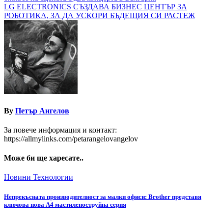
LG ELECTRONICS СЪЗДАВА БИЗНЕС ЦЕНТЪР ЗА
РОБОТИКА, ЗА ДА УСКОРИ БЪДЕЩИЯ СИ РАСТЕЖ
By
Петър Ангелов
За повече информация и контакт:
https://allmylinks.com/petarangelovangelov
Може би ще харесате..
Новини
Технологии
Непрекъсната производителност за малки офиси: Brother представя
ключова нова A4 мастиленоструйна серия