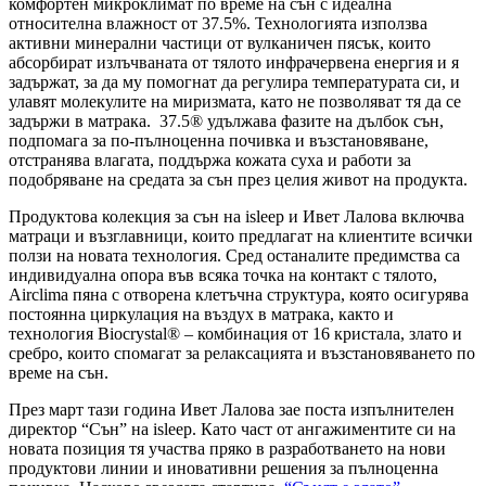
комфортен микроклимат по време на сън с идеална
относителна влажност от 37.5%. Технологията използва
активни минерални частици от вулканичен пясък, които
абсорбират излъчваната от тялото инфрачервена енергия и я
задържат, за да му помогнат да регулира температурата си, и
улавят молекулите на миризмата, като не позволяват тя да се
задържи в матрака. 37.5® удължава фазите на дълбок сън,
подпомага за по-пълноценна почивка и възстановяване,
отстранява влагата, поддържа кожата суха и работи за
подобряване на средата за сън през целия живот на продукта.
Продуктова колекция за сън на isleep и Ивет Лалова включва
матраци и възглавници, които предлагат на клиентите всички
ползи на новата технология. Сред останалите предимства са
индивидуална опора във всяка точка на контакт с тялото,
Airclima пяна с отворена клетъчна структура, която осигурява
постоянна циркулация на въздух в матрака, както и
технология Biocrystal® – комбинация от 16 кристала, злато и
сребро, които спомагат за релаксацията и възстановяването по
време на сън.
През март тази година Ивет Лалова зае поста изпълнителен
директор “Сън” на isleep. Като част от ангажиментите си на
новата позиция тя участва пряко в разработването на нови
продуктови линии и иновативни решения за пълноценна