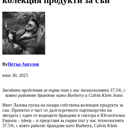
колекция продукти за сън
By
Петър Ангелов
юни 30, 2025
Звездата представя за първи път у нас технологията 37.5®, с
която работят брандове като
Burberry и Calvin Klein Jeans
Ивет Лалова пуска на пазара собствена колекция продукти за
сън. Проектът е част от дългосрочното партньорство на
звездата с един от водещите брандове в сектора в Югоизточна
Европа – isleep – и представя за първи път у нас технологията
37.5®, с която работят брандове като Burberry, Calvin Klein