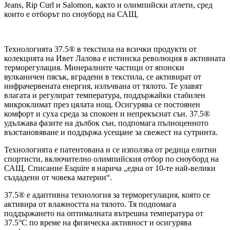
Jeans, Rip Curl и Salomon, както и олимпийски атлети, сред
които е отборът по сноуборд на САЩ.
Технологията 37.5® в текстила на всички продукти от
колекцията на Ивет Лалова е истинска революция в активната
терморегулация. Минералните частици от японски
вулканичен пясък, вградени в текстила, се активират от
инфрачервената енергия, излъчвана от тялото. Те улавят
влагата и регулират температура, поддържайки стабилен
микроклимат през цялата нощ. Осигурява се постоянен
комфорт и суха среда за спокоен и непрекъснат сън. 37.5®
удължава фазите на дълбок сън, подпомага пълноценното
възстановяване и поддържа усещане за свежест на сутринта.
Технологията е патентована и се използва от редица елитни
спортисти, включително олимпийския отбор по сноуборд на
САЩ. Списание Esquire я нарича „една от 10-те най-велики
създадени от човека материи“.
37.5® е адаптивна технология за терморегулация, която се
активира от влажността на тялото. Тя подпомага
поддържането на оптималната вътрешна температура от
37.5°C по време на физическа активност и осигурява