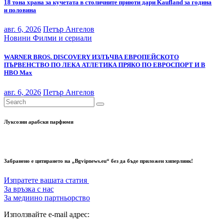
18 тона храна за кучетата в столичните приюти дари Kaufland за година
и половина
авг. 6, 2026
Петър Ангелов
Новини
Филми и сериали
WARNER BROS. DISCOVERY ИЗЛЪЧВА ЕВРОПЕЙСКОТО
ПЪРВЕНСТВО ПО ЛЕКА АТЛЕТИКА ПРЯКО ПО ЕВРОСПОРТ И В
НВО Мах
авг. 6, 2026
Петър Ангелов
Луксозни арабски парфюми
Забранено е цитирането на „Bgvipnews.eu“ без да бъде приложен хиперлинк!
Изпратете вашата статия
За връзка с нас
За медиино партньорство
Използвайте e-mail адрес: