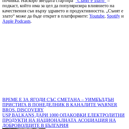
почивка. Наскоро звездата стартира
“Сънят е злато”
–
подкаст, който има за цел да популяризира влиянието на
качествения сън върху здравето и продуктивността. „Сънят е
злато“ може да бъде открит в платформите:
Youtube
,
Spotify
и
Apple Podcasts
.
Навигация
ВРЕМЕ Е ЗА ЯГОДИ СЪС СМЕТАНА – УИМБЪЛДЪН
ПРИСТИГА В ПОНЕДЕЛНИК В КАНАЛИТЕ WARNER
BROS. DISCOVERY
USP BALKANS ДАРИ 1000 ОПАКОВКИ ЕЛЕКТРОЛИТНИ
ПРОДУКТИ НА НАЦИОНАЛНАТА АСОЦИАЦИЯ НА
ДОБРОВОЛЦИТЕ В БЪЛГАРИЯ