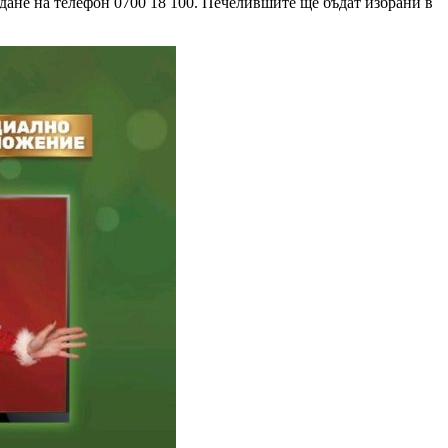
дане на телефон 0700 18 100. Печелившите ще бъдат избрани в