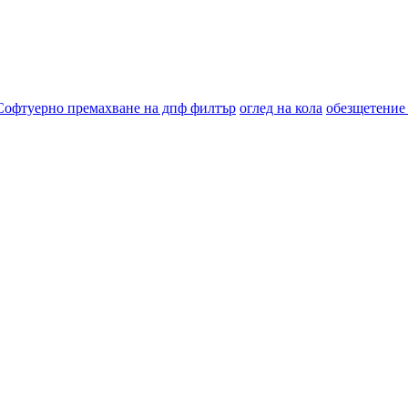
Софтуерно премахване на дпф филтър
оглед на кола
обезщетение