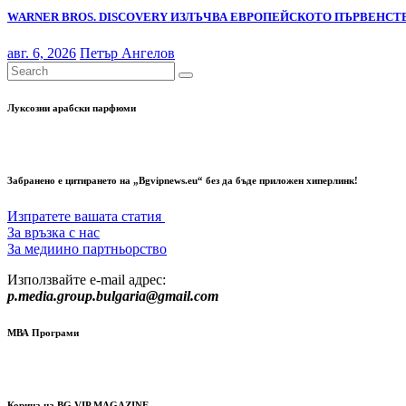
WARNER BROS. DISCOVERY ИЗЛЪЧВА ЕВРОПЕЙСКОТО ПЪРВЕНСТВ
авг. 6, 2026
Петър Ангелов
Луксозни арабски парфюми
Забранено е цитирането на „Bgvipnews.eu“ без да бъде приложен хиперлинк!
Изпратете вашата статия
За връзка с нас
За медиино партньорство
Използвайте e-mail адрес:
p.media.group.bulgaria@gmail.com
МВА Програми
Корица на BG VIP MAGAZINE