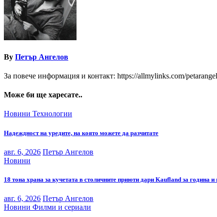
By
Петър Ангелов
За повече информация и контакт: https://allmylinks.com/petarange
Може би ще харесате..
Новини
Технологии
Надеждност на уредите, на която можете да разчитате
авг. 6, 2026
Петър Ангелов
Новини
18 тона храна за кучетата в столичните приюти дари Kaufland за година и
авг. 6, 2026
Петър Ангелов
Новини
Филми и сериали