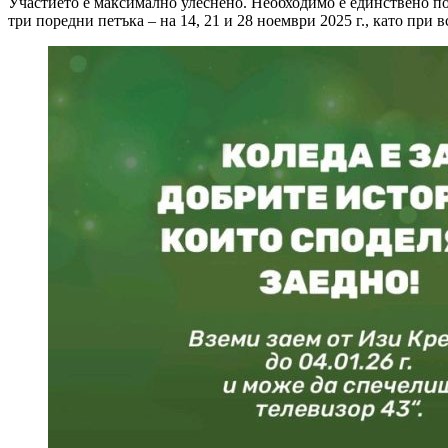
Участието е максимално улеснено. Необходимо е единствено по
три поредни петъка – на 14, 21 и 28 ноември 2025 г., като при