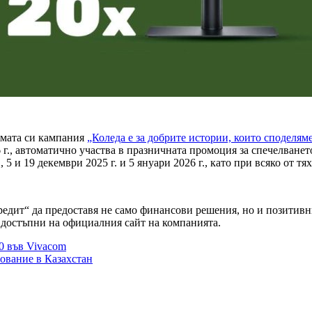
ямата си кампания
„Коледа е за добрите истории, които споделяме
6 г., автоматично участва в празничната промоция за спечелванет
., 5 и 19 декември 2025 г. и 5 януари 2026 г., като при всяко от
едит“ да предоставя не само финансови решения, но и позитивн
 достъпни на официалния сайт на компанията.
0 във Vivacom
зование в Казахстан