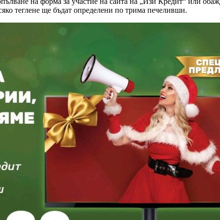
пълване на форма за участие на сайта на „Изи Кредит“ или обаж
 всяко теглене ще бъдат определени по трима печеливши.