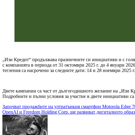
„Изи Кредит“ продължава празничните си инициативи и с гол
с компанията в периода от 31 октомври 2025 г. до 4 януари 202
тегления са насрочени за следните дати: 14 и 28 ноември 2025 г
Двете кампании са част от дългогодишното желание на „Изи Кр
Подробните и пълни условия за участие в двете инициативи са
Навигация
Започват продажбите на ултратънкия смартфон Motorola Edge 7
OpenAI и Freedom Holding Corp. ще развиват дигиталното обра