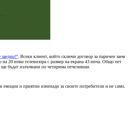
 заедно!“
. Всеки клиент, който сключи договор за паричен заем
о на 20 нови телевизора с размер на екрана 43 инча. Общо пет
 тях ще бъдат излъчвани по четирима печеливши.
и емоции и приятни изненади за своите потребители и не само.