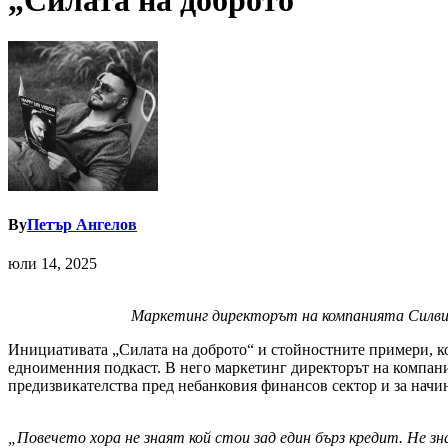
„Силата на доброто“
By
Петър Ангелов
юли 14, 2025
Маркетинг директорът на компанията Силвия
Инициативата „Силата на доброто“ и стойностните примери, ко
едноименния подкаст. В него маркетинг директорът на компания
предизвикателства пред небанковия финансов сектор и за начин
„Повечето хора не знаят кой стои зад един бърз кредит. Не з