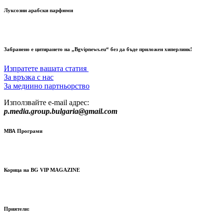
Луксозни арабски парфюми
Забранено е цитирането на „Bgvipnews.eu“ без да бъде приложен хиперлинк!
Изпратете вашата статия
За връзка с нас
За медиино партньорство
Използвайте e-mail адрес:
p.media.group.bulgaria@gmail.com
МВА Програми
Корица на BG VIP MAGAZINE
Приятели: