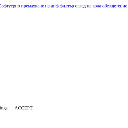
Софтуерно премахване на дпф филтър
оглед на кола
обезщетение
tings
ACCEPT