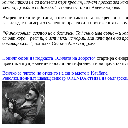
които никога не са ползвали бърз кредит, нямат представа
как
мечта, нужда и надежда.“
, споделя Силвия Александрова.
Вътрешните инициативи, насочени както към подкрепа и развити
разглеждат примери за успешни практики и постижения на комп
“Финансовият сектор не е безличен. Той също има сърце – и ко
стоят хора – реални, с истински истории. Нашата цел е да п
отговорност.”,
допълва Силвия Александрова.
Новият сезон на подкаста „Силата на доброто“
стартира с енер
практики в управлението на личните финанси и да представя с
Навигация
Всичко за лятото на открито на едно място в Kaufland
Революционният щадящ сешоар ORENDA стъпва на българския п