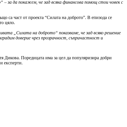
о“ – за да покажем,
че зад всяка финансова помощ стои човек с
що са част от проекта “Силата на доброто”. В епизода се
ато цяло.
тивата „Силата на доброто“ показваме, че
зад всяко решение
зградим доверие чрез
прозрачност, съпричастност и
тя Дикова. Поредицата има за цел да популяризира добри
 и експерти.