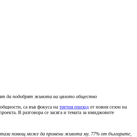
лят да подобрят живота на цялото общество
 общности, са във фокуса на
третия епизод
от новия сезон на
оекта. В разговора се засяга и темата за имиджовите
как тази помощ може да промени живота
му. 77% от българите,