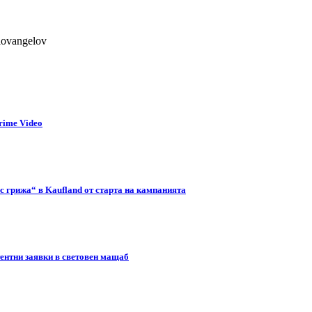
lovangelov
rime Video
с грижа“ в Kaufland от старта на кампанията
тентни заявки в световен мащаб