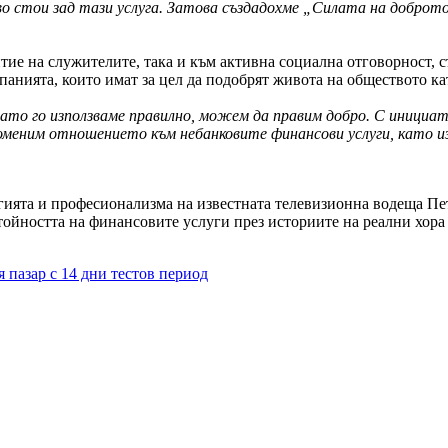
во стои зад тази услуга. Затова създадохме „Силата на доброт
е на служителите, така и към активна социална отговорност, съ
анията, които имат за цел да подобрят живота на обществото к
гато го използваме
правилно, можем да правим добро. С инициа
роменим
отношението към небанковите финансови услуги, като и
гията и професионализма на известната телевизионна водеща Пе
тойността на финансовите услуги през историите на реални хора
азар с 14 дни тестов период