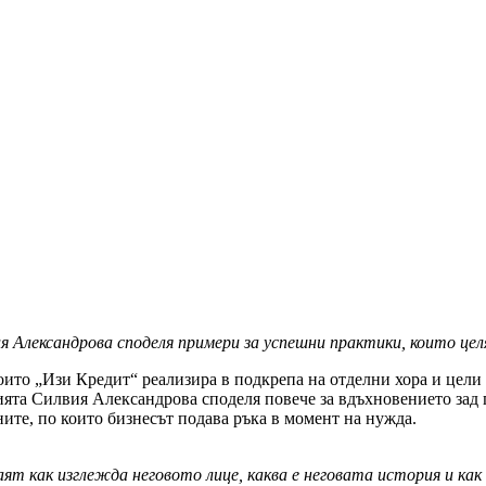
 Александрова споделя примери за
успешни практики, които це
ито „Изи Кредит“ реализира в подкрепа на отделни хора и цели
та Силвия Александрова споделя повече за вдъхновението зад пр
ите, по които бизнесът подава ръка в момент на нужда.
наят как изглежда
неговото лице, каква е неговата история и 