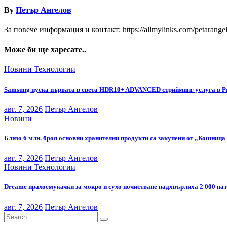
By
Петър Ангелов
За повече информация и контакт: https://allmylinks.com/petarange
Може би ще харесате..
Новини
Технологии
Samsung пуска първата в света HDR10+ ADVANCED стрийминг услуга в P
авг. 7, 2026
Петър Ангелов
Новини
Близо 6 млн. броя основни хранителни продукти са закупени от „Кошница 
авг. 7, 2026
Петър Ангелов
Новини
Технологии
Dreame прахосмукачки за мокро и сухо почистване надхвърлиха 2 000 па
авг. 7, 2026
Петър Ангелов