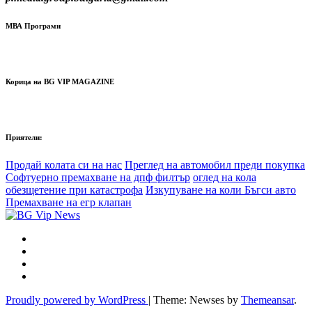
МВА Програми
Корица на BG VIP MAGAZINE
Приятели:
Продай колата си на нас
Преглед на автомобил преди покупка
Софтуерно премахване на дпф филтър
оглед на кола
обезщетение при катастрофа
Изкупуване на коли Бъгси авто
Премахване на егр клапан
Proudly powered by WordPress
|
Theme: Newses by
Themeansar
.