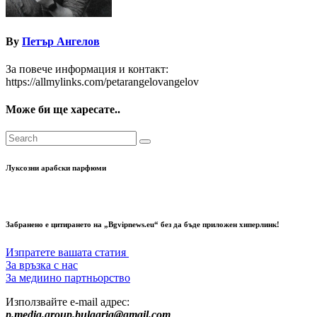
By
Петър Ангелов
За повече информация и контакт:
https://allmylinks.com/petarangelovangelov
Може би ще харесате..
Луксозни арабски парфюми
Забранено е цитирането на „Bgvipnews.eu“ без да бъде приложен хиперлинк!
Изпратете вашата статия
За връзка с нас
За медиино партньорство
Използвайте e-mail адрес:
p.media.group.bulgaria@gmail.com