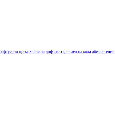
Софтуерно премахване на дпф филтър
оглед на кола
обезщетение