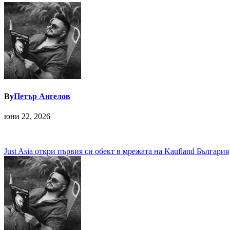
By
Петър Ангелов
юни 22, 2026
Навигация
Just Asia откри първия си обект в мрежата на Kaufland България