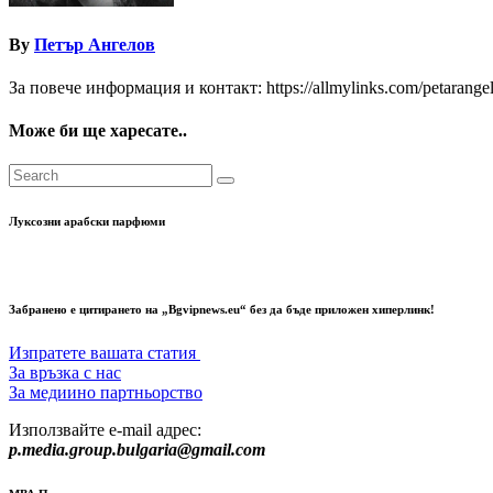
By
Петър Ангелов
За повече информация и контакт: https://allmylinks.com/petarange
Може би ще харесате..
Луксозни арабски парфюми
Забранено е цитирането на „Bgvipnews.eu“ без да бъде приложен хиперлинк!
Изпратете вашата статия
За връзка с нас
За медиино партньорство
Използвайте e-mail адрес:
p.media.group.bulgaria@gmail.com