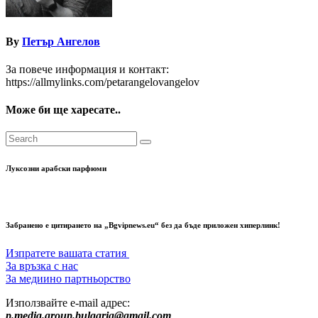
By
Петър Ангелов
За повече информация и контакт:
https://allmylinks.com/petarangelovangelov
Може би ще харесате..
Луксозни арабски парфюми
Забранено е цитирането на „Bgvipnews.eu“ без да бъде приложен хиперлинк!
Изпратете вашата статия
За връзка с нас
За медиино партньорство
Използвайте e-mail адрес:
p.media.group.bulgaria@gmail.com