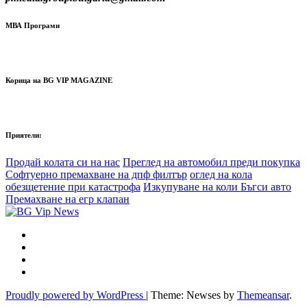
МВА Програми
Корица на BG VIP MAGAZINE
Приятели:
Продай колата си на нас
Преглед на автомобил преди покупка
Софтуерно премахване на дпф филтър
оглед на кола
обезщетение при катастрофа
Изкупуване на коли Бъгси авто
Премахване на егр клапан
Proudly powered by WordPress
|
Theme: Newses by
Themeansar
.