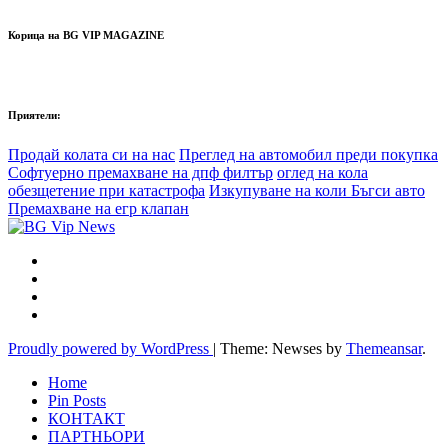
Корица на BG VIP MAGAZINE
Приятели:
Продай колата си на нас
Преглед на автомобил преди покупка
Софтуерно премахване на дпф филтър
оглед на кола
обезщетение при катастрофа
Изкупуване на коли Бъгси авто
Премахване на егр клапан
Proudly powered by WordPress
|
Theme: Newses by
Themeansar
.
Home
Pin Posts
КОНТАКТ
ПАРТНЬОРИ