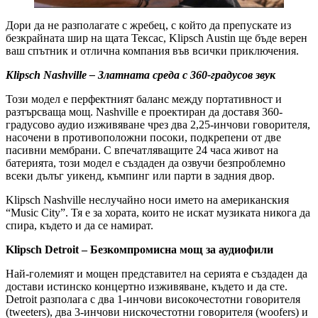
Дори да не разполагате с жребец, с който да препускате из
безкрайната шир на щата Тексас, Klipsch Austin ще бъде верен
ваш спътник и отлична компания във всички приключения.
Klipsch Nashville – Златната среда с 360-градусов звук
Този модел е перфектният баланс между портативност и
разтърсваща мощ. Nashville е проектиран да доставя 360-
градусово аудио изживяване чрез два 2,25-инчови говорителя,
насочени в противоположни посоки, подкрепени от две
пасивни мембрани. С впечатляващите 24 часа живот на
батерията, този модел е създаден да озвучи безпроблемно
всеки дълъг уикенд, къмпинг или парти в задния двор.
Klipsch Nashville неслучайно носи името на американския
“Music City”. Тя е за хората, които не искат музиката никога да
спира, където и да се намират.
Klipsch Detroit – Безкомпромисна мощ за аудиофили
Най-големият и мощен представител на серията е създаден да
достави истинско концертно изживяване, където и да сте.
Detroit разполага с два 1-инчови високочестотни говорителя
(tweeters), два 3-инчови нискочестотни говорителя (woofers) и