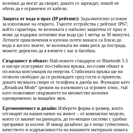
колонки да могат да свирят, докато се зареждат, никой не
обича да е ограничен от кабели.
Защита от вода и прах (IP рейтинг):
Задължително условие
за използване на открито. Търсете устройства с рейтинг IP67,
който гарантира, че колонката е напълно защитена от прах и
може да издържи потапяне във вода (до 1 метър за 30 минути).
Летните приключения и купони почти винаги са близо до
вода и когато знаете, че колонката ви няма риск да пострада,
можете директно да я вземете с вас в басейна.
Свързаност и обхват:
Най-новите стандарти от Bluetooth 5.3
и нагоре осигуряват по-стабилна връзка, по-голям обхват и
по-ниска консумация на енергия. Стабилната връзка ще ви
позволи свободно да се разхождате сред гости и приятели,
докато музиката свири от телефона в джоба ви. Функции като
„Broadcast Mode“ (режим на излъчване) са огромен плюс, тъй
като позволяват свързването на множество колонки
едновременно за мащабен звук.
Ергономичност и дизайн:
Изберете форма и размер, коuто
отговарят на вашия начин на живот – от компактни модели,
които се закачат на раницата, до по-мощни системи с удобни
презрамки за носене. И макар дизайнът да е нещо субективно,
качеството и издръжливостта на външните материали никога