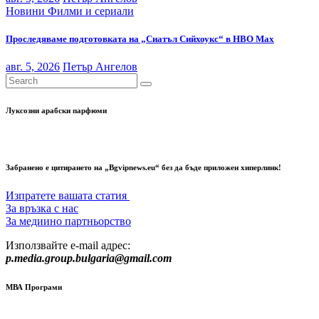
Новини
Филми и сериали
Проследяваме подготовката на „Сиатъл Сийхоукс“ в HBO Max
авг. 5, 2026
Петър Ангелов
Луксозни арабски парфюми
Забранено е цитирането на „Bgvipnews.eu“ без да бъде приложен хиперлинк!
Изпратете вашата статия
За връзка с нас
За медиино партньорство
Използвайте e-mail адрес:
p.media.group.bulgaria@gmail.com
МВА Програми