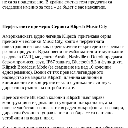
не са за подценяване. В крайна сметка тези продукти са
създадени именно за това – да бъдат с вас навсякъде.
Перфектните примери: Серията Klipsch Music City
Американската аудио легенда Klipsch притежава серия
преносими колонки Music City, която е перфектната
илюстрация на това как горепосочените критерии се срещат в
реални продукти. Вдъхновени от емблематичните музикални
градове в САЩ, моделите Austin, Nashville и Detroit предлагат
безкомпромисен звук, IP67 защита, Bluetooth 5.3 и функцията
Klipsch Broadcast Mode (за свързване на над 10 колонки
едновременно). Всеки от тях пренася легендарното
наследство на марката Klipsch, пленила милиони в
киносалоните и концертните зали с уникалния си звук,
директно в ръцете на потребителите.
Преносимите Bluetooth колонки Klipsch имат здрава
конструкция и издръжливи гумирани повърхности, а за
повече удобство разполагат с вграден микрофон за разговори,
директни бутони за управление и разбира се са напълно
устойчиви на вода и прах.
Ето как трите модела отговарят на различните потребителски