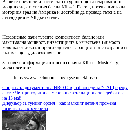
Вашите приятели и гости със сигурност ще са очаровани от
мощния звук и силния бас на Klipsch Detroit, носеща името на
моторния град на Америка и достойна да предаде тътена на
легендарните V8 двигатели.
Независимо дали търсите компактност, баланс или
максимална мощност, инвестицията в качествена Bluetooth
колонка от доказан производител е гаранция за дълготрайно и
вълнуващо аудио изживяване.
За повече информация относно серията Klipsch Music City,
моля посетете:
https://www.technopolis.bg/bg/search/klipsch
Навигация
Спортната документална HBO Original поредица “САЩ срещу
света: Четири години с американските национали” дебютира
на 13 май
Дифузьор за тунинг броня – как малкият детайл променя
визията на автомобила