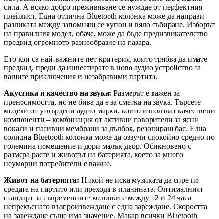
сила. А всяко добро преживяване се нуждае от перфектния
плейлист. Една отлична Bluetooth колонка може да направи
разликата между запомнящ се купон и вяло събиране. Изборът
на правилния модел, обаче, може да бъде предизвикателство
предвид огромното разнообразие на пазара.
Ето кои са най-важните пет критерия, които трябва да имате
предвид, преди да инвестирате в ново аудио устройство за
вашите приключения и незабравими партита.
Акустика и качество на звука:
Размерът е важен за
преносимостта, но не бива да е за сметка на звука. Търсете
модели от утвърдени аудио марки, които използват качествени
компоненти – комбинация от активни говорители за ясни
вокали и пасивни мембрани за дълбок, резониращ бас. Една
солидна Bluetooth колонка може да озвучи спокойно средно по
големина помещение и дори малък двор. Обикновено с
размера расте и животът на батерията, което за много
неуморни потребители е важно.
Живот на батерията:
Никой не иска музиката да спре по
средата на партито или прехода в планината. Оптималният
стандарт за съвременните колонки е между 12 и 24 часа
непрекъснато възпроизвеждане с едно зареждане. Скоростта
на зареждане също има значение. Макар всички Bluetooth