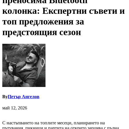
преносима Bluetooth
колонка: Експертни съвети и
топ предложения за
предстоящия сезон
By
Петър Ангелов
май 12, 2026
С настъпването на топлите месеци, планирането на
пътувания, пикници и партита на открито започва с пълна