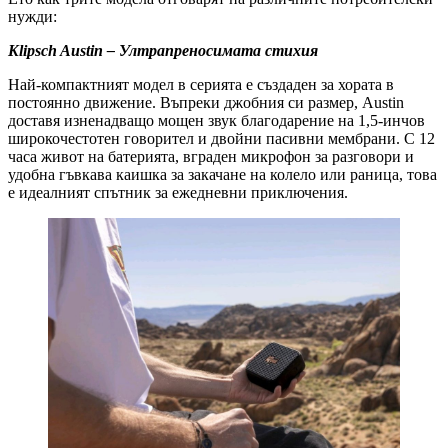
нужди:
Klipsch Austin – Ултрапреносимата стихия
Най-компактният модел в серията е създаден за хората в
постоянно движение. Въпреки джобния си размер, Austin
доставя изненадващо мощен звук благодарение на 1,5-инчов
широкочестотен говорител и двойни пасивни мембрани. С 12
часа живот на батерията, вграден микрофон за разговори и
удобна гъвкава каишка за закачане на колело или раница, това
е идеалният спътник за ежедневни приключения.