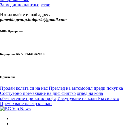
За медиино партньорство
Използвайте e-mail адрес:
p.media.group.bulgaria@gmail.com
МВА Програми
Корица на BG VIP MAGAZINE
Приятели:
Продай колата си на нас
Преглед на автомобил преди покупка
Софтуерно премахване на дпф филтър
оглед на кола
обезщетение при катастрофа
Изкупуване на коли Бъгси авто
Премахване на егр клапан