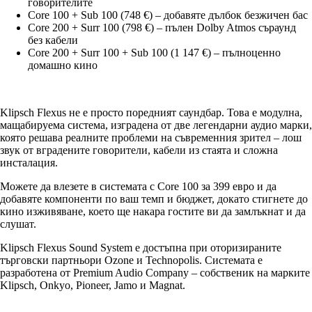
говорителите
Core 100 + Sub 100 (748 €) – добавяте дълбок безжичен бас
Core 200 + Surr 100 (798 €) – пълен Dolby Atmos съраунд
без кабели
Core 200 + Surr 100 + Sub 100 (1 147 €) – пълноценно
домашно кино
Klipsch Flexus не е просто поредният саундбар. Това е модулна,
мащабируема система, изградена от две легендарни аудио марки,
която решава реалните проблеми на съвременния зрител – лош
звук от вградените говорители, кабели из стаята и сложна
инсталация.
Можете да влезете в системата с Core 100 за 399 евро и да
добавяте компоненти по ваш темп и бюджет, докато стигнете до
кино изживяване, което ще накара гостите ви да замлъкнат и да
слушат.
Klipsch Flexus Sound System е достъпна при оторизираните
търговски партньори Ozone и Technopolis. Системата е
разработена от Premium Audio Company – собственик на марките
Klipsch, Onkyo, Pioneer, Jamo и Magnat.