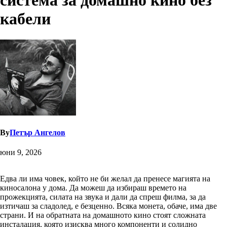
система за домашно кино без
кабели
By
Петър Ангелов
юни 9, 2026
Едва ли има човек, който не би желал да пренесе магията на
киносалона у дома. Да можеш да избираш времето на
прожекцията, силата на звука и дали да спреш филма, за да
изтичаш за сладолед, е безценно. Всяка монета, обаче, има две
страни. И на обратната на домашното кино стоят сложната
инсталация, която изисква много компоненти и солидно