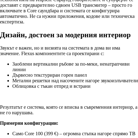
доставят с предварително сдвоен USB трансмитер – просто го
включвате в Core саундбара и системата се конфигурира
автоматично. Не са нужни приложения, кодове или техническа
експертиза.
Дизайн, достоен за модерния интериор
Звукът е важен, но и визията на системата в дома ви има
значение. Flexus компонентите са проектирани с:
Заоблени вертикални ръбове за по-меки, ненатрапчиви
линии
Дървесно текстуриран горен панел
Метални решетки над насочените нагоре звукоизлъчватели
Облицовка с тъкан отпред и встрани
Резултатът е система, която се вписва в съвременния интериор, а
не го нарушава.
Примерни конфигурации:
Само Core 100 (399 €) – огромна стъпка нагоре спрямо ТВ