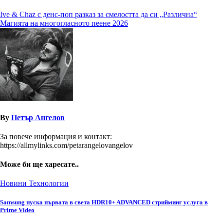
Навигация
Ive & Chaz с денс-поп разказ за смелостта да си „Различна“
Магията на многогласното пеене 2026
By
Петър Ангелов
За повече информация и контакт:
https://allmylinks.com/petarangelovangelov
Може би ще харесате..
Новини
Технологии
Samsung пуска първата в света HDR10+ ADVANCED стрийминг услуга в
Prime Video