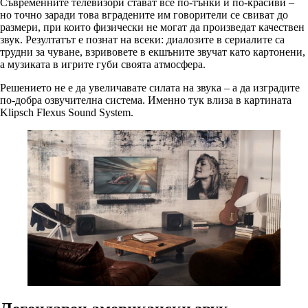
Съвременните телевизори стават все по-тънки и по-красиви –
но точно заради това вградените им говорители се свиват до
размери, при които физически не могат да произведат качествен
звук. Резултатът е познат на всеки: диалозите в сериалите са
трудни за чуване, взривовете в екшъните звучат като картонени,
а музиката в игрите губи своята атмосфера.
Решението не е да увеличавате силата на звука – а да изградите
по-добра озвучителна система. Именно тук влиза в картината
Klipsch Flexus Sound System.