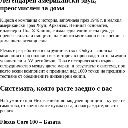
Легендарен американски звук,
преосмислен за дома
Klipsch е компания с история, започнала през 1946 г. в малкия
американски град Хоуп, Арканзас. Нейният основател,
инженерът Пол У. Клипш, е имал една-единствена цел: да
пренесе силата и емоцията на живото музикално изпълнение в
домашната всекидневна.
Flexus е разработена в сътрудничество с Onkyo – японска
компания с над половин век история в производството на аудио
усилватели и AV ресийвъри. Това е историческото първо
сътрудничество между двете марки, и резултатът е система, при
която всеки компонент е преминал над 1000 точки на прецизно
тестване от обединените инженерни екипи.
Системата, която расте заедно с вас
Най-умното при Flexus е нейният модулен принцип – купувате
само това, от което имате нужда сега, и надграждате, когато
решите.
Flexus Core 100 – Базата