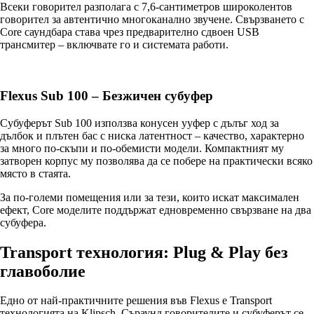
Всеки говорител разполага с 7,6-сантиметров широколентов
говорител за автентично многоканално звучене. Свързването с
Core саундбара става чрез предварително сдвоен USB
трансмитер – включвате го и системата работи.
Flexus Sub 100 – Безжичен субуфер
Субуферът Sub 100 използва конусен ууфер с дълъг ход за
дълбок и плътен бас с ниска латентност – качество, характерно
за много по-скъпи и по-обемисти модели. Компактният му
затворен корпус му позволява да се побере на практически всяко
място в стаята.
За по-големи помещения или за тези, които искат максимален
ефект, Core моделите поддържат едновременно свързване на два
субуфера.
Transport технология: Plug & Play без
главоболие
Едно от най-практичните решения във Flexus е Transport
технологията на Klipsch. Съраунд говорителите и субуферът се