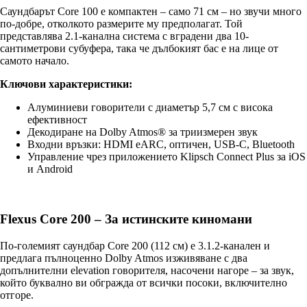
Саундбарът Core 100 е компактен – само 71 см – но звучи много
по-добре, отколкото размерите му предполагат. Той
представлява 2.1-канална система с вградени два 10-
сантиметрови субуфера, така че дълбокият бас е на лице от
самото начало.
Ключови характеристики:
Алуминиеви говорители с диаметър 5,7 см с висока
ефективност
Декодиране на Dolby Atmos® за триизмерен звук
Входни връзки: HDMI eARC, оптичен, USB-C, Bluetooth
Управление чрез приложението Klipsch Connect Plus за iOS
и Android
Flexus Core 200 – За истинските киномани
По-големият саундбар Core 200 (112 см) е 3.1.2-канален и
предлага пълноценно Dolby Atmos изживяване с два
допълнителни elevation говорителя, насочени нагоре – за звук,
който буквално ви обгражда от всички посоки, включително
отгоре.