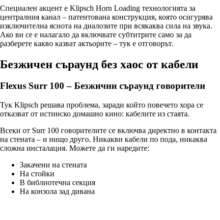
Специален акцент е Klipsch Horn Loading технологията за
централния канал – патентована конструкция, която осигурява
изключителна яснота на диалозите при всякаква сила на звука.
Ако ви се е налагало да включвате субтитрите само за да
разберете какво казват актьорите – тук е отговорът.
Безжичен съраунд без хаос от кабели
Flexus Surr 100 – Безжични съраунд говорители
Тук Klipsch решава проблема, заради който повечето хора се
отказват от истинско домашно кино: кабелите из стаята.
Всеки от Surr 100 говорителите се включва директно в контакта
на стената – и нищо друго. Никакви кабели по пода, никаква
сложна инсталация. Можете да ги наредите:
Закачени на стената
На стойки
В библиотечна секция
На конзола зад дивана