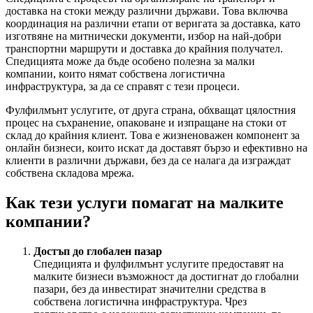
доставка на стоки между различни държави. Това включва
координация на различни етапи от веригата за доставка, като
изготвяне на митнически документи, избор на най-добри
транспортни маршрути и доставка до крайния получател.
Спедицията може да бъде особено полезна за малки
компании, които нямат собствена логистична
инфраструктура, за да се справят с тези процеси.
Фулфилмънт услугите, от друга страна, обхващат цялостния
процес на съхранение, опаковане и изпращане на стоки от
склад до крайния клиент. Това е жизненоважен компонент за
онлайн бизнеси, които искат да доставят бързо и ефективно на
клиенти в различни държави, без да се налага да изграждат
собствена складова мрежа.
Как тези услуги помагат на малките
компании?
Достъп до глобален пазар
Спедицията и фулфилмънт услугите предоставят на
малките бизнеси възможност да достигнат до глобални
пазари, без да инвестират значителни средства в
собствена логистична инфраструктура. Чрез