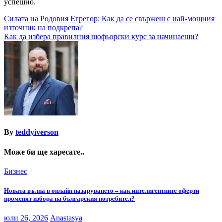
успешно.
Навигация
Силата на Родовия Егрегор: Как да се свържеш с най-мощния
източник на подкрепа?
Как да избера правилния шофьорски курс за начинаещи?
By
teddyiverson
Може би ще харесате..
Бизнес
Новата вълна в онлайн пазаруването – как интелигентните оферти
променят избора на българския потребител?
юли 26, 2026
Anastasya