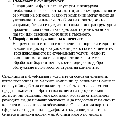
Гъвкавост и скалируемост
Спедицията и фулфилмънт услугите осигуряват
необходимата гъвкавост за адаптиране към променящите
се нужди на бизнеса. Малките компании могат лесно да
увеличават или намаляват обема на стоките, които
изпращат, без да се нуждаят от сложни инфраструктурни
промени. Това позволява бързо адаптиране към нови
пазари или сезонни колебания в търсенето.
Подобрено обслужване на клиентите
Навременното и точно изпълнение на поръчки е един от
основните фактори за удовлетвореността на клиентите.
Чрез използването на фулфилмънт услуги, малките
компании могат да гарантират, че поръчките се
обработват бързо и точно, което води до по-добро
обслужване и лоялност от страна на клиентите.
Спедицията и фулфилмънт услугите са основни елементи,
които позволяват на малките компании да разширяват бизнеса
си в чужбина, без да се налага да се сблъскват с логистични
предизвикателства. Чрез използването на професионални
логистични решения, тези компании могат да оптимизират
разходите си, да намалят рисковете и да предоставят на своите
клиенти високо ниво на обслужване. С правилния партньор в
сферата на спедицията и фулфилмънта, разширяването на
бизнеса в международен мащаб става много по-лесно и