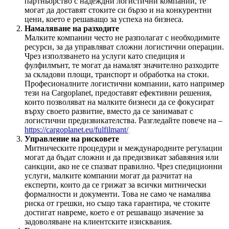
партньорство с надеждни логистични компании, те
могат да доставят стоките си бързо и на конкурентни
цени, което е решаващо за успеха на бизнеса.
Намаляване на разходите
Малките компании често не разполагат с необходимите
ресурси, за да управляват сложни логистични операции.
Чрез използването на услуги като спедиция и
фулфилмънт, те могат да намалят значително разходите
за складови площи, транспорт и обработка на стоки.
Професионалните логистични компании, като например
тези на Cargoplanet, предоставят ефективни решения,
които позволяват на малките бизнеси да се фокусират
върху своето развитие, вместо да се занимават с
логистични предизвикателства. Разгледайте повече на –
https://cargoplanet.eu/fulfilmant/
Управление на рисковете
Митническите процедури и международните регулации
могат да бъдат сложни и да предизвикат забавяния или
санкции, ако не се спазват правилно. Чрез спедиционни
услуги, малките компании могат да разчитат на
експерти, които да се грижат за всички митнически
формалности и документи. Това не само че намалява
риска от грешки, но също така гарантира, че стоките
достигат навреме, което е от решаващо значение за
задоволяване на клиентските изисквания.