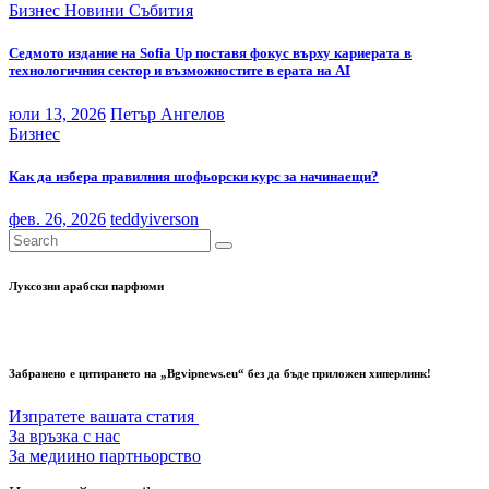
Бизнес
Новини
Събития
Седмото издание на Sofia Up поставя фокус върху кариерата в
технологичния сектор и възможностите в ерата на AI
юли 13, 2026
Петър Ангелов
Бизнес
Как да избера правилния шофьорски курс за начинаещи?
фев. 26, 2026
teddyiverson
Луксозни арабски парфюми
Забранено е цитирането на „Bgvipnews.eu“ без да бъде приложен хиперлинк!
Изпратете вашата статия
За връзка с нас
За медиино партньорство