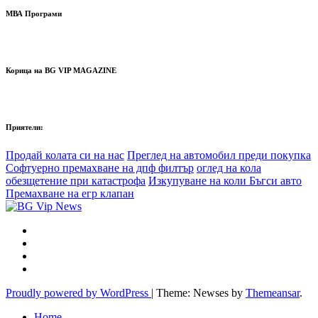
МВА Програми
Корица на BG VIP MAGAZINE
Приятели:
Продай колата си на нас
Преглед на автомобил преди покупка
Софтуерно премахване на дпф филтър
оглед на кола
обезщетение при катастрофа
Изкупуване на коли Бъгси авто
Премахване на егр клапан
Proudly powered by WordPress
|
Theme: Newses by
Themeansar
.
Home