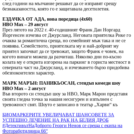
след години на мълчание решават да се изправят срещу
безнаказаността, която го е защитавала десетилетия.
ЕЗДАЧКА ОТ АДА, нова поредица (4х60)
HBO Max – 29 август
През лятото на 2022 г. 40-годишният Франк Дан Норгард
Йоргенсен изчезва от Джурсланд. Неговата приятелка Рике го
очаква за романтична среща, но семейният мъж така и не се
появява. Семейството, приятелката му и най-добрият му
приятел започват да се тревожат, защото Франк е човек, на
когото винаги можеш да разчиташ. Няколко дни по-късно
колата му е открита изгорена на паркинг в гориста местност в
северната част на Джурсланд, и изчезването бързо придобива
обезпокоителен характер.
МАРК МАРЪН: ПАНИКЬОСАН, стендъп комеди шоу
HBO Max – 2 август
Във второто си стендъп шоу за HBO, Марк Марон представя
своята гледна точка за нашия несигурен и изпълнен с
тревожност свят. Шоуто е записано в театър „Харви“ къ
Навигация
БИОМАРКЕРИТЕ УВЕЛИЧАВАТ ШАНСОВЕТЕ ЗА
УСПЕШНО ЛЕЧЕНИЕ НА РАК НА БЕЛИЯ ДРОБ
#ДетективътНаДоброто Георги Ненов се среща с екипа на
Фотоработилница 66“