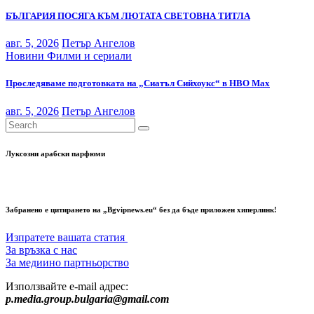
БЪЛГАРИЯ ПОСЯГА КЪМ ЛЮТАТА СВЕТОВНА ТИТЛА
авг. 5, 2026
Петър Ангелов
Новини
Филми и сериали
Проследяваме подготовката на „Сиатъл Сийхоукс“ в HBO Max
авг. 5, 2026
Петър Ангелов
Луксозни арабски парфюми
Забранено е цитирането на „Bgvipnews.eu“ без да бъде приложен хиперлинк!
Изпратете вашата статия
За връзка с нас
За медиино партньорство
Използвайте e-mail адрес:
p.media.group.bulgaria@gmail.com