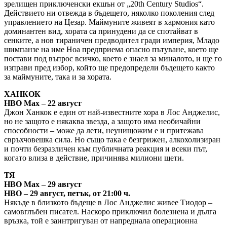
зрелищен приключенски екшън от „20th Century Studios“.
Действието ни отвежда в бъдещето, няколко поколения след
управлението на Цезар. Маймуните живеят в хармония като
доминантен вид, хората са принудени да се спотайват в
сенките, а нов тираничен предводител гради империя, Младо
шимпанзе на име Ноа предприема опасно пътуване, което ще
постави под въпрос всичко, което е знаел за миналото, и ще го
изправи пред избор, който ще предопредели бъдещето както
за маймуните, така и за хората.
ХАНКОК
HBO Max – 22 август
Джон Ханкок е един от най-известните хора в Лос Анджелис,
но не защото е някаква звезда, а защото има необичайни
способности – може да лети, неунищожим е и притежава
свръхчовешка сила. Но също така е безгрижен, алкохолизиран
и почти безразличен към публичната реакция и всеки път,
когато влиза в действие, причинява милиони щети.
ТЯ
HBO Max – 29 август
HBO – 29 август, петък, от 21:00 ч.
Някъде в близкото бъдеще в Лос Анджелис живее Тиодор –
самовглъбен писател. Наскоро приключил болезнена и дълга
връзка, той е заинтригуван от напреднала операционна