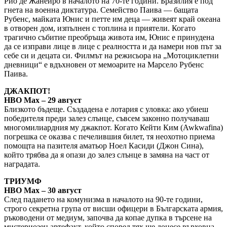
Рио де Жанейро в началото на 70-те години. Бразилия е под
гнета на военна диктатура. Семейство Паива — бащата
Рубенс, майката Юнис и петте им деца — живеят край океана
в отворен дом, изпълнен с топлина и приятели. Когато
трагично събитие преобръща живота им, Юнис е принудена
да се изправи лице в лице с реалността и да намери нов път за
себе си и децата си. Филмът на режисьора на „Мотоциклетни
дневници“ е вдъхновен от мемоарите на Марсело Рубенс
Паива.
ДЖАКПОТ!
HBO Max – 29 август
Близкото бъдеще. Създадена е лотария с уловка: ако убиеш
победителя преди залез слънце, съвсем законно получаваш
многомилиардния му джакпот. Когато Кейти Ким (Awkwafina)
погрешка се оказва с печелившия билет, тя неохотно приема
помощта на пазителя аматьор Ноел Касиди (Джон Сина),
който трябва да я опази до залез слънце в замяна на част от
наградата.
ТРИУМФ
HBO Max – 30 август
След падането на комунизма в началото на 90-те години,
строго секретна група от висши офицери в Българската армия,
ръководени от медиум, започва да копае дупка в търсене на
мистериозен артефакт, който според тях ще донесе върховна