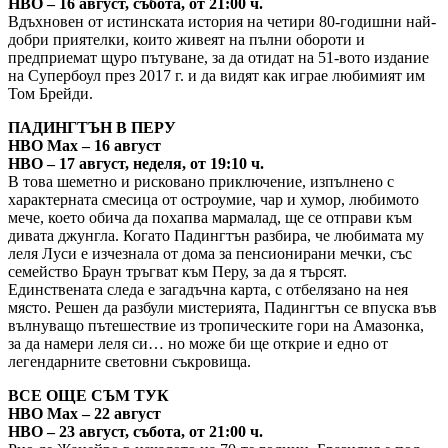
HBO – 16 август, събота, от 21:00 ч.
Вдъхновен от истинската история на четири 80-годишни най-
добри приятелки, които живеят на пълни обороти и
предприемат щуро пътуване, за да отидат на 51-вото издание
на Супербоул през 2017 г. и да видят как играе любимият им
Том Брейди.
ПАДИНГТЪН В ПЕРУ
HBO Max – 16 август
HBO – 17 август, неделя, от 19:10 ч.
В това шеметно и рисковано приключение, изпълнено с
характерната смесица от остроумие, чар и хумор, любимото
мече, което обича да похапва мармалад, ще се отправи към
дивата джунгла. Когато Падингтън разбира, че любимата му
леля Луси е изчезнала от дома за пенсионирани мечки, със
семейство Браун тръгват към Перу, за да я търсят.
Единствената следа е загадъчна карта, с отбелязано на нея
място. Решен да разбули мистерията, Падингтън се впуска във
вълнуващо пътешествие из тропическите гори на Амазонка,
за да намери леля си… но може би ще открие и едно от
легендарните световни съкровища.
ВСЕ ОЩЕ СЪМ ТУК
HBO Max – 22 август
HBO – 23 август, събота, от 21:00 ч.