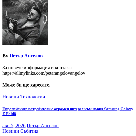
By
Петър Ангелов
За повече информация и контакт:
https://allmylinks.com/petarangelovangelov
Може би ще харесате..
Новини
Технологии
Европейските потребители с огромен интерес към новия Samsung Galaxy
Z Fold8
авг. 5, 2026
Петър Ангелов
Новини
Събития