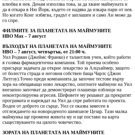
влюбва в нея. Денам използва това, за да хване маймуната и
да я откара в Ню Йорк, където се надява да изкара пари от нея.
Но когато Конг избягва, градът е заплашен и само Ан може да
го спре.
ФИЛМИТЕ ЗА ПЛАНЕТАТА НА МАЙМУНИТЕ
HBO Max – 7 август
ВЪЗХОДЪТ НА ПЛАНЕТАТА НА МАЙМУНИТЕ
HBO – 7 август, четвъртък, от 21:00 ч.
Уил Родман (Джеймс Франко) е талантлив учен, който работи
в голяма фармацевтична компания. Той приема особено
присърце задачата да открие лекарство за Алцхаймер, защото
от болестта страда и неговия собствен баща Чарлс (Джон
Литгоу).Точно преди компанията да започне тестове върху
хора на обещаващо ново лекарство, опитните маймуни на Уил
внезапно започват да демонстрират плашещи изблици на
неконтролируема агресия. Шефовете му решават да прекратят
програмата и нареждат на Уил да спре работата по проекта.
Воден от доброто си сърце, Уил се оказва замесен в
отглеждането на новороденото шимпанзе Цезар. Тази малка
маймунка ще промени живота му и ще постави на карта
съществуването на цялото човечество.
ЗОРАТА НА ПЛАНЕТАТА НА МАЙМУНИТЕ