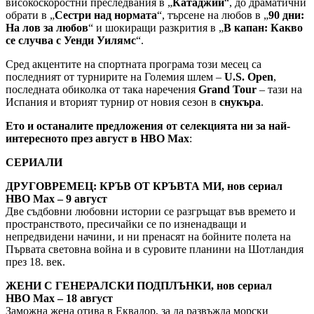
високоскоростни преследвания в „
Катаджии
“, до драматични
обрати в „
Сестри над нормата
“, търсене на любов в „
90 дни:
На лов за любов
“ и шокиращи разкрития в „
В капан: Какво
се случва с Уенди Уилямс
“.
Сред акцентите на спортната програма този месец са
последният от турнирите на Големия шлем –
U.S. Open
,
последната обиколка от така наречения
Grand Tour
– тази на
Испания и вторият турнир от новия сезон в
снукъра
.
Ето и останалите предложения от селекцията ни за най-
интересното през август в HBO Max
:
СЕРИАЛИ
ДРУГОВРЕМЕЦ: КРЪВ ОТ КРЪВТА МИ, нов сериал
HBO Max – 9 август
Две съдбовни любовни истории се разгръщат във времето и
пространството, пресичайки се по изненадващи и
непредвидени начини, и ни пренасят на бойните полета на
Първата световна война и в суровите планини на Шотландия
през 18. век.
ЖЕНИ С ГЕНЕРАЛСКИ ПОДПЛЪНКИ, нов сериал
HBO Max – 18 август
Заможна жена отива в Еквадор, за да развъжда морски