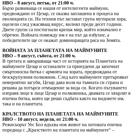
HBO – 8 август, петък, от 21:00 ч.
Бързо развиваща се нация от интелигенти маймуни,
предвождани от Цезар, се оказва заплашена в процеса на
еволюцията си. На техния път застават група мутирали хора,
оцелели след ужасяващ вирус, вилнял преди десет години.
Двете групи са постигнали крехък мир, който изначално е
обречен. Войната помежду им е на път да избухне, а
победителите ще се окажат доминиращата раса на Земята.
ВОЙНАТА ЗА ПЛАНЕТАТА НА МАЙМУНИТЕ
HBO – 9 август, събота, от 21:00 ч.
В третата и завършваща част от историята на Планетата на
маймуните Цезар и останалите са принудени да започнат
смъртоносна битка с армията на хората, предвождана от
безскрупулния полковник. След като маймуните претърпяват
невероятни загуби, Цезар дава воля на тъмната си страна и
решава да потърси отмъщение за вида си. Когато пътуването
изправя лице в лице Цезар и полковника, двамата се хвърлят в
епична битка, която ще реши съдбата както на видовете им,
така и на планетата.
КРАЛСТВОТО НА ПЛАНЕТАТА НА МАЙМУНИТЕ
HBO – 10 август, неделя, от 21:00 ч.
Режисьорът Уес Бол вдъхва нов живот на хитовата епична
поредица с „Кралството на планетата на маймуните“ –