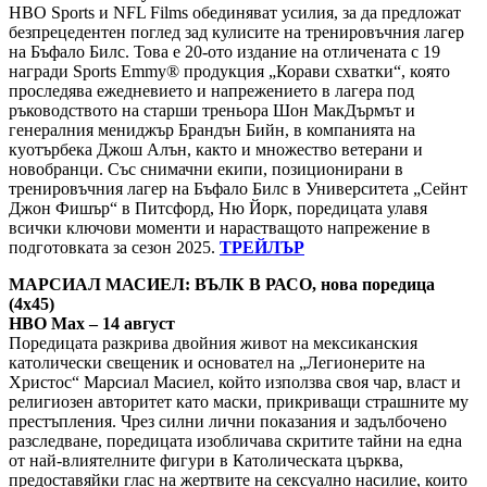
HBO Sports и NFL Films обединяват усилия, за да предложат
безпрецедентен поглед зад кулисите на тренировъчния лагер
на Бъфало Билс. Това е 20-ото издание на отличената с 19
награди Sports Emmy® продукция „Корави схватки“, която
проследява ежедневието и напрежението в лагера под
ръководството на старши треньора Шон МакДърмът и
генералния мениджър Брандън Бийн, в компанията на
куотърбека Джош Алън, както и множество ветерани и
новобранци. Със снимачни екипи, позиционирани в
тренировъчния лагер на Бъфало Билс в Университета „Сейнт
Джон Фишър“ в Питсфорд, Ню Йорк, поредицата улавя
всички ключови моменти и нарастващото напрежение в
подготовката за сезон 2025.
ТРЕЙЛЪР
МАРСИАЛ МАСИЕЛ: ВЪЛК В РАСО, нова поредица
(4х45)
HBO Max – 14 август
Поредицата разкрива двойния живот на мексиканския
католически свещеник и основател на „Легионерите на
Христос“ Марсиал Масиел, който използва своя чар, власт и
религиозен авторитет като маски, прикриващи страшните му
престъпления. Чрез силни лични показания и задълбочено
разследване, поредицата изобличава скритите тайни на една
от най-влиятелните фигури в Католическата църква,
предоставяйки глас на жертвите на сексуално насилие, които