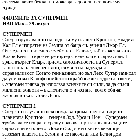
система, която буквално може да задоволи всичките му
нужди.
ФИЛМИТЕ ЗА СУПЕРМЕН
HBO Max – 29 август
СУПЕРМЕН
След разрушаването на родната му планета Криптон, младият
Кал-Ел е изпратен на Земята от баща си, учения Джор-Ел.
Отгледан от приемно семейство в Канзас, той израства като
Кларк Кент – скромен репортер с невероятни свръхсили. В
зряла възраст Кларк приема самоличността на Супермен,
защитник на човечеството, символ на надежда и
справедливост. Когато гениалният, но зъл Лекс Лутър замисля
да унищожи Калифорнийското крайбрежие с ядрени ракети,
Супермен трябва да използва всичките си сили, за да спаси
милиони животи – включително и жената, която обича:
журналистката Лоис Лейн.
СУПЕРМЕН 2
След като случайно освобождава трима престъпници от
планетата Криптон – генерал Зод, Урса и Нон – Супермен
трябва да се изправи срещу врагове, притежаващи същите
свръхсили като него. Докато Зод и неговите съюзници
завземат властта на Земята и се насочват към Белия дом,