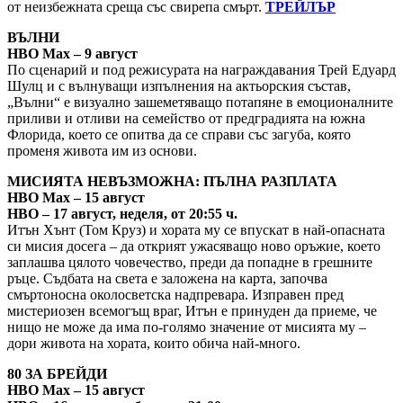
от неизбежната среща със свирепа смърт.
ТРЕЙЛЪР
ВЪЛНИ
HBO Max – 9 август
По сценарий и под режисурата на награждавания Трей Едуард
Шулц и с вълнуващи изпълнения на актьорския състав,
„Вълни“ е визуално зашеметяващо потапяне в емоционалните
приливи и отливи на семейство от предградията на южна
Флорида, което се опитва да се справи със загуба, която
променя живота им из основи.
МИСИЯТА НЕВЪЗМОЖНА: ПЪЛНА РАЗПЛАТА
HBO Max – 15 август
HBO – 17 август, неделя, от 20:55 ч.
Итън Хънт (Том Круз) и хората му се впускат в най-опасната
си мисия досега – да открият ужасяващо ново оръжие, което
заплашва цялото човечество, преди да попадне в грешните
ръце. Съдбата на света е заложена на карта, започва
смъртоносна околосветска надпревара. Изправен пред
мистериозен всемогъщ враг, Итън е принуден да приеме, че
нищо не може да има по-голямо значение от мисията му –
дори живота на хората, които обича най-много.
80 ЗА БРЕЙДИ
HBO Max – 15 август