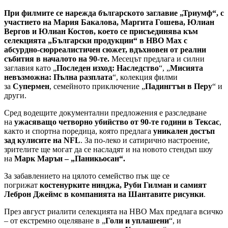
При филмите се нарежда българското заглавие „Триумф“, с
участието на Мария Бакалова, Маргита Гошева, Юлиан
Вергов и Юлиан Костов, което се присъединява към
селекцията „Български продукции“ в HBO Max с
абсурдно-сюрреалистичен сюжет, вдъхновен от реални
събития в началото на 90-те.
Месецът предлага и силни
заглавия като „
Последен изход: Наследство
“, „
Мисията
невъзможна: Пълна разплата
“, колекция филми
за
Супермен
, семейното приключение „
Падингтън в Перу
“ и
други.
Сред водещите документални предложения е разследване
на
ужасяващо четворно убийство от 90-те години в Тексас
,
както и спортна поредица, която предлага
уникален достъп
зад кулисите на NFL
. За по-леко и сатирично настроение,
зрителите ще могат да се насладят и на новото стендъп шоу
на
Марк Марън – „Паникьосан“.
За забавлението на цялото семейство пък ще се
погрижат
костенурките нинджа, Руби Гилман и самият
Леброн Джеймс в компанията на Шантавите рисунки
.
През август риалити селекцията на HBO Max предлага всичко
– от екстремно оцеляване в „
Голи и уплашени
“, и