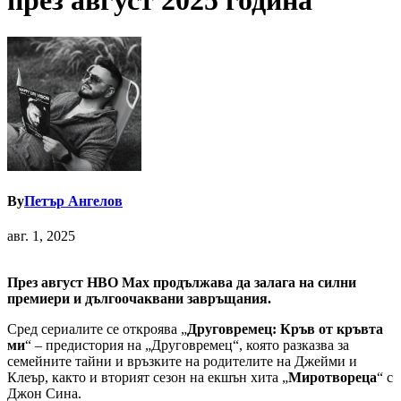
през август 2025 година
By
Петър Ангелов
авг. 1, 2025
През август HBO Max продължава да залага на силни
премиери и дългоочаквани завръщания.
Сред сериалите се откроява „
Друговремец: Кръв от кръвта
ми
“ – предистория на „Друговремец“, която разказва за
семейните тайни и връзките на родителите на Джейми и
Клеър, както и вторият сезон на екшън хита „
Миротвореца
“ с
Джон Сина.