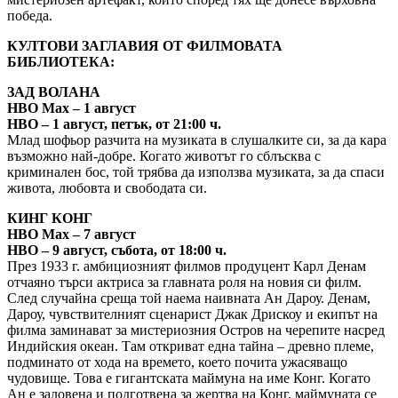
победа.
КУЛТОВИ ЗАГЛАВИЯ ОТ ФИЛМОВАТА
БИБЛИОТЕКА:
ЗАД ВОЛАНА
HBO Max – 1 август
HBO – 1 август, петък, от 21:00 ч.
Млад шофьор разчита на музиката в слушалките си, за да кара
възможно най-добре. Когато животът го сблъсква с
криминален бос, той трябва да използва музиката, за да спаси
живота, любовта и свободата си.
КИНГ КОНГ
HBO Max – 7 август
HBO – 9 август, събота, от 18:00 ч.
През 1933 г. амбициозният филмов продуцент Карл Денам
отчаяно търси актриса за главната роля на новия си филм.
След случайна среща той наема наивната Ан Дароу. Денам,
Дароу, чувствителният сценарист Джак Дрискоу и екипът на
филма заминават за мистериозния Остров на черепите насред
Индийския океан. Там откриват една тайна – древно племе,
подминато от хода на времето, което почита ужасяващо
чудовище. Това е гигантската маймуна на име Конг. Когато
Ан е заловена и подготвена за жертва на Конг, маймуната се