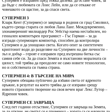
Супермен е изправен пред тежка дилема: да остане човек, за
да бъде с любимата си Лоис Лейн, или да се откаже от
човешкото си щастие, за да спаси света.
СУПЕРМЕН 3
Кларк Кент (Супермен) се завръща в родния си град Смолвил,
където среща старата си любов Лана Ланг. Междувременно,
злонамереният милиардер Рос Уебстър наема нестабилен, но
гениален компютърен програмист – Гъс Горман – за да
изгради супермощен компютър, способен да контролира
Супермен и да унищожи света. Когато опит за синтетичен
криптонит води до разделяне на Супермен на две личности –
зъл и добър – героят е изправен пред вътрешна битка със
самия себе си. За да спаси Земята и възстанови моралната си
цялост, той трябва да преодолее не само новите технологии,
но и собствената си тъмна страна.
СУПЕРМЕН 4: В ТЪРСЕНЕ НА МИРА
Супермен обещава публично да избави света от ядреното
оръжие, в резултат на което трябва да се изправи срещу
новото страховито творение на своя вечен враг Лекс Лутор –
Ядрения човек.
СУПЕРМЕН СЕ ЗАВРЪЩА
След пет години отсъствие, Супермен се завръща на Земята,
за да открие, че светът се е променил – хората са се научили да