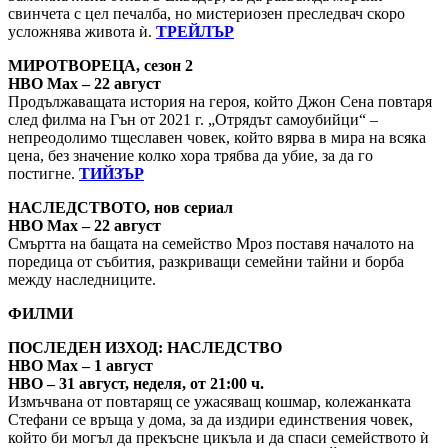
свинчета с цел печалба, но мистериозен преследвач скоро
усложнява живота ѝ.
ТРЕЙЛЪР
МИРОТВОРЕЦА, сезон 2
HBO Max – 22 август
Продължаващата история на героя, който Джон Сена повтаря
след филма на Гън от 2021 г. „Отрядът самоубийци“ –
непреодолимо тщеславен човек, който вярва в мира на всяка
цена, без значение колко хора трябва да убие, за да го
постигне.
ТИЙЗЪР
НАСЛЕДСТВОТО, нов сериал
HBO Max – 22 август
Смъртта на бащата на семейство Мроз поставя началото на
поредица от събития, разкриващи семейни тайни и борба
между наследниците.
ФИЛМИ
ПОСЛЕДЕН ИЗХОД: НАСЛЕДСТВО
HBO Max – 1 август
HBO – 31 август, неделя, от 21:00 ч.
Измъчвана от повтарящ се ужасяващ кошмар, колежанката
Стефани се връща у дома, за да издири единствения човек,
който би могъл да прекъсне цикъла и да спаси семейството ѝ