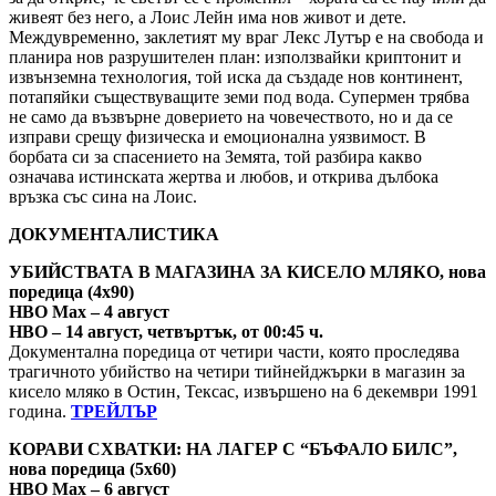
живеят без него, а Лоис Лейн има нов живот и дете.
Междувременно, заклетият му враг Лекс Лутър е на свобода и
планира нов разрушителен план: използвайки криптонит и
извънземна технология, той иска да създаде нов континент,
потапяйки съществуващите земи под вода. Супермен трябва
не само да възвърне доверието на човечеството, но и да се
изправи срещу физическа и емоционална уязвимост. В
борбата си за спасението на Земята, той разбира какво
означава истинската жертва и любов, и открива дълбока
връзка със сина на Лоис.
ДОКУМЕНТАЛИСТИКА
УБИЙСТВАТА В МАГАЗИНА ЗА КИСЕЛО МЛЯКО, нова
поредица (4х90)
HBO Max – 4 август
HBO – 14 август, четвъртък, от 00:45 ч.
Документална поредица от четири части, която проследява
трагичното убийство на четири тийнейджърки в магазин за
кисело мляко в Остин, Тексас, извършено на 6 декември 1991
година.
ТРЕЙЛЪР
КОРАВИ СХВАТКИ: НА ЛАГЕР С “БЪФАЛО БИЛС”,
нова поредица (5х60)
HBO Max – 6 август