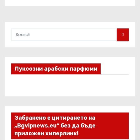
Луксозни арабски парфюми
Забранено е цитирането на
„Bgvipnews.eu“ без да бъде
приложен хиперлинк!