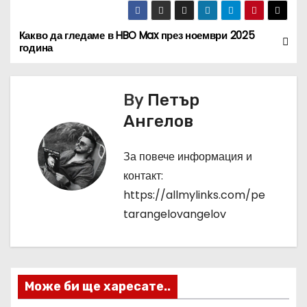
Какво да гледаме в HBO Max през ноември 2025
Н
година
а
в
By
Петър
Ангелов
и
г
За повече информация и
контакт:
а
https://allmylinks.com/pe
ц
tarangelovangelov
и
я
Може би ще харесате..