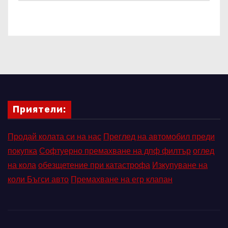
Приятели:
Продай колата си на нас
Преглед на автомобил преди
покупка
Софтуерно премахване на дпф филтър
оглед
на кола
обезщетение при катастрофа
Изкупуване на
коли Бъгси авто
Премахване на егр клапан