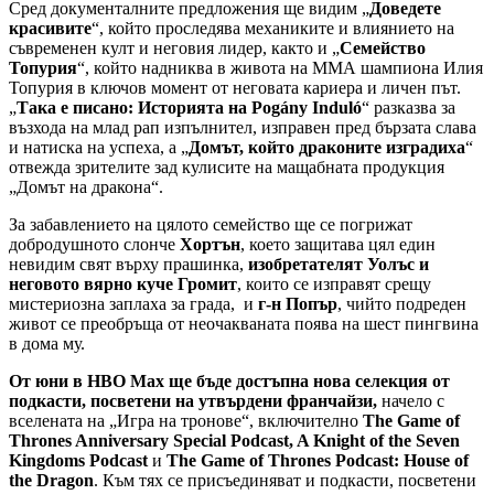
Сред документалните предложения ще видим „
Доведете
красивите
“, който проследява механиките и влиянието на
съвременен култ и неговия лидер, както и „
Семейство
Топурия
“, който надниква в живота на ММА шампиона Илия
Топурия в ключов момент от неговата кариера и личен път.
„
Така е писано: Историята на Pogány Induló
“ разказва за
възхода на млад рап изпълнител, изправен пред бързата слава
и натиска на успеха, а „
Домът, който драконите изградиха
“
отвежда зрителите зад кулисите на мащабната продукция
„Домът на дракона“.
За забавлението на цялото семейство ще се погрижат
добродушното слонче
Хортън
, което защитава цял един
невидим свят върху прашинка,
изобретателят Уолъс и
неговото вярно куче Громит
, които се изправят срещу
мистериозна заплаха за града, и
г-н Попър
, чийто подреден
живот се преобръща от неочакваната поява на шест пингвина
в дома му.
От юни в HBO Max ще бъде достъпна нова селекция от
подкасти, посветени на утвърдени франчайзи,
начело с
вселената на „Игра на тронове“, включително
The Game of
Thrones Anniversary Special Podcast, A Knight of the Seven
Kingdoms Podcast
и
The Game of Thrones Podcast: House of
the Dragon
. Към тях се присъединяват и подкасти, посветени