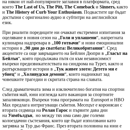
на някои от най-популярните заглавия в платформата, сред
които
The Last of Us,
The Pitt, The Comeback
и
Sinners,
както
и
The History of Curb Your Enthusiasm
. Подкастите ще бъдат
достъпни с оригинално аудио и субтитри на англисийски
език.
При риалити поредиците ни очакват екстремни изпитания за
оцеляване в новия сезон на „
Голи и уплашени
“, напрегната
кулинарна надпревара в „
100 готвачи
“ и нови емоционални
истории в „
90 дни до сватбата: Великобритания
“. Сред
акцентите са още завръщането на Бейлин Дюпри в „
Гласът на
Бейлън
“, която продължава пътя си към независимост
въпреки предизвикателствата на синдрома на Турет, както и
разтърсващите истории в „
Тук живее злото: Детето ми е
убиец
“ и „
Холивудски демони
“, които надникват зад
човешките трагедии и скритата страна на славата.
След драматичната зима и изключително богатия на спортни
събития май, юни изглежда като ваканция за спортните
запалянковци. Въпреки това програмата на Eurosport и НВО
Max предлага интригуващи събития. Месецът е коронясан с
втората седмица на
Ролан Гарос
и първите дава дни
на
Уимбълдън
, но между тях има само две големи
колоездачни състезания, които ще бъдат използвани като
загрявка за Тур дьо Франс. През втората половина на юни е