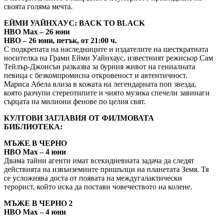
своята голяма мечта.
ЕЙМИ УАЙНХАУС: BACK TO BLACK
HBO Max – 26 юни
HBO – 26 юни, петък, от 21:00 ч.
С подкрепата на наследниците и издателите на шесткратната
носителка на Грами Ейми Уайнхаус, известният режисьор Сам
Тейлър-Джонсън разказва за бурния живот на гениалната
певица с безкомпромисна откровеност и автентичност.
Мариса Абела влиза в кожата на легендарната поп звезда,
която разчупи стереотипите и чиято музика спечели завинаги
сърцата на милиони фенове по целия свят.
КУЛТОВИ ЗАГЛАВИЯ ОТ ФИЛМОВАТА
БИБЛИОТЕКА:
МЪЖЕ В ЧЕРНО
HBO Max – 4 юни
Двама тайни агенти имат всекидневната задача да следят
действията на извънземните пришълци на планетата Земя. Тя
се усложнява доста от появата на междугалактически
терорист, който иска да постави човечеството на колене.
МЪЖЕ В ЧЕРНО 2
HBO Max – 4 юни