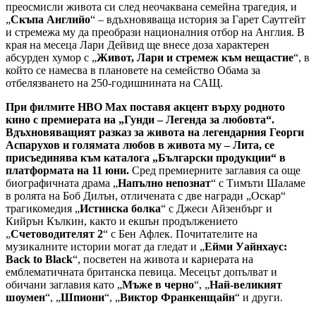
преосмисли живота си след неочаквана семейна трагедия, и
„
Скъпа Английо
“ – вдъхновяваща история за Гарет Саутгейт
и стремежа му да преобрази националния отбор на Англия. В
края на месеца Лари Дейвид ще внесе доза характерен
абсурден хумор с „
Живот, Лари и стремеж към нещастие
“, в
който се намесва в плановете на семейство Обама за
отбелязването на 250-годишнината на САЩ.
При филмите HBO Max поставя акцент върху родното
кино с премиерата на „Гунди – Легенда за любовта“.
Вдъхновяващият разказ за живота на легендарния Георги
Аспарухов и голямата любов в живота му – Лита, се
присъединява към каталога „Български продукции“ в
платформата на 11 юни.
Сред премиерните заглавия са още
биографичната драма „
Напълно непознат
“ с Тимъти Шаламе
в ролята на Боб Дилън, отличената с две награди „Оскар“
трагикомедия „
Истинска болка
“ с Джеси Айзенбърг и
Кийрън Кълкин, както и екшън продължението
„
Счетоводителят 2
“ с Бен Афлек. Почитателите на
музикалните истории могат да гледат и „
Ейми Уайнхаус:
Back to Black
“, посветен на живота и кариерата на
емблематичната британска певица. Месецът допълват и
обичани заглавия като „
Мъже в черно
“, „
Най-великият
шоумен
“, „
Шпиони
“, „
Виктор Франкенщайн
“ и други.