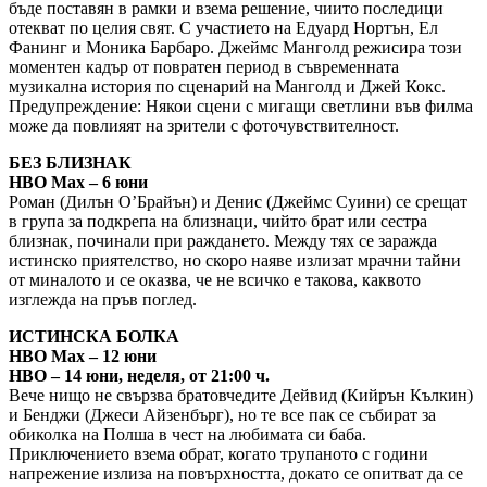
бъде поставян в рамки и взема решение, чиито последици
отекват по целия свят. С участието на Едуард Нортън, Ел
Фанинг и Моника Барбаро. Джеймс Манголд режисира този
моментен кадър от повратен период в съвременната
музикална история по сценарий на Манголд и Джей Кокс.
Предупреждение: Някои сцени с мигащи светлини във филма
може да повлияят на зрители с фоточувствителност.
БЕЗ БЛИЗНАК
HBO Max – 6 юни
Роман (Дилън О’Брайън) и Денис (Джеймс Суини) се срещат
в група за подкрепа на близнаци, чийто брат или сестра
близнак, починали при раждането. Между тях се заражда
истинско приятелство, но скоро наяве излизат мрачни тайни
от миналото и се оказва, че не всичко е такова, каквото
изглежда на пръв поглед.
ИСТИНСКА БОЛКА
HBO Max – 12 юни
HBO – 14 юни, неделя, от 21:00 ч.
Вече нищо не свързва братовчедите Дейвид (Кийрън Кълкин)
и Бенджи (Джеси Айзенбърг), но те все пак се събират за
обиколка на Полша в чест на любимата си баба.
Приключението взема обрат, когато трупаното с години
напрежение излиза на повърхността, докато се опитват да се