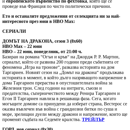
и
европейското първенство по фехтовка
, която ще се
проведе във Франция по чисто политически причини.
Ето и останалите предложения от селекцията ни за най-
интересното през юни в HBO Max:
СЕРИАЛИ
ДОМЪТ НА ДРАКОНА, сезон 3 (8х60)
HBO Max – 22 юни
HBO – 22 юни, понеделник, от 21:00 ч.
Базиран на романа “Огън и кръв“ на Джордж Р. Р. Мартин,
сериалът, който се развива 200 години преди събитията от
феномена „Игра на тронове“, разказва историята на дом
Таргариен. Новият сезон на „Домът на дракона“ продължава
историята в момент, в който дълго назряващото напрежение в
дома Таргариен прераства в опустошителната война за
Железния трон. След години на интриги, съюзи и
предателства, съперничеството между Ренира Таргариен и
Егон II Таргариен навлиза в решаваща фаза. Сега, когато
могъщите домове са принудени да изберат страна, Вестерос се
оказва въвлечен във война с грандиозни битки по суша и
море, зрелищни дуели между дракони и напрежение, които ще
променят съдбата на Седемте кралства.
ТРЕЙЛЪР
ГОРД, нов сериал (8х30)