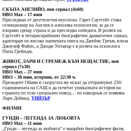
СКЪПА АНГЛИЙО, нов сериал (4х60)
HBO Max – 17 юни
Преследван от десетилетия неуспехи, Гарет Саутгейт става
селекционер на Англия и използва психология, за да се
изправи срещу страха и да преследва победата. В ролята на
Саутгейт в четирисерийният биографичен драматичен сериал,
адаптиран по високо оценената пиеса на Джеймс Греъм, влиза
Джоузеф Файнс, а Джоди Уитакър е в ролята на психолога
Пипа Грейндж.
ЖИВОТ, ЛАРИ И СТРЕМЕЖ КЪМ НЕЩАСТИЕ, нов
сериал (7х30)
HBO Max – 27 юни
HBO – 30 юни, вторник, от 22:30 ч.
Президент Обама и съпругата му искат да отпразнуват 250-
годишнината на САЩ и да почетат уникалната история на
страната по този специален повод… но изведнъж се появява
Лари Дейвид.
ТИЙЗЪР
ФИЛМИ
ГУНДИ – ЛЕГЕНДА ЗА ЛЮБОВТА
HBO Max – 11 юни
„Гунди – легенда за любовта“ е мащабен биографичен филм,