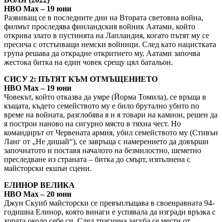
HBO Max – 19 юни
Развиващ се в последните дни на Втората световна война,
филмът проследява финландския войник Аатами, който
открива злато в пустинята на Лапландия, когато пътят му се
пресича с отстъпващи немски войници. След като нацистката
група решава да открадне откритието му, Аатами започва
жестока битка на един човек срещу цял батальон.
СИСУ 2: ПЪТЯТ КЪМ ОТМЪЩЕНИЕТО
HBO Max – 19 юни
Човекът, който отказва да умре (Йорма Томила), се връща в
къщата, където семейството му е било брутално убито по
време на войната, разглобява я и я товари на камион, решен да
я построи наново на сигурно място в тяхна чест. Но
командирът от Червената армия, убил семейството му (Стивън
Ланг от „Не дишай“), се завръща с намерението да довърши
започнатото и поставя началото на безмилостно, шеметно
преследване из страната – битка до смърт, изпълнена с
майсторски екшън сцени.
ЕЛИНОР ВЕЛИКА
HBO Max – 20 юни
Джун Скуиб майсторски се превъплъщава в своенравната 94-
годишна Елинор, която винаги е успявала да изгради връзка с
хората около себе си. След трагична загуба се мести от