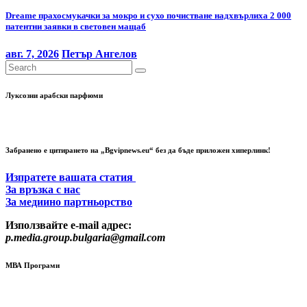
Dreame прахосмукачки за мокро и сухо почистване надхвърлиха 2 000
патентни заявки в световен мащаб
авг. 7, 2026
Петър Ангелов
Луксозни арабски парфюми
Забранено е цитирането на „Bgvipnews.eu“ без да бъде приложен хиперлинк!
Изпратете вашата статия
За връзка с нас
За медиино партньорство
Използвайте e-mail адрес:
p.media.group.bulgaria@gmail.com
МВА Програми