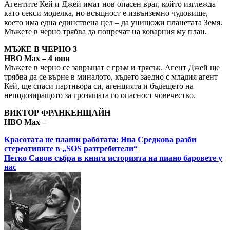
Агентите Кей и Джей имат нов опасен враг, който изглежда
като секси моделка, но всъщност е извънземно чудовище,
което има една единствена цел – да унищожи планетата Земя.
Мъжете в черно трябва да попречат на коварния му план.
МЪЖЕ В ЧЕРНО 3
HBO Max – 4 юни
Mъжете в черно се завръщат с гръм и трясък. Агент Джей ще
трябва да се върне в миналото, където заедно с младия агент
Кей, ще спаси партньора си, агенцията и бъдещето на
неподозиращото за грозящата го опасност човечество.
ВИКТОР ФРАНКЕНЩАЙН
HBO Max –
Навигация
Красотата не плаши работата: Яна Средкова разби
стереотипите в „SOS разтребители“
Петко Савов събра в книга историята на пиано баровете у
нас