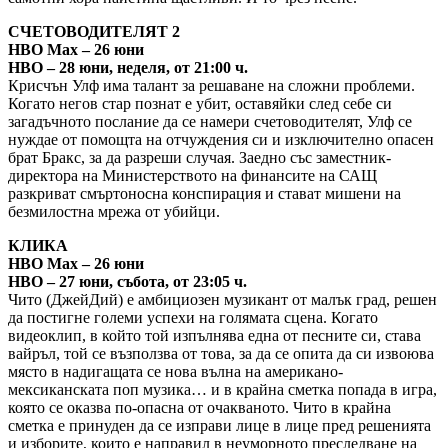
СЧЕТОВОДИТЕЛЯТ 2
HBO Max – 26 юни
HBO – 28 юни, неделя, от 21:00 ч.
Крисчън Улф има талант за решаване на сложни проблеми.
Когато негов стар познат е убит, оставяйки след себе си
загадъчното послание да се намери счетоводителят, Улф се
нуждае от помощта на отчуждения си и изключително опасен
брат Бракс, за да разреши случая. Заедно със заместник-
директора на Министерството на финансите на САЩ
разкриват смъртоносна конспирация и стават мишени на
безмилостна мрежа от убийци.
КЛИКА
HBO Max – 26 юни
HBO – 27 юни, събота, от 23:05 ч.
Чито (ДжейДий) е амбициозен музикант от малък град, решен
да постигне големи успехи на голямата сцена. Когато
видеоклип, в който той изпълнява една от песните си, става
вайръл, той се възползва от това, за да се опита да си извоюва
място в надигащата се нова вълна на американо-
мексиканската поп музика… и в крайна сметка попада в игра,
която се оказва по-опасна от очакваното. Чито в крайна
сметка е принуден да се изправи лице в лице пред решенията
и изборите, които е направил в неуморното преследване на