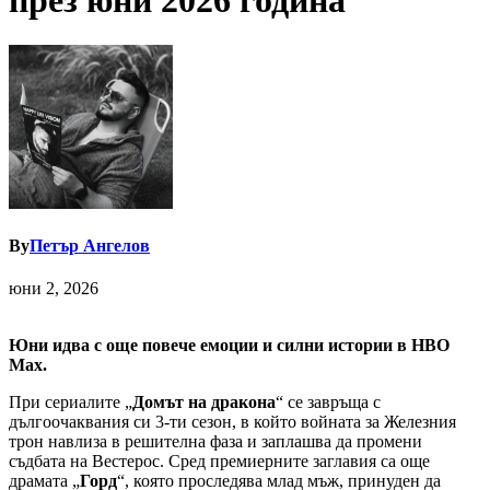
през юни 2026 година
By
Петър Ангелов
юни 2, 2026
Юни идва с още повече емоции и силни истории в HBO
Max.
При сериалите „
Домът на дракона
“ се завръща с
дългоочаквания си 3-ти сезон, в който войната за Железния
трон навлиза в решителна фаза и заплашва да промени
съдбата на Вестерос. Сред премиерните заглавия са още
драмата „
Горд
“, която проследява млад мъж, принуден да