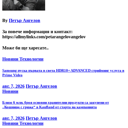
By
Петър Ангелов
За повече информация и контакт:
https://allmylinks.com/petarangelovangelov
Може би ще харесате..
Новини
Технологии
Samsung пуска първата в света HDR10+ ADVANCED стрийминг услуга в
Prime Video
авг. 7, 2026
Петър Ангелов
Новини
Близо 6 млн. броя основни хранителни продукти са закупени от
„Кошница с грижа“ в Kaufland от старта на кампанията
авг. 7, 2026
Петър Ангелов
Новини
Технологии