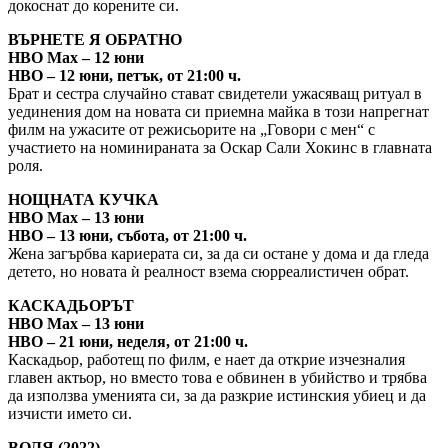
докоснат до корените си.
ВЪРНЕТЕ Я ОБРАТНО
HBO Max – 12 юни
HBO – 12 юни, петък, от 21:00 ч.
Брат и сестра случайно стават свидетели ужасяващ ритуал в
уединения дом на новата си приемна майка в този напрегнат
филм на ужасите от режисьорите на „Говори с мен“ с
участието на номинираната за Оскар Сали Хокинс в главната
роля.
НОЩНАТА КУЧКА
HBO Max – 13 юни
HBO – 13 юни, събота, от 21:00 ч.
Жена загърбва кариерата си, за да си остане у дома и да гледа
детето, но новата ѝ реалност взема сюрреалистичен обрат.
КАСКАДЬОРЪТ
HBO Max – 13 юни
HBO – 21 юни, неделя, от 21:00 ч.
Каскадьор, работещ по филм, е нает да открие изчезналия
главен актьор, но вместо това е обвинен в убийство и трябва
да използва уменията си, за да разкрие истинския убиец и да
изчисти името си.
ВОЛЯ (2022)