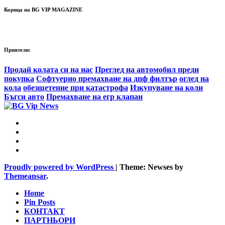
Корица на BG VIP MAGAZINE
Приятели:
Продай колата си на нас
Преглед на автомобил преди
покупка
Софтуерно премахване на дпф филтър
оглед на
кола
обезщетение при катастрофа
Изкупуване на коли
Бъгси авто
Премахване на егр клапан
Proudly powered by WordPress
|
Theme: Newses by
Themeansar
.
Home
Pin Posts
КОНТАКТ
ПАРТНЬОРИ