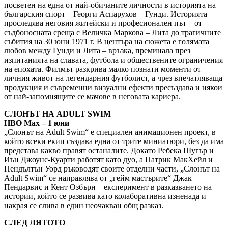
посветен на една от най-обичаните личности в историята на
българския спорт – Георги Аспарухов – Гунди. Историята
проследява неговия житейски и професионален път – от
съдбоносната среща с Величка Маркова – Лита до трагичните
събития на 30 юни 1971 г. В центъра на сюжета е голямата
любов между Гунди и Лита – връзка, преминала през
изпитанията на славата, футбола и обществените ограничения
на епохата. Филмът разкрива малко познати моменти от
личния живот на легендарния футболист, а чрез впечатляваща
продукция и съвременни визуални ефекти пресъздава и някои
от най-запомнящите се мачове в неговата кариера.
СЛОНЪТ НА ADULT SWIM
HBO Max – 1 юни
„Слонът на Adult Swim“ е специален анимационен проект, в
който всеки екип създава една от трите миниатюри, без да има
представа какво правят останалите. Докато Ребека Шугър и
Иън Джоунс-Куарти работят като дуо, а Патрик МакХейл и
Пендълтън Уорд ръководят своите отделни части, „Слонът на
Adult Swim“ се направлява от „гейм мастърите“ Джак
Пендарвис и Кент Озбърн – експеримент в разказването на
истории, който се развива като колаборативна изненада и
накрая се слива в един неочакван общ разказ.
СЛЕД ЛЯТОТО