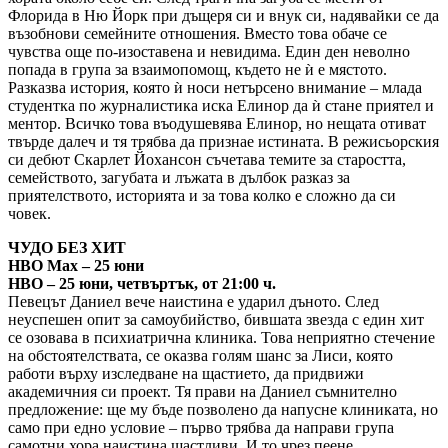
Флорида в Ню Йорк при дъщеря си и внук си, надявайки се да
възобнови семейните отношения. Вместо това обаче се
чувства още по-изоставена и невидима. Един ден неволно
попада в група за взаимопомощ, където не ѝ е мястото.
Разказва история, която ѝ носи нетърсено внимание – млада
студентка по журналистика иска Елинор да ѝ стане приятел и
ментор. Всичко това въодушевява Елинор, но нещата отиват
твърде далеч и тя трябва да признае истината. В режисьорския
си дебют Скарлет Йохансон съчетава темите за старостта,
семейството, загубата и лъжата в дълбок разказ за
приятелството, историята и за това колко е сложно да си
човек.
ЧУДО БЕЗ ХИТ
HBO Max – 25 юни
HBO – 25 юни, четвъртък, от 21:00 ч.
Певецът Даниел вече наистина е ударил дъното. След
неуспешен опит за самоубийство, бившата звезда с един хит
се озовава в психиатрична клиника. Това неприятно стечение
на обстоятелствата, се оказва голям шанс за Лиси, която
работи върху изследване на щастието, да придвижи
академичния си проект. Тя прави на Даниел съмнително
предложение: ще му бъде позволено да напусне клиниката, но
само при едно условие – първо трябва да направи група
самотни хора наистина щастливи. И то чрез пеене.