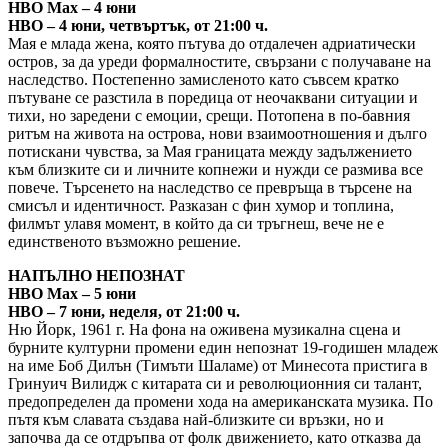
HBO Max – 4 юни
HBO – 4 юни, четвъртък, от 21:00 ч.
Мая е млада жена, която пътува до отдалечен адриатически
остров, за да уреди формалностите, свързани с получаване на
наследство. Постепенно замисленото като съвсем кратко
пътуване се разстила в поредица от неочаквани ситуации и
тихи, но заредени с емоции, срещи. Потопена в по-бавния
ритъм на живота на острова, нови взаимоотношения и дълго
потискани чувства, за Мая границата между задължението
към близките си и личните копнежи и нужди се размива все
повече. Търсенето на наследство се превръща в търсене на
смисъл и идентичност. Разказан с фин хумор и топлина,
филмът улавя момент, в който да си тръгнеш, вече не е
единственото възможно решение.
НАПЪЛНО НЕПОЗНАТ
HBO Max – 5 юни
HBO – 7 юни, неделя, от 21:00 ч.
Ню Йорк, 1961 г. На фона на оживена музикална сцена и
бурните културни промени един непознат 19-годишен младеж
на име Боб Дилън (Тимъти Шаламе) от Минесота пристига в
Гринуич Вилидж с китарата си и революционния си талант,
предопределен да промени хода на американската музика. По
пътя към славата създава най-близките си връзки, но и
започва да се отдръпва от фолк движението, като отказва да