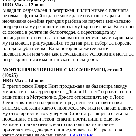
HBO Max – 12 юни
Младият, безразсъден и безгрижен Филип живее с илюзията,
че няма гаф, от който да не може да се измъкне с чара си… но
неочаквана семейна трагедия разбива на парчета внимателно
подредената му реалност и светът му бързо се срива. Внезапно
се озовава в ролята на болногледач, а нарастващата му
несигурност започва да заплашва отношенията му и кариерата
му на модел, принуждавайки го да направи избор: да порасне
или да загуби всичко. Една история за житейските
превратности и за това как неочакваните усложнения могат да
ни разкрият пътя към истинската ни същност.
МОИТЕ ПРИКЛЮЧЕНИЯ СЪС СУПЕРМЕН, сезон 3
(10х25)
HBO Max – 14 юни
В третия сезон Кларк Кент продължава да балансира между
живота си на млад репортер в „Дейли Планет“ и ролята си на
защитник на Метрополис. Докато отношенията му с Лоис
Лейн стават все по-сериозни, пред него се изправят нови
заплахи, свързани както с произхода му, така и с нарастващата
му отговорност като Супермен. Сезонът разширява света на
поредицата с нови герои, опасни противници и още по-
мащабни приключения, които поставят на изпитание
приятелството, доверието и представата на Кларк за това
какво означава да бъдеш герой.
ТРЕЙЛЪР