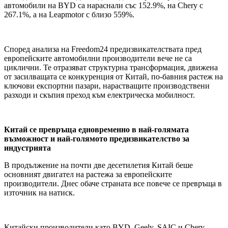
автомобили на BYD са нараснали със 152.9%, на Chery с
267.1%, а на Leapmotor с близо 559%.
Според анализа на Freedom24 предизвикателствата пред
европейските автомобилни производители вече не са
циклични. Те отразяват структурна трансформация, движена
от засилващата се конкуренция от Китай, по-бавния растеж на
ключови експортни пазари, нарастващите производствени
разходи и скъпия преход към електрическа мобилност.
Китай се превръща едновременно в най-голямата
възможност и най-голямото предизвикателство за
индустрията
В продължение на почти две десетилетия Китай беше
основният двигател на растежа за европейските
производители. Днес обаче страната все повече се превръща в
източник на натиск.
Китайски производители като BYD, Geely, SAIC и Chery