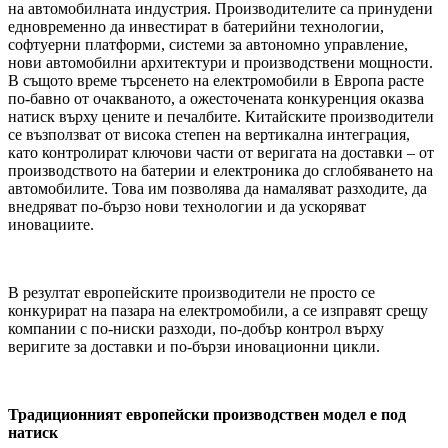
на автомобилната индустрия. Производителите са принудени
едновременно да инвестират в батерийни технологии,
софтуерни платформи, системи за автономно управление,
нови автомобилни архитектури и производствени мощности.
В същото време търсенето на електромобили в Европа расте
по-бавно от очакваното, а ожесточената конкуренция оказва
натиск върху цените и печалбите. Китайските производители
се възползват от висока степен на вертикална интеграция,
като контролират ключови части от веригата на доставки – от
производството на батерии и електроника до сглобяването на
автомобилите. Това им позволява да намаляват разходите, да
внедряват по-бързо нови технологии и да ускоряват
иновациите.
В резултат европейските производители не просто се
конкурират на пазара на електромобили, а се изправят срещу
компании с по-ниски разходи, по-добър контрол върху
веригите за доставки и по-бързи иновационни цикли.
Традиционният европейски производствен модел е под
натиск