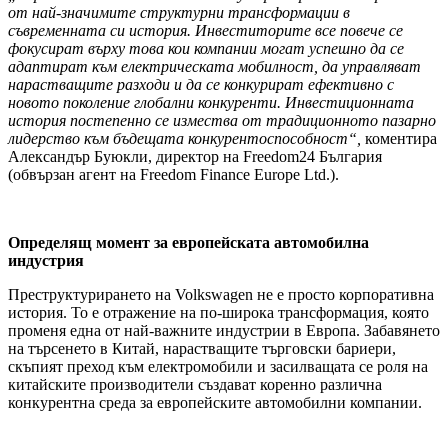
от най-значимите структурни трансформации в
съвременната си история. Инвеститорите все повече се
фокусират върху това кои компании могат успешно да се
адаптират към електрическата мобилност, да управляват
нарастващите разходи и да се конкурират ефективно с
новото поколение глобални конкуренти. Инвестиционната
история постепенно се измества от традиционното пазарно
лидерство към бъдещата конкурентоспособност“,
коментира
Александър Буюкли, директор на Freedom24 България
(обвързан агент на Freedom Finance Europe Ltd.).
Определящ момент за европейската автомобилна
индустрия
Преструктурирането на Volkswagen не е просто корпоративна
история. То е отражение на по-широка трансформация, която
променя една от най-важните индустрии в Европа. Забавянето
на търсенето в Китай, нарастващите търговски бариери,
скъпият преход към електромобили и засилващата се роля на
китайските производители създават коренно различна
конкурентна среда за европейските автомобилни компании.