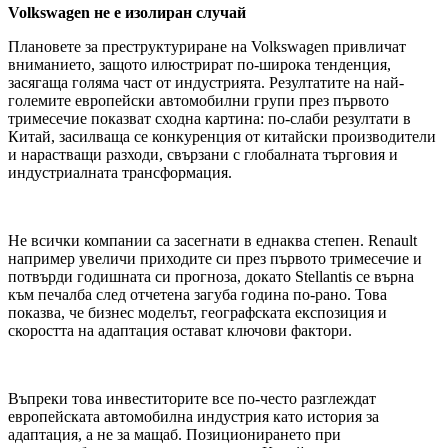
Volkswagen не е изолиран случай
Плановете за преструктуриране на Volkswagen привличат
вниманието, защото илюстрират по-широка тенденция,
засягаща голяма част от индустрията. Резултатите на най-
големите европейски автомобилни групи през първото
тримесечие показват сходна картина: по-слаби резултати в
Китай, засилваща се конкуренция от китайски производители
и нарастващи разходи, свързани с глобалната търговия и
индустриалната трансформация.
Не всички компании са засегнати в еднаква степен. Renault
например увеличи приходите си през първото тримесечие и
потвърди годишната си прогноза, докато Stellantis се върна
към печалба след отчетена загуба година по-рано. Това
показва, че бизнес моделът, географската експозиция и
скоростта на адаптация остават ключови фактори.
Въпреки това инвеститорите все по-често разглеждат
европейската автомобилна индустрия като история за
адаптация, а не за мащаб. Позиционирането при