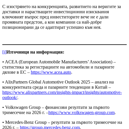
С изострянето на конкуренцията, развитието на веригите за
доставки и нарастващите инвестиционни изисквания
ключовият въпрос пред инвеститорите вече не е дали
промяната предстои, а кои компании са най-добре
позиционирани да се адаптират успешно към нея.
[i]
Източници на информация:
• ACEA (European Automobile Manufacturers’ Association) –
статистика за регистрациите на автомобили и пазарните
дялове в ЕС –
https://www.acea.auto
.
• AlixPartners Global Automotive Outlook 2025 – анализ на
конкурентната среда и пазарните тенденции в Китай –
https://www.alixpartners.com/insights-impact/insights/automotive-
outlook/
.
• Volkswagen Group – финансови резултати за първото
тримесечие на 2026 г. –
https://www.volkswagen-group.com
.
• Mercedes-Benz Group – резултати за първото тримесечие на
2026 г. –
https://group.mercedes-benz.com
.