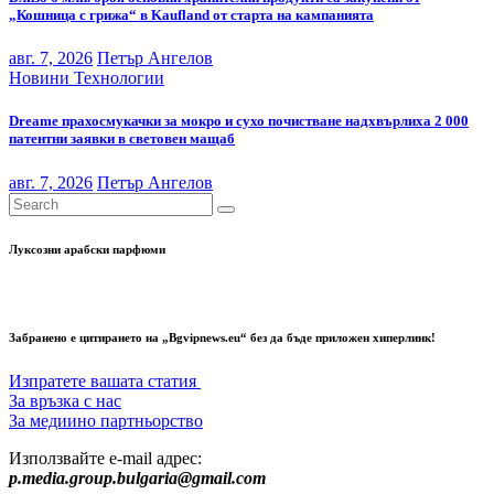
„Кошница с грижа“ в Kaufland от старта на кампанията
авг. 7, 2026
Петър Ангелов
Новини
Технологии
Dreame прахосмукачки за мокро и сухо почистване надхвърлиха 2 000
патентни заявки в световен мащаб
авг. 7, 2026
Петър Ангелов
Луксозни арабски парфюми
Забранено е цитирането на „Bgvipnews.eu“ без да бъде приложен хиперлинк!
Изпратете вашата статия
За връзка с нас
За медиино партньорство
Използвайте e-mail адрес:
p.media.group.bulgaria@gmail.com