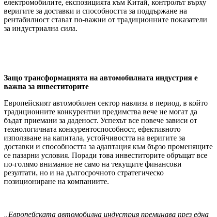
електромобилите, експозицията към Китай, контролът върху
веригите за доставки и способността за поддържане на
рентабилност стават по-важни от традиционните показатели
за индустриална сила.
Защо трансформацията на автомобилната индустрия е
важна за инвеститорите
Европейският автомобилен сектор навлиза в период, в който
традиционните конкурентни предимства вече не могат да
бъдат приемани за даденост. Успехът все повече зависи от
технологичната конкурентоспособност, ефективното
използване на капитала, устойчивостта на веригите за
доставки и способността за адаптация към бързо променящите
се пазарни условия. Поради това инвеститорите обръщат все
по-голямо внимание не само на текущите финансови
резултати, но и на дългосрочното стратегическо
позициониране на компаниите.
„Европейската автомобилна индустрия преминава през една