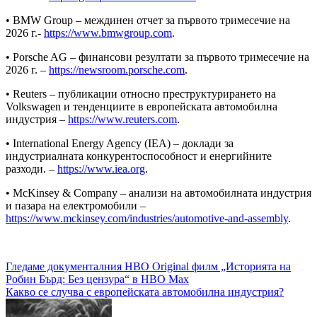
• BMW Group – междинен отчет за първото тримесечие на
2026 г.-
https://www.bmwgroup.com
.
• Porsche AG – финансови резултати за първото тримесечие на
2026 г. –
https://newsroom.porsche.com
.
• Reuters – публикации относно преструктурирането на
Volkswagen и тенденциите в европейската автомобилна
индустрия –
https://www.reuters.com
.
• International Energy Agency (IEA) – доклади за
индустриалната конкурентоспособност и енергийните
разходи. –
https://www.iea.org
.
• McKinsey & Company – анализи на автомобилната индустрия
и пазара на електромобили –
https://www.mckinsey.com/industries/automotive-and-assembly
.
Навигация
Гледаме документалния HBO Original филм „Историята на
Робин Бърд: Без цензура“ в HBO Max
Какво се случва с европейската автомобилна индустрия?