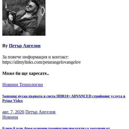
By
Петър Ангелов
За повече информация и контакт:
https://allmylinks.com/petarangelovangelov
Може би ще харесате..
Новини
Технологии
Samsung пуска първата в света HDR10+ ADVANCED стрийминг услуга в
Prime Video
авг. 7, 2026
Петър Ангелов
Новини
Близо 6 млн. броя основни хранителни продукти са закупени от