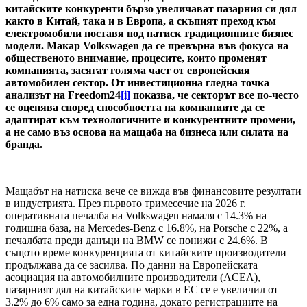
китайските конкуренти бързо увеличават пазарния си дял
както в Китай, така и в Европа, а скъпият преход към
електромобили поставя под натиск традиционните бизнес
модели. Макар
Volkswagen да се превърна във фокуса на
общественото внимание, процесите, които променят
компанията, засягат голяма част от европейския
автомобилен сектор. От инвестиционна гледна точка
анализът на
Freedom24
[i]
показва, че секторът все по-често
се оценява според способността на компаниите да се
адаптират към технологичните и конкурентните промени,
а не само въз основа на мащаба на бизнеса или силата на
бранда.
Мащабът на натиска вече се вижда във финансовите резултати
в индустрията. През първото тримесечие на 2026 г.
оперативната печалба на Volkswagen намаля с 14.3% на
годишна база, на Mercedes-Benz с 16.8%, на Porsche с 22%, а
печалбата преди данъци на BMW се понижи с 24.6%. В
същото време конкуренцията от китайските производители
продължава да се засилва. По данни на Европейската
асоциация на автомобилните производители (ACEA),
пазарният дял на китайските марки в ЕС се е увеличил от
3.2% до 6% само за една година, докато регистрациите на