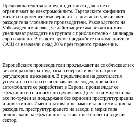
Предизвикателствата пред индустрията далеч не се
ограничават до електромобилите. Търговските конфликти,
митата и промените във веригите за доставки увеличават
разходите за глобалните производители. Ръководството на
Volkswagen изчислява, че действащите американски мита
увеличават разходите на групата с приблизително 4 милиарда
евро годишно. В същото време продажбите на компанията в
САЩ са намалели с над 20% през първото тримесечие.
Европейските производители продължават да се сблъскват и с
високи разходи за труд, скъпа енергия и все по-строги
регулаторни изисквания. В продължение на десетилетия
успехът на сектора се основаваше на модел, при който
автомобилите се разработват в Европа, произвеждат се
ефективно и се изнасят по целия свят. Днес този модел става
все по-труден за поддържане без сериозни преструктурирания
и инвестиции. Именно затова програмите за оптимизация на
разходите, преструктурирането на заводи и мерките за
повишаване на ефективността стават все по-чести в целия
сектор.