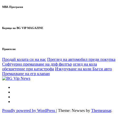
МВА Програми
Корица на BG VIP MAGAZINE
Приятели:
Продай колата си на нас
Преглед на автомобил преди покупка
Софтуерно премахване на дпф филтър
оглед на кола
обезщетение при катастрофа
Изкупуване на коли Бъгси авто
Премахване на егр клапан
Proudly powered by WordPress
|
Theme: Newses by
Themeansar
.