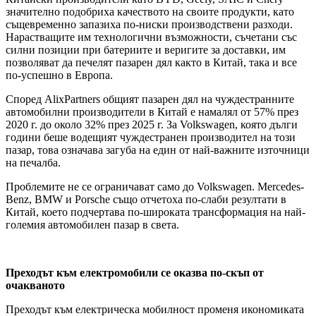
значително подобриха качеството на своите продукти, като
същевременно запазиха по-ниски производствени разходи.
Нарастващите им технологични възможности, съчетани със
силни позиции при батериите и веригите за доставки, им
позволяват да печелят пазарен дял както в Китай, така и все
по-успешно в Европа.
Според AlixPartners общият пазарен дял на чуждестранните
автомобилни производители в Китай е намалял от 57% през
2020 г. до около 32% през 2025 г. За Volkswagen, която дълги
години беше водещият чуждестранен производител на този
пазар, това означава загуба на един от най-важните източници
на печалба.
Проблемите не се ограничават само до Volkswagen. Mercedes-
Benz, BMW и Porsche също отчетоха по-слаби резултати в
Китай, което подчертава по-широката трансформация на най-
големия автомобилен пазар в света.
Преходът към електромобили се оказва по-скъп от
очакваното
Преходът към електрическа мобилност променя икономиката