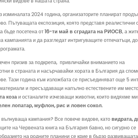
нски видове в нашата страна.
з изминалата 2024 година, организаторите планират прод
о. Пътуващата експозиция, която представя реалистични 
да бъде посетена от
16-ти май в сградата на РИОСВ
, а жит
на кампанията и да разгледат интригуващите отпечатъци, до
програмата.
дечен призив за подкрепа, привличайки вниманието на
тни в страната и насърчавайки хората в България да спом
ве. Тази година към изложбата се присъединяват още 5 ин
о материали и пресъздаващи напълно естествените им мест
та коза
и останалите изчезващи животни, които видяхме м
елен лопатар, муфлон, рис и ловен сокол.
зи вълнуваща кампания? Все повече видове, като
видрата, д
иците на Червената книга на България бавно, но сигурно се
ообразието на родните планини се крие в бързо развиващата