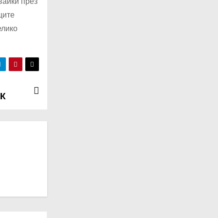
вайки през
щите
елико
ДК