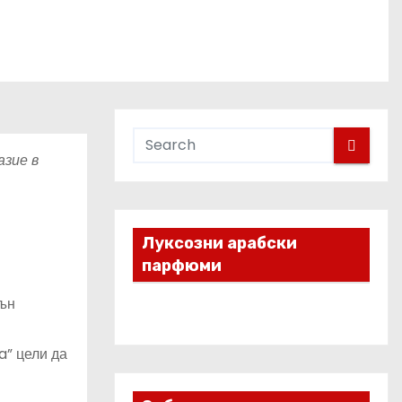
азие в
Луксозни арабски
парфюми
вън
a” цели да