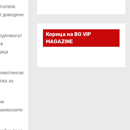
татели.
ат доведени
Корица на BG VIP
подпомагат
MAGAZINE
ъв
дица
животински
пка за
ни
ланинските