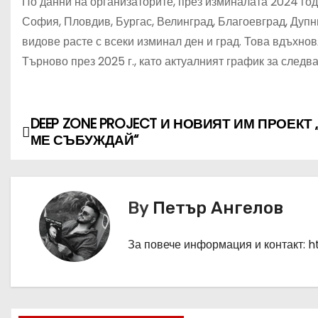
По данни на организаторите, през изминалата 2024 го
София, Пловдив, Бургас, Велинград, Благоевград, Дупн
видове расте с всеки изминал ден и град. Това вдъхно
Търново през 2025 г., като актуалният график за след
DEEP ZONE PROJECT И НОВИЯТ ИМ ПРОЕКТ 
Н
МЕ СЪБУЖДАЙ“
а
в
By
Петър Ангелов
и
г
За повече информация и контакт: 
а
ц