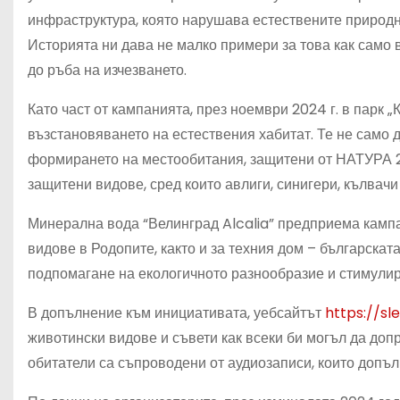
инфраструктура, която нарушава естествените природни
Историята ни дава не малко примери за това как само 
до ръба на изчезването.
Като част от кампанията, през ноември 2024 г. в парк 
възстановяването на естествения хабитат. Те не само д
формирането на местообитания, защитени от НАТУРА 20
защитени видове, сред които авлиги, синигери, кълвачи
Минерална вода “Велинград Alcalia” предприема кампа
видове в Родопите, както и за техния дом – българскат
подпомагане на екологичното разнообразие и стимулир
В допълнение към инициативата, уебсайтът
https://sl
животински видове и съвети как всеки би могъл да доп
обитатели са съпроводени от аудиозаписи, които допъ