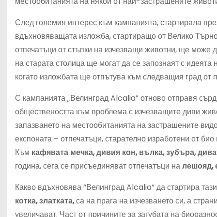
местообитанията на някои от най-застрашените животи
След големия интерес към кампанията, стартирала пре
вдъхновяващата изложба, стартиращо от Велико Търнов
отпечатъци от стъпки на изчезващи животни, ще може 
на старата столица ще могат да се запознаят с идеята 
когато изложбата ще отпътува към следващия град от 
С кампанията „Велинград Alcalia” отново отправя сър
обществеността към проблема с изчезващите диви живо
запазването на местообитанията на застрашените видо
експоната – отпечатъци, старателно изработени от би
Към
кафявата мечка, дивия кон, вълка, зубъра, дива
година, сега се присъединяват отпечатъци на
лешояд, 
Какво вдъхновява “Велинград Alcalia” да стартира та
котка, златката,
са на прага на изчезването си, а стран
увеличават. Част от причините за загубата на биоразн