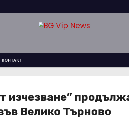
КОНТАКТ
 изчезване” продължав
във Велико Търново