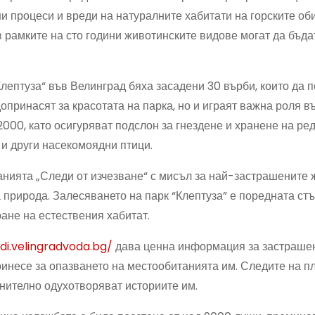
 процеси и вреди на натуралните хабитати на горските оби
в рамките на сто години животинските видове могат да бъд
„Клептуза“ във Велинград бяха засадени 30 върби, които да 
опринасят за красотата на парка, но и играят важна роля в
00, като осигуряват подслон за гнездене и хранене на ре
 и други насекомоядни птици.
нията „Следи от изчезване“ с мисъл за най-застрашените 
а природа. Залесяването на парк “Клептуза” е поредната стъ
ане на естествения хабитат.
edi.velingradvoda.bg/
дава ценна информация за застраше
ринесе за опазването на местообитанията им. Следите на п
лнително одухотворяват историите им.