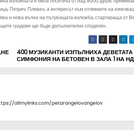
дина изложбата е била посетена от над 9000 души, премина
ица, Петрич, Плевен, а интересът към отливките на изчезва
вява и нова вълна на пътуващата изложба, стартираща от В
ващите градове ще бъде допълнително споделен.
„НЕ
400 МУЗИКАНТИ ИЗПЪЛНИХА ДЕВЕТАТА
СИМФОНИЯ НА БЕТОВЕН В ЗАЛА 1 НА Н
https://allmylinks.com/petarangelovangelov