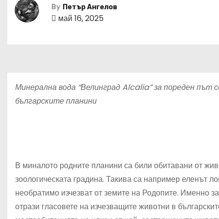
By
Петър Ангелов
май 16, 2025
Минерална вода “Велинград Alcalia”
за пореден път с
българските планини
В миналото родните планини са били обитавани от живо
зоологическата градина. Такива са например еленът ло
необратимо изчезват от земите на Родопите. Именно за
отрази гласовете на изчезващите животни в българскит