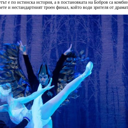
ът е по истинска история, а в постановката на Бобров са комб
ете и нестандартният троен финал, който води зрителя от драма