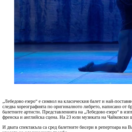
„Лебедово езеро“ е символ на класическия балет и най-поставя
следва хореографията по оригиналното либрето, написано от бр
балетните артисти. Представленията на „Лебедово езеро“ в изп
френска и английска сцена. На 23 юли музиката на Чайковски 
И двата спектакъла са сред балетните бисери в репертоара на 