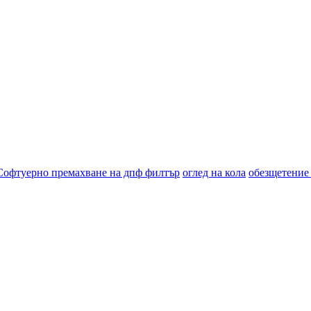
Софтуерно премахване на дпф филтър
оглед на кола
обезщетение