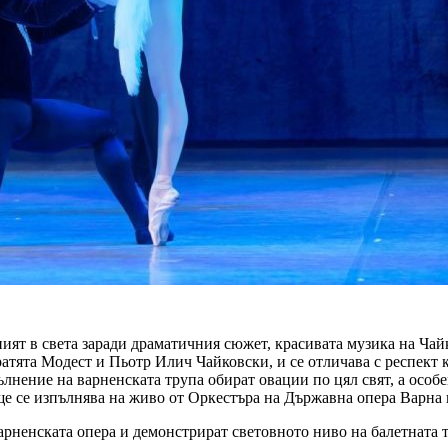
ният в света заради драматичния сюжет, красивата музика на Ча
атята Модест и Пьотр Илич Чайковски, и се отличава с респект 
ълнение на варненската трупа обират овации по цял свят, а осо
ще се изпълнява на живо от Оркестъра на Държавна опера Варна
Варненската опера и демонстрират световното ниво на балетната 