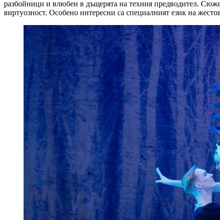
разбойници и влюбен в дъщерята на техния предводител. Сюжет
виртуозност. Особено интересни са специалният език на жестов