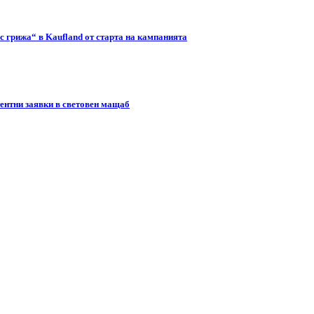
с грижа“ в Kaufland от старта на кампанията
тентни заявки в световен мащаб