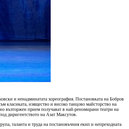
йковски и ненадминатата хореография. Постановката на Бобров
към класиката, изящество и високо танцово майсторство на
бено възторжен прием получават в най-реномирани театри на
 под диригентството на Азат Максутов.
трупа, таланта и труда на постановъчния екип и непреходната