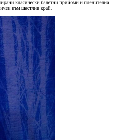
инирани класически балетни прийоми и пленителна
тичен към щастлив край.