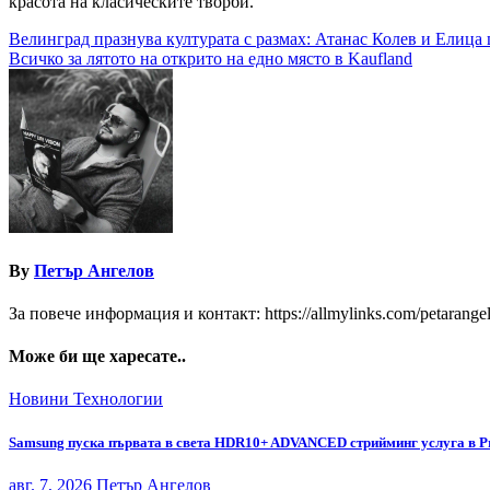
красота на класическите творби.
Навигация
Велинград празнува културата с размах: Атанас Колев и Елица 
Всичко за лятото на открито на едно място в Kaufland
By
Петър Ангелов
За повече информация и контакт: https://allmylinks.com/petarange
Може би ще харесате..
Новини
Технологии
Samsung пуска първата в света HDR10+ ADVANCED стрийминг услуга в P
авг. 7, 2026
Петър Ангелов