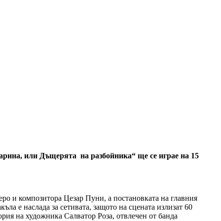
арина, или Дъщерята на разбойника“ ще се играе на 15
еро и композитора Цезар Пуни, а постановката на главния
ъла е наслада за сетивата, защото на сцената излизат 60
ория на художника Салватор Роза, отвлечен от банда