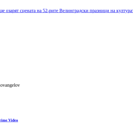
ще озарят сцената на 52-рите Велинградски празници на култура
lovangelov
rime Video