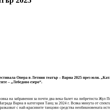
атър 2025
естивала Опера в Летния театър – Варна 2025 през юли. „Кат
тите – „Лебедово езеро“.
вка на забравения за почти два века балет на либретиста Жул П
града Варна в категория Танц за 2024 г. Всяка минута от спектак
и разказват с най-красивите танцови средства необикновената ист