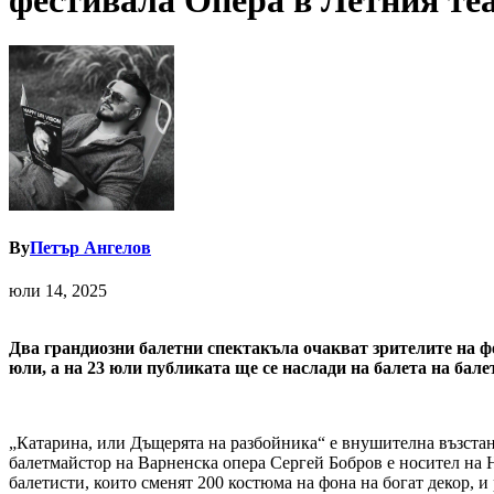
фестивала Опера в Летния те
By
Петър Ангелов
юли 14, 2025
Два грандиозни балетни спектакъла очакват зрителите на ф
юли, а на 23 юли публиката ще се наслади на балета на бале
„Катарина, или Дъщерята на разбойника“ е внушителна възстано
балетмайстор на Варненска опера Сергей Бобров е носител на На
балетисти, които сменят 200 костюма на фона на богат декор, 