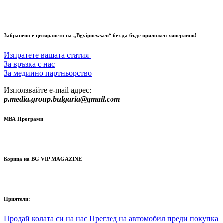
Забранено е цитирането на „Bgvipnews.eu“ без да бъде приложен хиперлинк!
Изпратете вашата статия
За връзка с нас
За медиино партньорство
Използвайте e-mail адрес:
p.media.group.bulgaria@gmail.com
МВА Програми
Корица на BG VIP MAGAZINE
Приятели:
Продай колата си на нас
Преглед на автомобил преди покупка