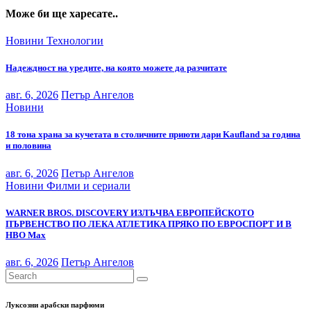
Може би ще харесате..
Новини
Технологии
Надеждност на уредите, на която можете да разчитате
авг. 6, 2026
Петър Ангелов
Новини
18 тона храна за кучетата в столичните приюти дари Kaufland за година
и половина
авг. 6, 2026
Петър Ангелов
Новини
Филми и сериали
WARNER BROS. DISCOVERY ИЗЛЪЧВА ЕВРОПЕЙСКОТО
ПЪРВЕНСТВО ПО ЛЕКА АТЛЕТИКА ПРЯКО ПО ЕВРОСПОРТ И В
НВО Мах
авг. 6, 2026
Петър Ангелов
Луксозни арабски парфюми