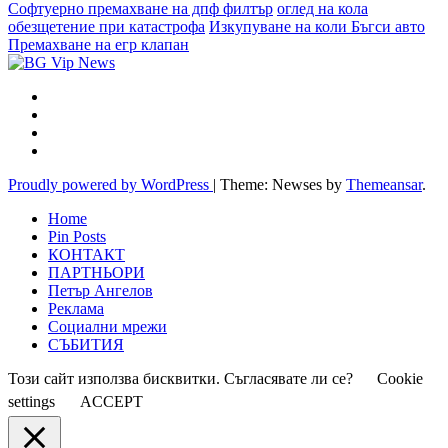
Софтуерно премахване на дпф филтър
оглед на кола
обезщетение при катастрофа
Изкупуване на коли Бъгси авто
Премахване на егр клапан
Proudly powered by WordPress
|
Theme: Newses by
Themeansar
.
Home
Pin Posts
КОНТАКТ
ПАРТНЬОРИ
Петър Ангелов
Реклама
Социални мрежи
СЪБИТИЯ
Този сайт използва бисквитки. Съгласявате ли се?
Cookie
settings
ACCEPT