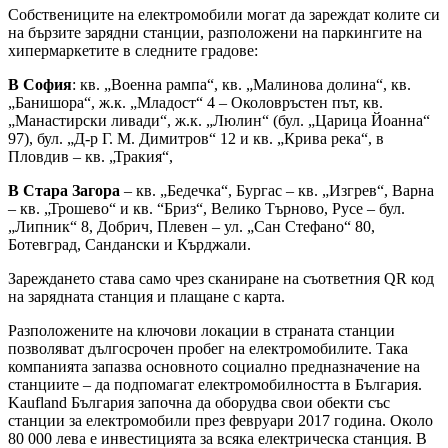
Собствениците на електромобили могат да зареждат колите си
на бързите зарядни станции, разположени на паркингите на
хипермаркетите в следните градове:
В София
: кв. „Военна рампа“, кв. „Малинова долина“, кв.
„Банишора“, ж.к. „Младост“ 4 – Околовръстен път, кв.
„Манастирски ливади“, ж.к. „Люлин“ (бул. „Царица Йоанна“
97), бул. „Д-р Г. М. Димитров“ 12 и кв. „Крива река“, в
Пловдив – кв. „Тракия“,
В Стара Загора
– кв. „Бедечка“, Бургас – кв. „Изгрев“, Варна
– кв. „Трошево“ и кв. “Бриз“, Велико Търново, Русе – бул.
„Липник“ 8, Добрич, Плевен – ул. „Сан Стефано“ 80,
Ботевград, Сандански и Кърджали.
Зареждането става само чрез сканиране на съответния QR код
на зарядната станция и плащане с карта.
Разположените на ключови локации в страната станции
позволяват дългосрочен пробег на електромобилите. Така
компанията запазва основното социално предназначение на
станциите – да подпомагат електромобилността в България.
Kaufland България започна да оборудва свои обекти със
станции за електромобили през февруари 2017 година. Около
80 000 лева е инвестицията за всяка електрическа станция. В