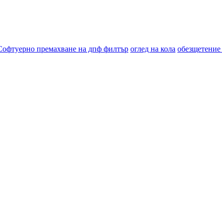
Софтуерно премахване на дпф филтър
оглед на кола
обезщетение