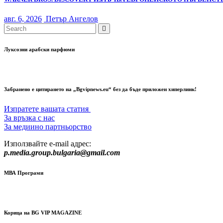
авг. 6, 2026
Петър Ангелов
Луксозни арабски парфюми
Забранено е цитирането на „Bgvipnews.eu“ без да бъде приложен хиперлинк!
Изпратете вашата статия
За връзка с нас
За медиино партньорство
Използвайте e-mail адрес:
p.media.group.bulgaria@gmail.com
МВА Програми
Корица на BG VIP MAGAZINE