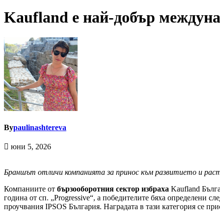
Kaufland е най-добър междун
By
paulinashtereva
юни 5, 2026
Браншът отличи компанията за
принос към развитието и раст
Компаниите от
бързооборотния сектор избраха
Kaufland Бълг
година от сп. „Progressive“, а победителите бяха определени 
проучвания IPSOS България. Наградата в тази категория се при