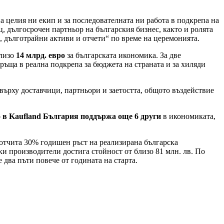
на целия ни екип и за последователната ни работа в подкрепа на
, дългосрочен партньор на българския бизнес, както и ролята
, дълготрайни активи и отчети“ по време на церемонията.
близо
14 млрд. евро
за българската икономика. За две
ръща в реална подкрепа за бюджета на страната и за хиляди
 върху доставчици, партньори и заетостта, общото въздействие
 в Kaufland България поддържа още 6 други
в икономиката,
 отчита 30% годишен ръст на реализирана българска
ки производители достига стойност от близо 81 млн. лв. По
 два пъти повече от годината на старта.