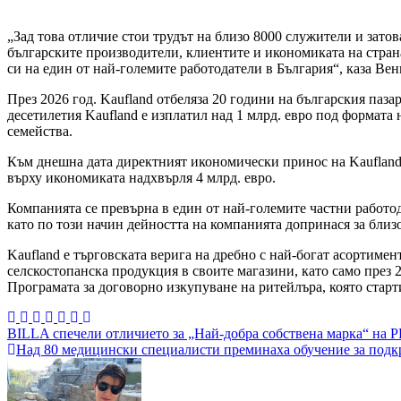
„Зад това отличие стои трудът на близо 8000 служители и затов
българските производители, клиентите и икономиката на страна
си на един от най-големите работодатели в България“, каза Ве
През 2026 год. Kaufland отбеляза 20 години на българския пазар
десетилетия Kaufland е изплатил над 1 млрд. евро под формата 
семейства.
Към днешна дата директният икономически принос на Kaufland в
върху икономиката надхвърля 4 млрд. евро.
Компанията се превърна в един от най-големите частни работод
като по този начин дейността на компанията допринася за близо
Kaufland е търговската верига на дребно с най-богат асортиме
селскостопанска продукция в своите магазини, като само през 
Програмата за договорно изкупуване на ритейлъра, която старти
Навигация
BILLA спечели отличието за „Най-добра собствена марка“ н
Над 80 медицински специалисти преминаха обучение за подк