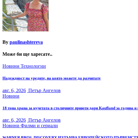
By
paulinashtereva
Може би ще харесате..
Новини
Технологии
Надеждност на уредите, на която можете да разчитате
авг. 6, 2026
Петър Ангелов
Новини
18 тона храна за кучетата в столичните приюти дари Kaufland за година и
авг. 6, 2026
Петър Ангелов
Новини
Филми и сериали
WARNER BROS. DISCOVERY ИЗЛЪЧВА ЕВРОПЕЙСКОТО ПЪРВЕНСТВ