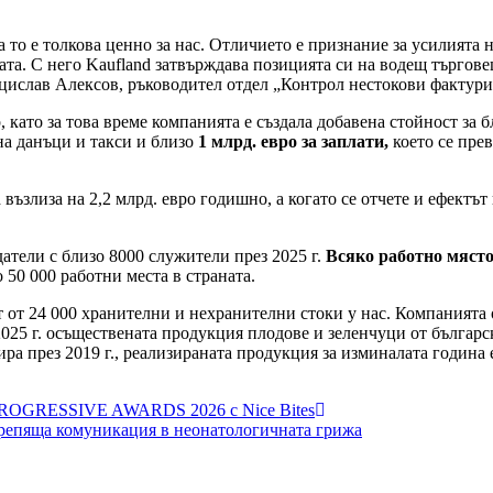
а то е толкова ценно за нас. Отличието е признание за усилията 
та. С него Kaufland затвърждава позицията си на водещ търговец
нцислав Алексов, ръководител отдел „Контрол нестокови фактури
, като за това време компанията е създала добавена стойност за 
на данъци и такси и близо
1 млрд. евро за заплати,
което се прев
ъзлиза на 2,2 млрд. евро годишно, а когато се отчете и ефектът
атели с близо 8000 служители през 2025 г.
Всяко работно място
 50 000 работни места в страната.
нт от 24 000 хранителни и нехранителни стоки у нас. Компанията
2025 г. осъществената продукция плодове и зеленчуци от българс
ра през 2019 г., реализираната продукция за изминалата година е
а PROGRESSIVE AWARDS 2026 с Nice Bites
репяща комуникация в неонатологичната грижа