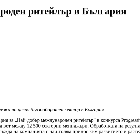
ароден ритейлър в България
ежа на целия бързооборотен сектор в България
ария за „Най-добър международен ритейлър“ в конкурса Progressi
след вот между 12 500 секторни мениджъри. Обработката на резул
съжда на компанията с най-голям принос към развитието и расте