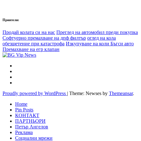
Приятели:
Продай колата си на нас
Преглед на автомобил преди покупка
Софтуерно премахване на дпф филтър
оглед на кола
обезщетение при катастрофа
Изкупуване на коли Бъгси авто
Премахване на егр клапан
Proudly powered by WordPress
|
Theme: Newses by
Themeansar
.
Home
Pin Posts
КОНТАКТ
ПАРТНЬОРИ
Петър Ангелов
Реклама
Социални мрежи