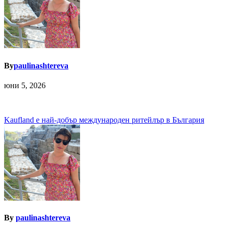
By
paulinashtereva
юни 5, 2026
Навигация
Kaufland е най-добър международен ритейлър в България
By
paulinashtereva