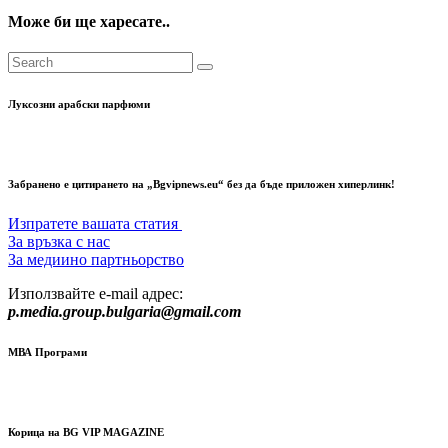
Може би ще харесате..
Луксозни арабски парфюми
Забранено е цитирането на „Bgvipnews.eu“ без да бъде приложен хиперлинк!
Изпратете вашата статия
За връзка с нас
За медиино партньорство
Използвайте e-mail адрес:
p.media.group.bulgaria@gmail.com
МВА Програми
Корица на BG VIP MAGAZINE