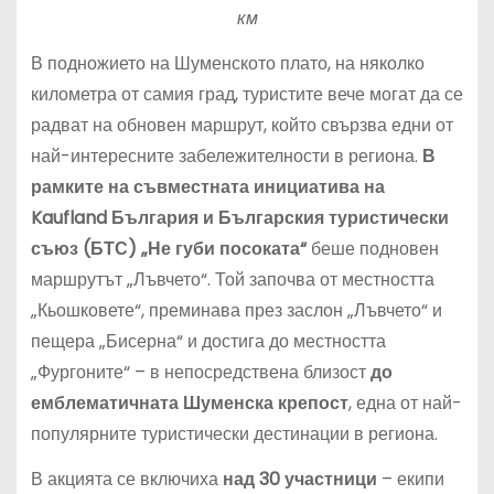
км
В подножието на Шуменското плато, на няколко
километра от самия град, туристите вече могат да се
радват на обновен маршрут, който свързва едни от
най-интересните забележителности в региона.
В
рамките на съвместната инициатива на
Kaufland България и Българския туристически
съюз (БТС) „Не губи посоката“
беше подновен
маршрутът „Лъвчето“. Той започва от местността
„Кьошковете“, преминава през заслон „Лъвчето“ и
пещера „Бисерна“ и достига до местността
„Фургоните“ – в непосредствена близост
до
емблематичната Шуменска крепост
, една от най-
популярните туристически дестинации в региона.
В акцията се включиха
над 30 участници
– екипи