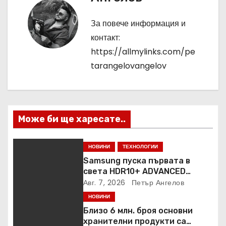
г
За повече информация и
а
контакт:
https://allmylinks.com/pe
ц
tarangelovangelov
и
я
Може би ще харесате..
НОВИНИ
ТЕХНОЛОГИИ
Samsung пуска първата в
света HDR10+ ADVANCED
стрийминг услуга в Prime
Авг. 7, 2026
Петър Ангелов
Video
НОВИНИ
Близо 6 млн. броя основни
хранителни продукти са