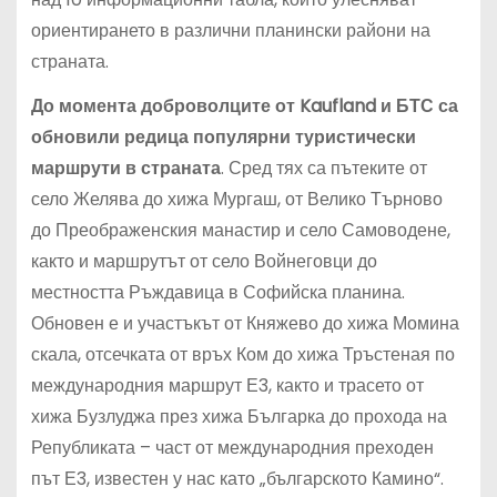
ориентирането в различни планински райони на
страната.
До момента доброволците от Kaufland и БТС са
обновили редица популярни туристически
маршрути в страната
. Сред тях са пътеките от
село Желява до хижа Мургаш, от Велико Търново
до Преображенския манастир и село Самоводене,
както и маршрутът от село Войнеговци до
местността Ръждавица в Софийска планина.
Обновен е и участъкът от Княжево до хижа Момина
скала, отсечката от връх Ком до хижа Тръстеная по
международния маршрут Е3, както и трасето от
хижа Бузлуджа през хижа Българка до прохода на
Републиката – част от международния преходен
път Е3, известен у нас като „българското Камино“.