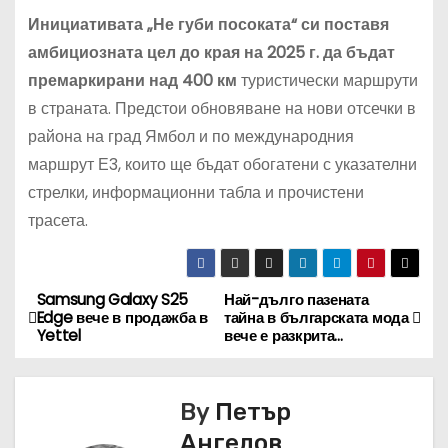
Инициативата „Не губи посоката“ си поставя
амбициозната цел до края на 2025 г. да бъдат
премаркирани над 400 км
туристически маршрути
в страната. Предстои обновяване на нови отсечки в
района на град Ямбол и по международния
маршрут Е3, които ще бъдат обогатени с указателни
стрелки, информационни табла и прочистени
трасета.
Samsung Galaxy S25
Най-дълго пазената
Н
Edge вече в продажба в
тайна в българската мода
Yettel
вече е разкрита…
а
в
By
Петър
и
Ангелов