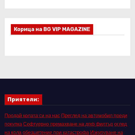
Корица на BG VIP MAGAZINE
Приятели:
Продай колата си на нас
Преглед на автомобил преди
покупка
Софтуерно премахване на дпф филтър
оглед
на кола
обезщетение при катастрофа
Изкупуване на