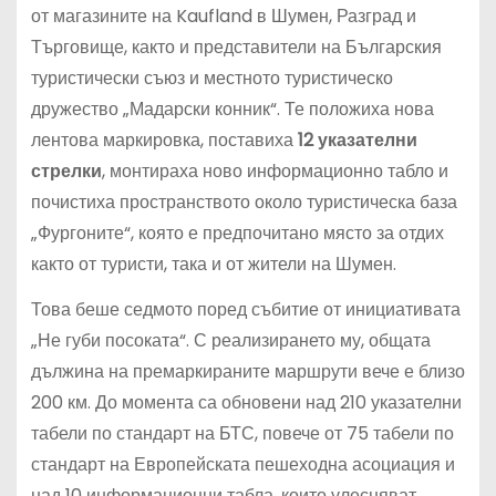
от магазините на Kaufland в Шумен, Разград и
Търговище, както и представители на Българския
туристически съюз и местното туристическо
дружество „Мадарски конник“. Те положиха нова
лентова маркировка, поставиха
12 указателни
стрелки
, монтираха ново информационно табло и
почистиха пространството около туристическа база
„Фургоните“, която е предпочитано място за отдих
както от туристи, така и от жители на Шумен.
Това беше седмото поред събитие от инициативата
„Не губи посоката“. С реализирането му, общата
дължина на премаркираните маршрути вече е близо
200 км. До момента са обновени над 210 указателни
табели по стандарт на БТС, повече от 75 табели по
стандарт на Европейската пешеходна асоциация и
над 10 информационни табла, които улесняват