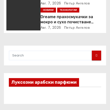
закупени от „Кошница с
Авг. 7, 2026
Петър Ангелов
грижа“ в Kaufland от старта на
НОВИНИ
ТЕХНОЛОГИИ
кампанията
Dreame прахосмукачки за
мокро и сухо почистване
надхвърлиха 2 000 патентни
Авг. 7, 2026
Петър Ангелов
заявки в световен мащаб
Луксозни арабски парфюми