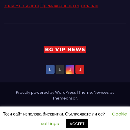
коли Бъгси авто
Премахване на егр клапан
Proudly powered by WordPress
|
Theme: Newses by
Themeansar
.
Home
Pin Posts
КОНТАКТ
ПАРТНЬОРИ
Петър Ангелов
Този сайт използва бисквитки. Съгласявате ли се?
Cookie
Реклама
Социални мрежи
СЪБИТИЯ
settings
ACCEPT