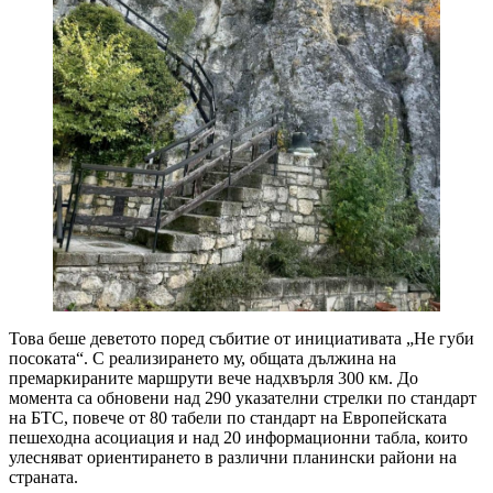
Това беше деветото поред събитие от инициативата „Не губи
посоката“. С реализирането му, общата дължина на
премаркираните маршрути вече надхвърля 300 км. До
момента са обновени над 290 указателни стрелки по стандарт
на БТС, повече от 80 табели по стандарт на Европейската
пешеходна асоциация и над 20 информационни табла, които
улесняват ориентирането в различни планински райони на
страната.