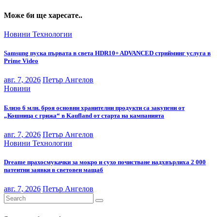
Може би ще харесате..
Новини
Технологии
Samsung пуска първата в света HDR10+ ADVANCED стрийминг услуга в
Prime Video
авг. 7, 2026
Петър Ангелов
Новини
Близо 6 млн. броя основни хранителни продукти са закупени от
„Кошница с грижа“ в Kaufland от старта на кампанията
авг. 7, 2026
Петър Ангелов
Новини
Технологии
Dreame прахосмукачки за мокро и сухо почистване надхвърлиха 2 000
патентни заявки в световен мащаб
авг. 7, 2026
Петър Ангелов