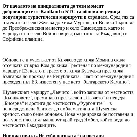
От началото на инициативата до този момент
доброволците от Kaufland и БТС са обновили редица
популярни туристически маршрути в страната
. Сред тях са
пътеките от село Желява до хижа Мургаш, от Велико Търново
до Преображенския манастир и село Самоводене, както и
маршрутът от село Войнеговци до местността Ръждавица в
Софийска планина.
Обновен е и участъкът от Княжево до хижа Момина скала,
отсечката от връх Ком до хижа Тръстеная по международния
маршрут Е3, както и трасето от хижа Бузлуджа през хижа
Българка до прохода на Републиката – част от международния
преходен път Е3, известен у нас като „българското Камино“.
Шуменският маршрут „Лъвчето“, който започва от местността
„Кьошковете“, преминава през заслон „Лъвчето“ и пещера
„Бисерна“ и достига до местността „Фургоните“ – в
непосредствена близост до емблематичната Шуменска
крепост, също беше обновен. Нова маркировка бе поставена и
по туристическият маршрут край град Ямбол, който води до
местността Бакаджиците.
Инициативата „Не губи посоката“ си поставя