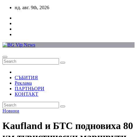
Skip
нд. авг. 9th, 2026
to
content
СЪБИТИЯ
Реклама
ПАРТНЬОРИ
КОНТАКТ
Новини
Kaufland и БТС подновиха 80