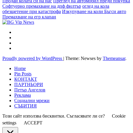
Продай колата си на нас
Преглед на автомобил преди покупка
Софтуерно премахване на дпф филтър
оглед на кола
обезщетение при катастрофа
Изкупуване на коли Бъгси авто
Премахване на егр клапан
Proudly powered by WordPress
|
Theme: Newses by
Themeansar
.
Home
Pin Posts
КОНТАКТ
ПАРТНЬОРИ
Петър Ангелов
Реклама
Социални мрежи
СЪБИТИЯ
Този сайт използва бисквитки. Съгласявате ли се?
Cookie
settings
ACCEPT