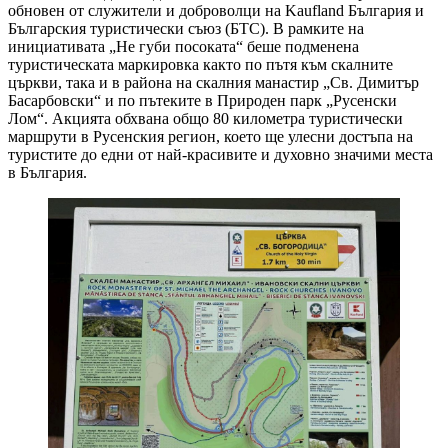
обновен от служители и доброволци на Kaufland България и
Българския туристически съюз (БТС). В рамките на
инициативата „Не губи посоката“ беше подменена
туристическата маркировка както по пътя към скалните
църкви, така и в района на скалния манастир „Св. Димитър
Басарбовски“ и по пътеките в Природен парк „Русенски
Лом“. Акцията обхвана общо 80 километра туристически
маршрути в Русенския регион, което ще улесни достъпа на
туристите до едни от най-красивите и духовно значими места
в България.