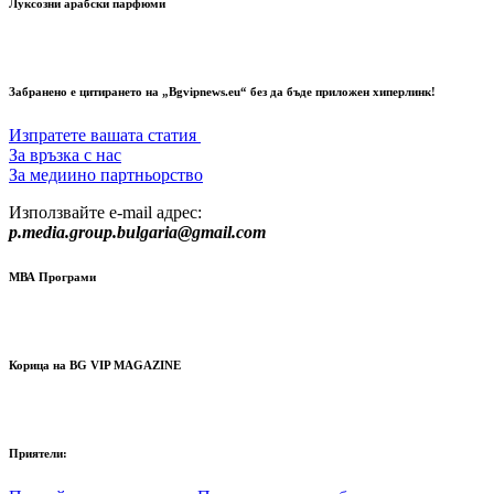
Луксозни арабски парфюми
Забранено е цитирането на „Bgvipnews.eu“ без да бъде приложен хиперлинк!
Изпратете вашата статия
За връзка с нас
За медиино партньорство
Използвайте e-mail адрес:
p.media.group.bulgaria@gmail.com
МВА Програми
Корица на BG VIP MAGAZINE
Приятели: