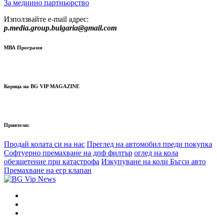
За медиино партньорство
Използвайте e-mail адрес:
p.media.group.bulgaria@gmail.com
МВА Програми
Корица на BG VIP MAGAZINE
Приятели:
Продай колата си на нас
Преглед на автомобил преди покупка
Софтуерно премахване на дпф филтър
оглед на кола
обезщетение при катастрофа
Изкупуване на коли Бъгси авто
Премахване на егр клапан