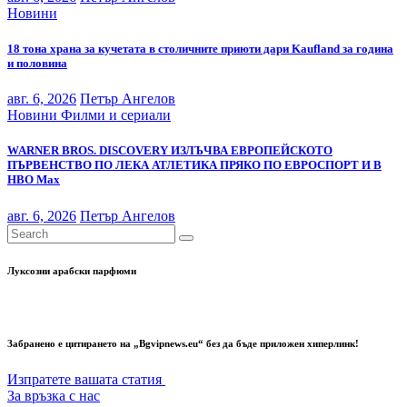
Новини
18 тона храна за кучетата в столичните приюти дари Kaufland за година
и половина
авг. 6, 2026
Петър Ангелов
Новини
Филми и сериали
WARNER BROS. DISCOVERY ИЗЛЪЧВА ЕВРОПЕЙСКОТО
ПЪРВЕНСТВО ПО ЛЕКА АТЛЕТИКА ПРЯКО ПО ЕВРОСПОРТ И В
НВО Мах
авг. 6, 2026
Петър Ангелов
Луксозни арабски парфюми
Забранено е цитирането на „Bgvipnews.eu“ без да бъде приложен хиперлинк!
Изпратете вашата статия
За връзка с нас