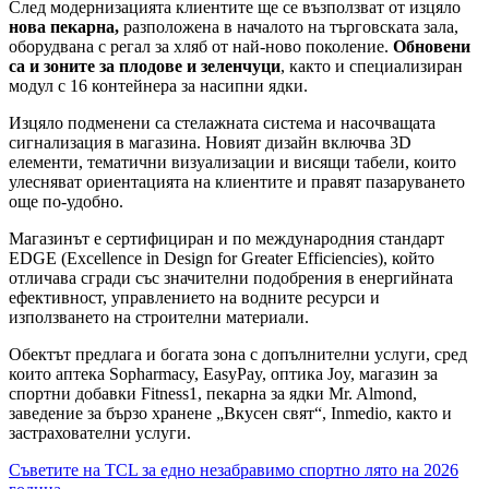
След модернизацията клиентите ще се възползват от изцяло
нова пекарна,
разположена в началото на търговската зала,
оборудвана с регал за хляб от най-ново поколение.
Обновени
са и зоните за плодове и зеленчуци
, както и специализиран
модул с 16 контейнера за насипни ядки.
Изцяло подменени са стелажната система и насочващата
сигнализация в магазина. Новият дизайн включва 3D
елементи, тематични визуализации и висящи табели, които
улесняват ориентацията на клиентите и правят пазаруването
още по-удобно.
Магазинът е сертифициран и по международния стандарт
EDGE (Excellence in Design for Greater Efficiencies), който
отличава сгради със значителни подобрения в енергийната
ефективност, управлението на водните ресурси и
използването на строителни материали.
Обектът предлага и богата зона с допълнителни услуги, сред
които аптека Sopharmacy, EasyPay, оптика Joy, магазин за
спортни добавки Fitness1, пекарна за ядки Mr. Almond,
заведение за бързо хранене „Вкусен свят“, Inmedio, както и
застрахователни услуги.
Навигация
Съветите на TCL за едно незабравимо спортно лято на 2026