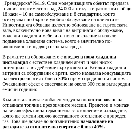
„Гренадерска“ №119. След модернизацията обектът предлага
пълния асортимент от над 24 000 артикула и разполага с общо
18 каси – 10 на самообслужване и 8 стандартни, които
осигуряват по-бързо и удобно обслужване на клиентите.
Инвестицията обхваща цялостно обновяване на търговската
зала, включително нова визия на витрината с обслужване,
модерни хладилни мебели от ново поколение и изцяло
подменена хладилна система, която е значително по-
икономична и щадяща околната среда.
В рамките на обновяването е внедрена
нова хладилна
инсталация
с естествен хладилен агент и най-нисък
потенциал за въздействие върху климата. Всички хладилни
витрини са оборудвани с врати, което намалява консумацията
на електроенергия с близо 30% спрямо предишната система.
Очакваният ефект е спестяване на около 300 тона въглеродни
емисии годишно.
Към инсталацията е добавен модул за оползотворяване на
отпадната топлина през зимните месеци. Предстои и монтаж
на високоефективна термопомпа за отопление и охлаждане,
която ще замени изцяло досегашното отопление с природен
газ. Това ще доведе до допълнително
намаляване на
разходите за отоплителна енергия с близо 40%.