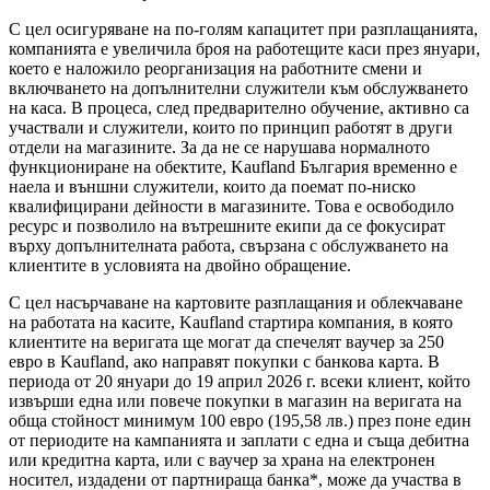
С цел осигуряване на по-голям капацитет при разплащанията,
компанията е увеличила броя на работещите каси през януари,
което е наложило реорганизация на работните смени и
включването на допълнителни служители към обслужването
на каса. В процеса, след предварително обучение, активно са
участвали и служители, които по принцип работят в други
отдели на магазините. За да не се нарушава нормалното
функциониране на обектите, Kaufland България временно е
наела и външни служители, които да поемат по-ниско
квалифицирани дейности в магазините. Това е освободило
ресурс и позволило на вътрешните екипи да се фокусират
върху допълнителната работа, свързана с обслужването на
клиентите в условията на двойно обращение.
С цел насърчаване на картовите разплащания и облекчаване
на работата на касите, Kaufland стартира компания, в която
клиентите на веригата ще могат да спечелят ваучер за 250
евро в Kaufland, ако направят покупки с банкова карта. В
периода от 20 януари до 19 април 2026 г. всеки клиент, който
извърши една или повече покупки в магазин на веригата на
обща стойност минимум 100 евро (195,58 лв.) през поне един
от периодите на кампанията и заплати с една и съща дебитна
или кредитна карта, или с ваучер за храна на електронен
носител, издадени от партнираща банка*, може да участва в