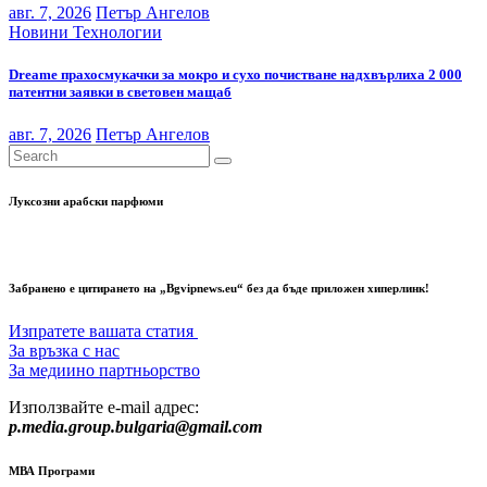
авг. 7, 2026
Петър Ангелов
Новини
Технологии
Dreame прахосмукачки за мокро и сухо почистване надхвърлиха 2 000
патентни заявки в световен мащаб
авг. 7, 2026
Петър Ангелов
Луксозни арабски парфюми
Забранено е цитирането на „Bgvipnews.eu“ без да бъде приложен хиперлинк!
Изпратете вашата статия
За връзка с нас
За медиино партньорство
Използвайте e-mail адрес:
p.media.group.bulgaria@gmail.com
МВА Програми