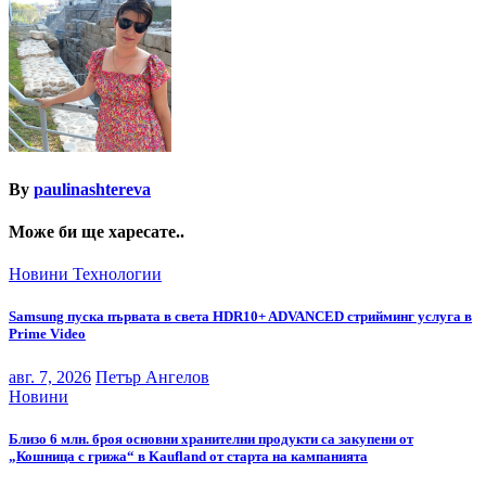
By
paulinashtereva
Може би ще харесате..
Новини
Технологии
Samsung пуска първата в света HDR10+ ADVANCED стрийминг услуга в
Prime Video
авг. 7, 2026
Петър Ангелов
Новини
Близо 6 млн. броя основни хранителни продукти са закупени от
„Кошница с грижа“ в Kaufland от старта на кампанията