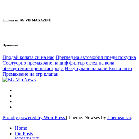
Корица на BG VIP MAGAZINE
Приятели:
Продай колата си на нас
Преглед на автомобил преди покупка
Софтуерно премахване на дпф филтър
оглед на кола
обезщетение при катастрофа
Изкупуване на коли Бъгси авто
Премахване на егр клапан
Proudly powered by WordPress
|
Theme: Newses by
Themeansar
.
Home
Pin Posts