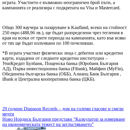
играта. Участието е възможно неограничен брой пъти, а
кампанията се реализира с подкрепата на Visa и Mastercard.
Общо 300 ваучера за пазаруване в Kaufland, всеки на стойност
250 евро (488,96 лв.), ще бъдат разпределени чрез тегления в
края на всеки от трите периода на кампанията, като във всяко
от тях ще бъдат излъчвани по 100 печеливши.
*В играта участват физически лица с дебитни или кредитни
карти, издадени от следните кредитни институции –
УниКредит Булбанк, Пощенска банка (Юробанк България
АД), Първа инвестиционна банка (Fibank), Майфин (MyFin),
Обединена българска банка (ОББ), Алианц Банк България ,
iBank и Централна кооперативна банка (ЦКБ).
Навигация
29 години Diapason Records – дом на големи гласове и смели
мечти
Ново Нордиск България представи “Калкулатор за измерване
на икономическата тежест на затлъстяването”