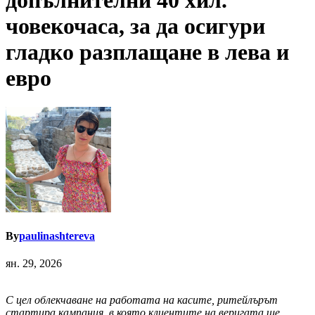
допълнителни 40 хил.
човекочаса, за да осигури
гладко разплащане в лева и
евро
By
paulinashtereva
ян. 29, 2026
С цел облекчаване на работата на касите, ритейлърът
стартира кампания, в която клиентите на веригата ще