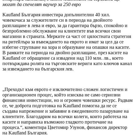
могат да спечелят ваучер за 250 евро
Kaufland България инвестира допълнителни 40 хил.
човекочаса за служителите си в периода на двойното
разплащане в лева и евро, за да гарантира бързо, спокойно и
безпроблемно обслужване на клиентите във всички свои
магазини в страната. Мерките са част от цялостната стратегия
на ритейлъра за въвеждането на еврото и имат за цел да се
избегне струпване на хора и образуване на опашки на касите.
В рамките на периода на двойно разплащане, през касите на
Kaufland от обращение са извадени над 110 млн. лв., което
потвърждава ролята на търговските вериги като ключов канал
за извеждането на българския лев.
„Преходът към еврото е изключително сложен логистичен и
организационен процес, който изисква не само сериозни
финансови инвестиции, но и огромен човешки ресурс. Радвам
се, че доброта подготовка на Kaufland помогна да не се
създава напрежение и забавяне в ежедневното пазаруване на
клиентите. Благодарим на всички колеги, които работеха на
касите и направиха възможно гладкото протичане на
процеса.“, коментира Цветомир Узунов, финансов директор
на Kaufland България.