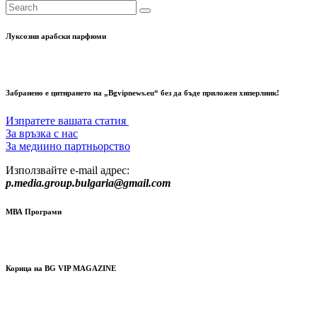
Луксозни арабски парфюми
Забранено е цитирането на „Bgvipnews.eu“ без да бъде приложен хиперлинк!
Изпратете вашата статия
За връзка с нас
За медиино партньорство
Използвайте e-mail адрес:
p.media.group.bulgaria@gmail.com
МВА Програми
Корица на BG VIP MAGAZINE