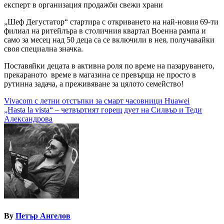
експерт в организация продажби свежи храни
„Шеф Дегустатор“ стартира с откриването на най-новия 69-ти
филиал на ритейлъра в столичния квартал Военна рампа и
само за месец над 50 деца са се включили в нея, получавайки
своя специална значка.
Поставяйки децата в активна роля по време на пазаруването,
прекараното време в магазина се превърща не просто в
рутинна задача, а преживяване за цялото семейство!
Навигация
Vivacom с летни отстъпки за смарт часовници Huawei
„Hasta la vista“ – четвъртият горещ дует на Силвър и Теди
Александрова
By
Петър Ангелов