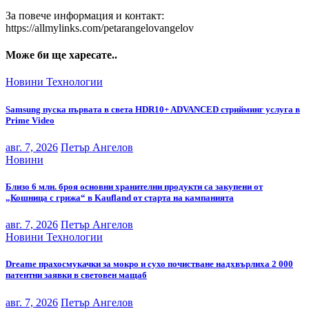
За повече информация и контакт:
https://allmylinks.com/petarangelovangelov
Може би ще харесате..
Новини
Технологии
Samsung пуска първата в света HDR10+ ADVANCED стрийминг услуга в
Prime Video
авг. 7, 2026
Петър Ангелов
Новини
Близо 6 млн. броя основни хранителни продукти са закупени от
„Кошница с грижа“ в Kaufland от старта на кампанията
авг. 7, 2026
Петър Ангелов
Новини
Технологии
Dreame прахосмукачки за мокро и сухо почистване надхвърлиха 2 000
патентни заявки в световен мащаб
авг. 7, 2026
Петър Ангелов