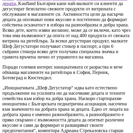
децата,
Kaufland България кани най-малките си клиенти да
дегустират безплатно свежите продукти от витрината с
обслужване в магазините си. Активността цели да насърчи
децата да опознават нови вкусове и постепенно да формират
собствена осъзнатост в избора на разнообразна и добра храна.
Всяко дете, което изяви желание, може да се включи, като чрез
това има възможност да опита от над 400 продукта от свежата
витрина на ритейлъра. За всеки дегустиран продукт, малките
Шеф Дегустатори получават стикер в паспорт, а при 6
събрани стикера всяко дете получава специална значка и
грамота връчена лично от управител на магазина.
Поради големия интерес инициативата се разраства и вече
обхваща магазините на ритейлъра в София, Перник,
Ботевград и Кюстендил.
„Инициативата „Шеф Дегустатор“ идва като естествено
продължение на усилията ни да насочваме децата и техните
семейства към избор на добра храна. Наскоро стартирахме
инициатива с Българската педиатрична асоциация, насочена
към значението на добрата храна за децата. Едно от лицата на
добрата храна е именно разнообразието, а разнообразието е
пряко свързано с възможността децата да опитват различни
вкусове и сами да формират и разширяват своите
предпочитания“, коментира Адриана Стрекаловска старши