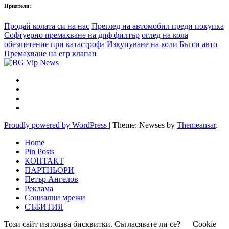
Приятели:
Продай колата си на нас
Преглед на автомобил преди покупка
Софтуерно премахване на дпф филтър
оглед на кола
обезщетение при катастрофа
Изкупуване на коли Бъгси авто
Премахване на егр клапан
Proudly powered by WordPress
|
Theme: Newses by
Themeansar
.
Home
Pin Posts
КОНТАКТ
ПАРТНЬОРИ
Петър Ангелов
Реклама
Социални мрежи
СЪБИТИЯ
Този сайт използва бисквитки. Съгласявате ли се?
Cookie