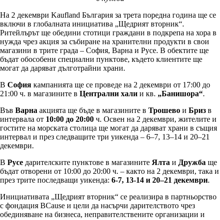
На 2 декември Kaufland България за трета поредна година ще се
включи в глобалната инициатива „Щедрият вторник“.
Ритейлърът ще обедини стотици граждани в подкрепа на хора в
нужда чрез акция за събиране на хранителни продукти в свои
магазини в трите града – София, Варна и Русе. В обектите ще
бъдат обособени специални пунктове, където клиентите ще
могат да даряват дълготрайни храни.
В
София
кампанията ще се проведе на 2 декември от 17:00 до
21:00 ч. в магазините в
Централни хали
и кв.
„Банишора“
.
Във
Варна
акцията ще бъде в магазините в
Трошево
и
Бриз
в
интервала от
10:00 до 20:00
ч. Освен на 2 декември, жителите и
гостите на морската столица ще могат да даряват храни в същия
интервал и през следващите три уикенда – 6–7, 13–14 и 20–21
декември.
В
Русе
дарителските пунктове в магазините
Ялта
и
Дружба
ще
бъдат отворени от 10:00 до 20:00 ч. – както на 2 декември, така и
през трите последващи уикенда:
6-7, 13-14 и 20–21 декември
.
Инициативата „Щедрият вторник“ се реализира в партньорство
с фондация BCause и цели да насърчи дарителството чрез
обединяване на бизнеса, неправителствените организации и