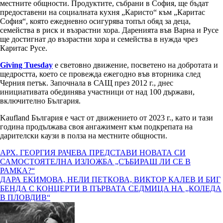
местните общности. Продуктите, събрани в София, ще бъдат
предоставени на социалната кухня „Каристо“ към „Каритас
София“, която ежедневно осигурява топъл обяд за деца,
семейства в риск и възрастни хора. Даренията във Варна и Русе
ще достигнат до възрастни хора и семейства в нужда чрез
Каритас Русе.
Giving Tuesday
е световно движение, посветено на добротата и
щедростта, което се провежда ежегодно във вторника след
Черния петък. Започнала в САЩ през 2012 г., днес
инициативата обединява участници от над 100 държави,
включително България.
Kaufland България е част от движението от 2023 г., като и тази
година продължава своя ангажимент към подкрепата на
дарителски каузи в полза на местните общности.
Навигация
АРХ. ГЕОРГИЯ РАЧЕВА ПРЕДСТАВИ НОВАТА СИ
САМОСТОЯТЕЛНА ИЗЛОЖБА „СЪБИРАШ ЛИ СЕ В
РАМКА?“
ДАРА ЕКИМОВА, НЕЛИ ПЕТКОВА, ВИКТОР КАЛЕВ И БИГ
БЕНДА С КОНЦЕРТИ В ПЪРВАТА СЕДМИЦА НА „КОЛЕДА
В ПЛОВДИВ“