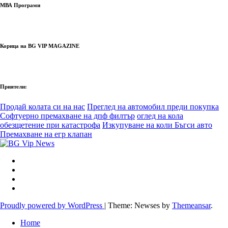
МВА Програми
Корица на BG VIP MAGAZINE
Приятели:
Продай колата си на нас
Преглед на автомобил преди покупка
Софтуерно премахване на дпф филтър
оглед на кола
обезщетение при катастрофа
Изкупуване на коли Бъгси авто
Премахване на егр клапан
Proudly powered by WordPress
|
Theme: Newses by
Themeansar
.
Home