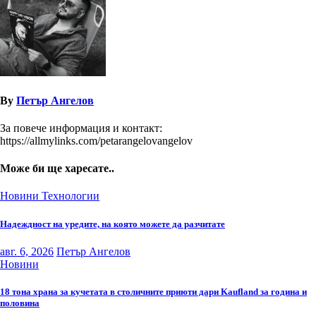
By
Петър Ангелов
За повече информация и контакт:
https://allmylinks.com/petarangelovangelov
Може би ще харесате..
Новини
Технологии
Надеждност на уредите, на която можете да разчитате
авг. 6, 2026
Петър Ангелов
Новини
18 тона храна за кучетата в столичните приюти дари Kaufland за година и
половина