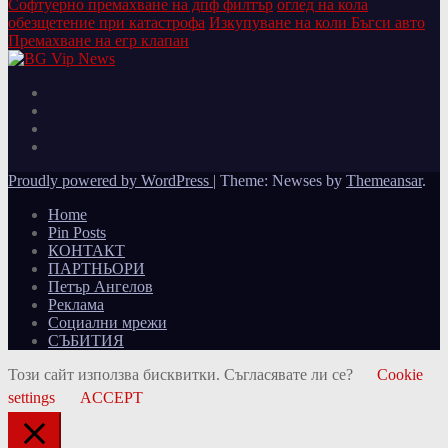
Софтуерно премахване на дпф филтър
оглед на кола
обезщетение при катастрофа
Изкупуване на коли Бъгси авто
Премахване на егр клапан
Proudly powered by WordPress
|
Theme: Newses by
Themeansar
.
Home
Pin Posts
КОНТАКТ
ПАРТНЬОРИ
Петър Ангелов
Реклама
Социални мрежи
СЪБИТИЯ
Този сайт използва бисквитки. Съгласявате ли се?
Cookie
settings
ACCEPT