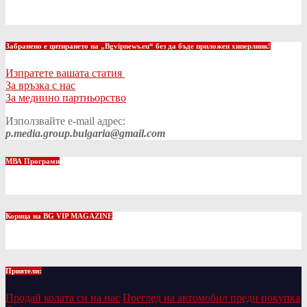
Забранено е цитирането на „Bgvipnews.eu“ без да бъде приложен хиперлинк!
Изпратете вашата статия
За връзка с нас
За медиино партньорство
Използвайте e-mail адрес:
p.media.group.bulgaria@gmail.com
МВА Програми
Корица на BG VIP MAGAZINE
Приятели:
Продай колата си на нас
Преглед на автомобил преди покупка