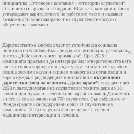
инициатива „Отговорна компания – отговорни служители“.
Отличието се връчва от фондация BCause за компании, които
утвърждават дарителството на работното място и създават
възможности за ангажираност на служителите в каузи с
обществена значимост.
Дарителството е ключова част от устойчивата социална
политика на Kaufland България, която ритейлърът развива под
мотото „Действията носят промяната“. През 2025 г.
компанията продължи да интегрира благотворителността като
част от своята корпоративна култура, а екипът ѝ се включи в
редица значими каузи и акции в подкрепа на организации и
хора в нужда. Сред водещите инициативи е
вътрешният
дарителски
фонд
на веригата
„Дари
здраве“
,
създаден през
2023 г. за подпомагане на служители и техните деца до 18
години при нужда от лечение или здравна помощ. До момента
в него са се включили над 700 служители. Със събраните от
Фонда средства са подкрепени общо 11 служители на
компанията. Те са получили финансиране за спешни
медицински интервенции и лечения.