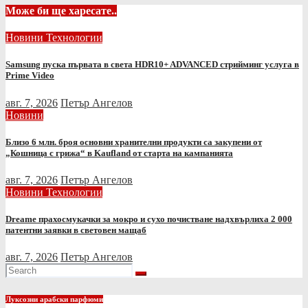
Може би ще харесате..
Новини
Технологии
Samsung пуска първата в света HDR10+ ADVANCED стрийминг услуга в
Prime Video
авг. 7, 2026
Петър Ангелов
Новини
Близо 6 млн. броя основни хранителни продукти са закупени от
„Кошница с грижа“ в Kaufland от старта на кампанията
авг. 7, 2026
Петър Ангелов
Новини
Технологии
Dreame прахосмукачки за мокро и сухо почистване надхвърлиха 2 000
патентни заявки в световен мащаб
авг. 7, 2026
Петър Ангелов
Луксозни арабски парфюми