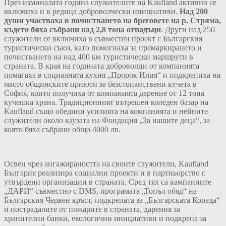
През изминалата година служителите на Kaufland активно се
включиха и в редица доброволчески инициативи.
Над 200
души участваха в почистването на бреговете на р. Стряма,
където бяха събрани над 2,8 тона отпадъци
. Други над 250
служители се включиха в съвместен проект с Българския
туристически съюз, като помогнаха за премаркирането и
почистването на над 400 км туристически маршрути в
страната. В края на годината доброволци от компанията
помагаха в социалната кухня „Пророк Илия“ и подкрепиха на
място общинските приюти за безстопанствени кучета в
София, които получиха от компанията дарение от 12 тона
кучешка храна. Традиционният вътрешен коледен базар на
Kaufland също обедини усилията на компанията и нейните
служители около каузата на Фондация „За нашите деца“, за
която бяха събрани общо 4000 лв.
Освен чрез ангажираността на своите служители, Kaufland
България реализира социални проекти и в партньорство с
утвърдени организации в страната. Сред тях са кампаниите
„ДАРИ“ съвместно с DMS, програмата „Топъл обяд“ на
Българския Червен кръст, подкрепата за „Българската Коледа“
и пострадалите от пожарите в страната, дарения за
хранителни банки, екологични инициативи и подкрепа за