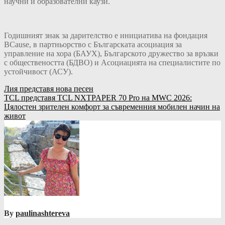
научни и образователни каузи.
Годишният знак за дарителство е инициатива на фондация
BCause, в партньорство с Българската асоциация за
управление на хора (БАУХ), Българското дружество за връзки
с обществеността (БДВО) и Асоциацията на специалистите по
устойчивост (АСУ).
Навигация
Лия представя нова песен
TCL представя TCL NXTPAPER 70 Pro на MWC 2026:
Цялостен зрителен комфорт за съвременния мобилен начин на
живот
By
paulinashtereva