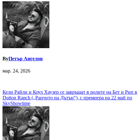
By
Петър Ангелов
мар. 24, 2026
Навигация
Кели Райли и Коул Хаузер се завръщат в ролите на Бет и Рип в
Dutton Ranch („Ранчото на Дътън“), с премиера на 22 май по
SkyShowtime