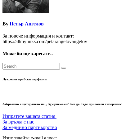
By
Петър Ангелов
За повече информация и контакт:
https://allmylinks.com/petarangelovangelov
Може би ще харесате..
Луксозни арабски парфюми
Забранено е цитирането на „Bgvipnews.eu“ без да бъде приложен хиперлинк!
Изпратете вашата статия
За връзка с нас
За медиино партньорство
Използвайте e-mail адрес: