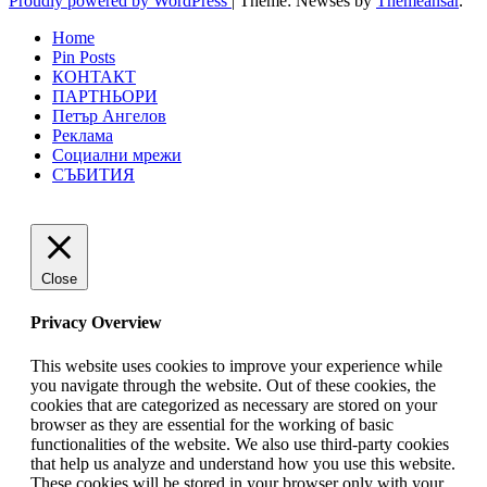
Proudly powered by WordPress
|
Theme: Newses by
Themeansar
.
Home
Pin Posts
КОНТАКТ
ПАРТНЬОРИ
Петър Ангелов
Реклама
Социални мрежи
СЪБИТИЯ
Close
Privacy Overview
This website uses cookies to improve your experience while
you navigate through the website. Out of these cookies, the
cookies that are categorized as necessary are stored on your
browser as they are essential for the working of basic
functionalities of the website. We also use third-party cookies
that help us analyze and understand how you use this website.
These cookies will be stored in your browser only with your