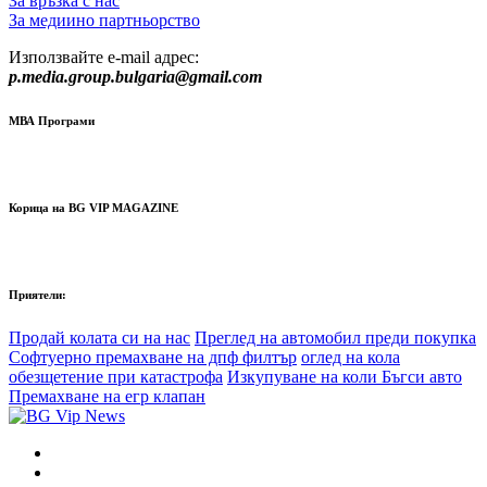
За връзка с нас
За медиино партньорство
Използвайте e-mail адрес:
p.media.group.bulgaria@gmail.com
МВА Програми
Корица на BG VIP MAGAZINE
Приятели:
Продай колата си на нас
Преглед на автомобил преди покупка
Софтуерно премахване на дпф филтър
оглед на кола
обезщетение при катастрофа
Изкупуване на коли Бъгси авто
Премахване на егр клапан