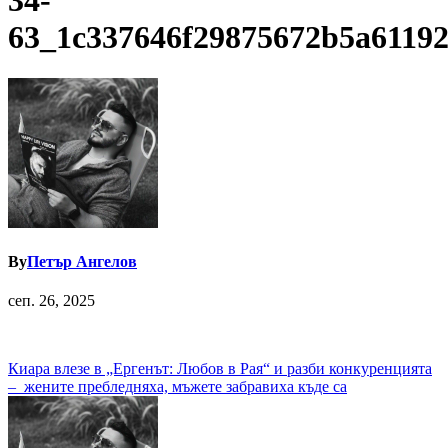
34-
63_1c337646f29875672b5a61192
By
Петър Ангелов
сеп. 26, 2025
Навигация
Киара влезе в „Ергенът: Любов в Рая“ и разби конкуренцията
– жените пребледняха, мъжете забравиха къде са