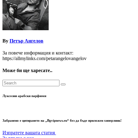
By
Петър Ангелов
За повече информация и контакт:
https://allmylinks.com/petarangelovangelov
Може би ще харесате..
Луксозни арабски парфюми
Забранено е цитирането на „Bgvipnews.eu“ без да бъде приложен хиперлинк!
Изпратете вашата статия