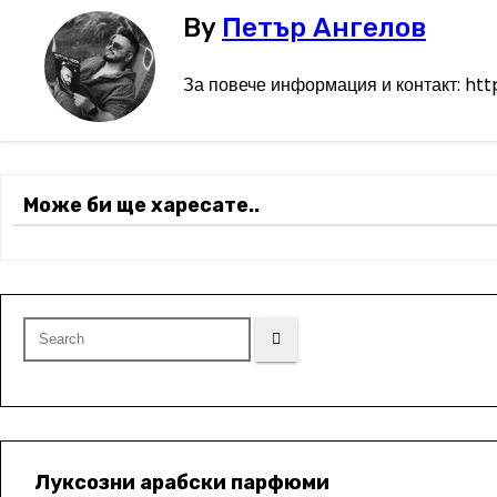
а
By
Петър Ангелов
в
За повече информация и контакт: ht
и
г
Може би ще харесате..
а
ц
и
я
Луксозни арабски парфюми