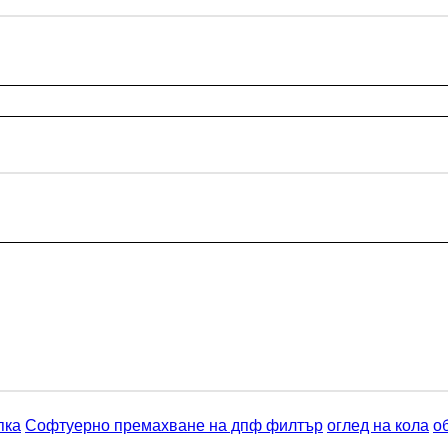
пка
Софтуерно премахване на дпф филтър
оглед на кола
о