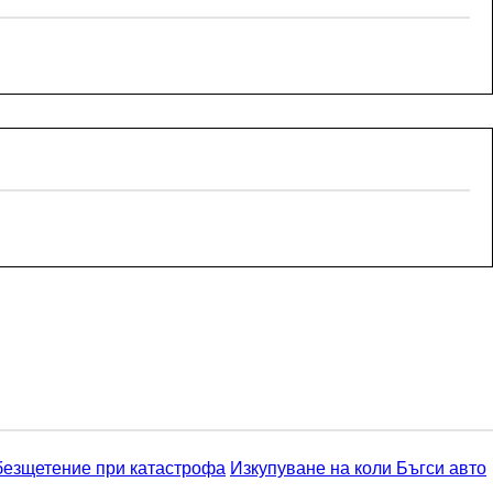
безщетение при катастрофа
Изкупуване на коли Бъгси авто