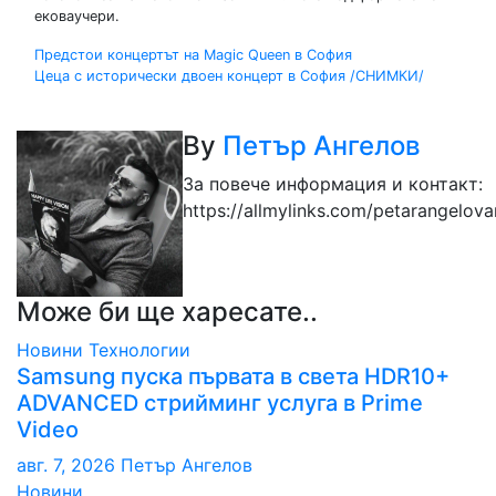
ековаучери.
Навигация
Предстои концертът на Magic Queen в София
Цеца с исторически двоен концерт в София /СНИМКИ/
By
Петър Ангелов
За повече информация и контакт:
https://allmylinks.com/petarangelov
Може би ще харесате..
Новини
Технологии
Samsung пуска първата в света HDR10+
ADVANCED стрийминг услуга в Prime
Video
авг. 7, 2026
Петър Ангелов
Новини