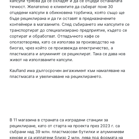
капсули трябва да се охладят и да се отцеди останалата
течност. Желателно е клиентите да съберат поне 30
отцедени капсули в обикновена торбичка, която също ще
бъде рециклирана и да ги оставят в предназначените
контейнери в магазините. След събирането им капсулите се
транспортират до специализирано предприятие, където се
сортират и обработват. Отпадъчното кафе се
оползотворява, като се използва за производство на
биогаз, чрез който се произвежда електричество, а
пластмасата и алуминият се рециклират. Така се дава нов
живот на използваните капсули.
Kaufland има дългосрочен ангажимент към намаляване на
пластмасата и увеличаване на рециклирането.
В 11 магазина в страната са изградени станции за
рециклиране, като от старта на проекта през 2023 г. са
събрани над 39 млн. пластмасови бутилки и алуминиеви
кенове и са изплатени близо 2 млн. лева под формата на