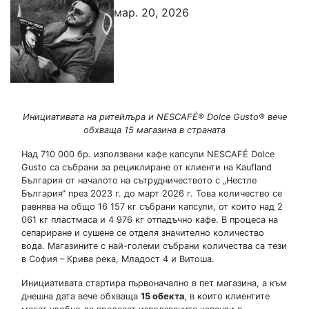
мар. 20, 2026
Инициативата на ритейлъра и NESCAFÉ® Dolce Gusto® вече
обхваща 15 магазина в страната
Над 710 000 бр. използвани кафе капсули NESCAFÉ Dolce
Gusto са събрани за рециклиране от клиенти на Kaufland
България от началото на сътрудничеството с „Нестле
България“ през 2023 г. до март 2026 г. Това количество се
равнява на общо 16 157 кг събрани капсули, от които над 2
061 кг пластмаса и 4 976 кг отпадъчно кафе. В процеса на
сепариране и сушене се отделя значително количество
вода. Магазините с най-големи събрани количества са тези
в София – Крива река, Младост 4 и Витоша.
Инициативата стартира първоначално в пет магазина, а към
днешна дата вече обхваща
15 обекта
, в които клиентите