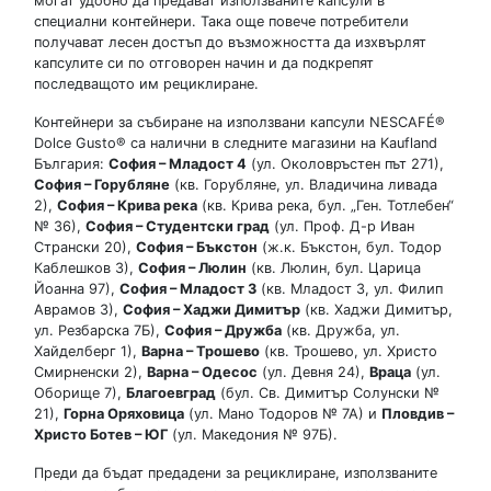
могат удобно да предават използваните капсули в
специални контейнери. Така още повече потребители
получават лесен достъп до възможността да изхвърлят
капсулите си по отговорен начин и да подкрепят
последващото им рециклиране.
Контейнери за събиране на използвани капсули NESCAFÉ®
Dolce Gusto® са налични в следните магазини на Kaufland
България:
София – Младост 4
(ул. Околовръстен път 271),
София – Горубляне
(кв. Горубляне, ул. Владичина ливада
2),
София – Крива река
(кв. Крива река, бул. „Ген. Тотлебен“
№ 36),
София – Студентски град
(ул. Проф. Д-р Иван
Странски 20),
София – Бъкстон
(ж.к. Бъкстон, бул. Тодор
Каблешков 3),
София – Люлин
(кв. Люлин, бул. Царица
Йоанна 97),
София – Младост 3
(кв. Младост 3, ул. Филип
Аврамов 3),
София – Хаджи Димитър
(кв. Хаджи Димитър,
ул. Резбарска 7Б),
София – Дружба
(кв. Дружба, ул.
Хайделберг 1),
Варна – Трошево
(кв. Трошево, ул. Христо
Смирненски 2),
Варна – Одесос
(ул. Девня 24),
Враца
(ул.
Оборище 7),
Благоевград
(бул. Св. Димитър Солунски №
21),
Горна Оряховица
(ул. Мано Тодоров № 7А) и
Пловдив –
Христо Ботев – ЮГ
(ул. Македония № 97Б).
Преди да бъдат предадени за рециклиране, използваните