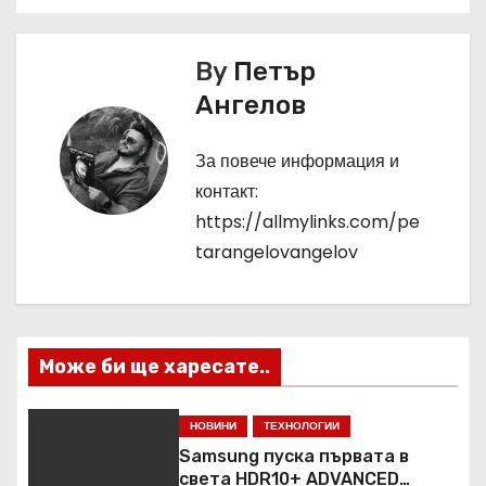
и
г
By
Петър
Ангелов
а
ц
За повече информация и
контакт:
и
https://allmylinks.com/pe
я
tarangelovangelov
Може би ще харесате..
НОВИНИ
ТЕХНОЛОГИИ
Samsung пуска първата в
света HDR10+ ADVANCED