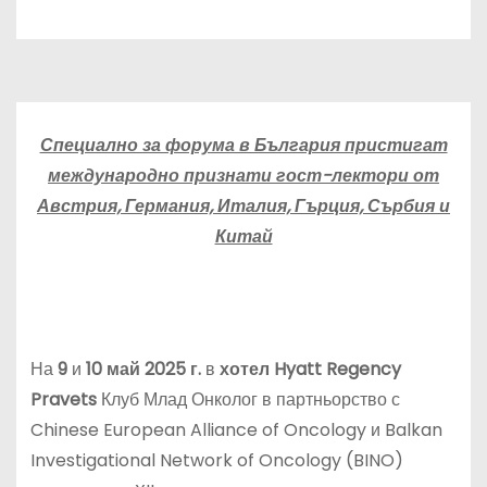
Специално за форума в България пристигат
международно признати гост-лектори от
Австрия, Германия, Италия, Гърция, Сърбия и
Китай
На
9
и
10 май 2025 г.
в
хотел Hyatt Regency
Pravet
s
Клуб Млад Онколог в партньорство с
Chinese European Alliance of Oncology и Balkan
Investigational Network of Oncology (BINO)