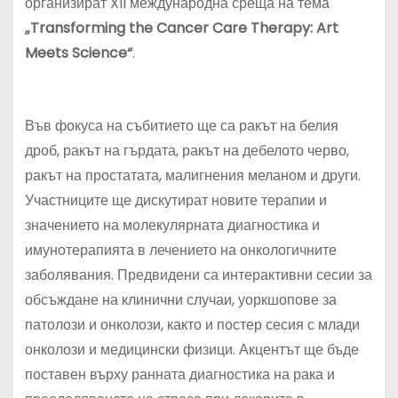
организират XII международна среща на тема
„Transforming the Cancer Care Therapy: Art
Meets Science“
.
Във фокуса на събитието ще са ракът на белия
дроб, ракът на гърдата, ракът на дебелото черво,
ракът на простатата, малигнения меланом и други.
Участниците ще дискутират новите терапии и
значението на молекулярната диагностика и
имунотерапията в лечението на онкологичните
заболявания. Предвидени са интерактивни сесии за
обсъждане на клинични случаи, уоркшопове за
патолози и онколози, както и постер сесия с млади
онколози и медицински физици. Акцентът ще бъде
поставен върху ранната диагностика на рака и