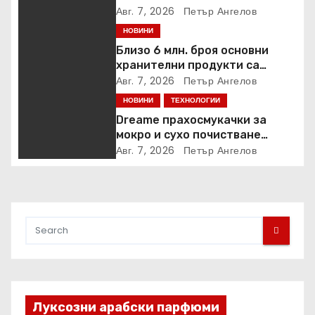
стрийминг услуга в Prime
Авг. 7, 2026
Петър Ангелов
Video
НОВИНИ
Близо 6 млн. броя основни
хранителни продукти са
закупени от „Кошница с
Авг. 7, 2026
Петър Ангелов
грижа“ в Kaufland от старта на
НОВИНИ
ТЕХНОЛОГИИ
кампанията
Dreame прахосмукачки за
мокро и сухо почистване
надхвърлиха 2 000 патентни
Авг. 7, 2026
Петър Ангелов
заявки в световен мащаб
Луксозни арабски парфюми