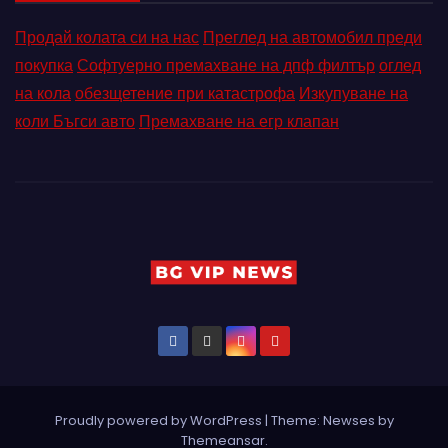
Продай колата си на нас
Преглед на автомобил преди
покупка
Софтуерно премахване на дпф филтър
оглед
на кола
обезщетение при катастрофа
Изкупуване на
коли Бъгси авто
Премахване на егр клапан
Proudly powered by WordPress
|
Theme: Newses by
Themeansar
.