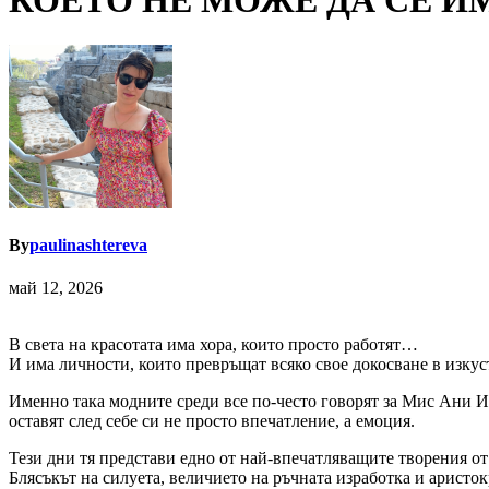
КОЕТО НЕ МОЖЕ ДА СЕ И
By
paulinashtereva
май 12, 2026
В света на красотата има хора, които просто работят…
И има личности, които превръщат всяко свое докосване в изкус
Именно така модните среди все по-често говорят за Мис Ани И
оставят след себе си не просто впечатление, а емоция.
Тези дни тя представи едно от най-впечатляващите творения от
Блясъкът на силуета, величието на ръчната изработка и арист