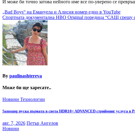
И може би точно затова нейното име все по-уверено се превръщ
Навигация
„Bad Boys“ на Емануела и Алисия номер едно в YouTube
Спортната документална HBO Original поредица “САЩ срещу с
By
paulinashtereva
Може би ще харесате..
Новини
Технологии
Samsung пуска първата в света HDR10+ ADVANCED стрийминг услуга в P
авг. 7, 2026
Петър Ангелов
Новини