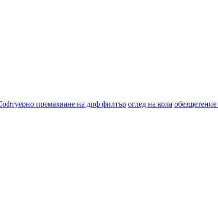
Софтуерно премахване на дпф филтър
оглед на кола
обезщетение