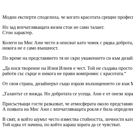
Модни експерти споделиха, че когато красотата срещне професи
Но зад впечатляващата визия стои не само талант.
Стои характер.
Колеги на Мис Ани често я описват като човек с рядка доброта,
никога не е само външност.
По време на представянето тя не скри уважението си към диза
„Да нося творение на Илия Илиев е чест. Той не създава просто
работи със сърце и никога не прави компромис с красотата.“
От своя страна, дизайнерът също изрази възхищението си към
„Талантът се вижда. Но добротата се усеща. Ани е от онези хора
Присъстващи гости разказват, че атмосферата около представян
А появата на Мис Ани с впечатляващата рокля е била определен
В свят, в който шумът често измества стойността, личности ка
Той идва от начина, по който караш хората да се чувстват.