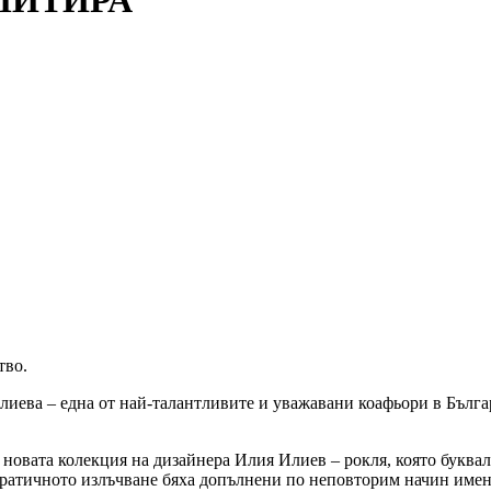
МИТИРА
тво.
лиева – една от най-талантливите и уважавани коафьори в Бълга
 новата колекция на дизайнера Илия Илиев – рокля, която буква
ократичното излъчване бяха допълнени по неповторим начин име