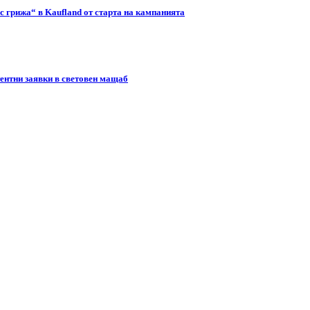
с грижа“ в Kaufland от старта на кампанията
тентни заявки в световен мащаб