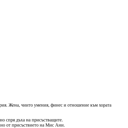
рия. Жена, чиито умения, финес и отношение към хората
лно спря дъха на присъстващите.
нно от присъствието на Мис Ани.