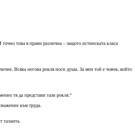
И точно това я прави различна – защото истинската класа
личие. Всяка негова рокля носи душа. За мен той е човек, който
менно тя да представи тази рокля.“
уважение към труда.
т таланта.