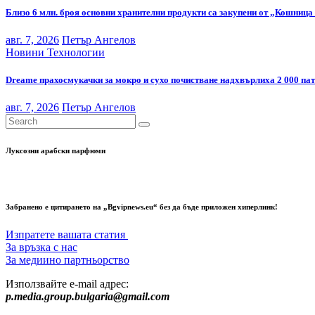
Близо 6 млн. броя основни хранителни продукти са закупени от „Кошница 
авг. 7, 2026
Петър Ангелов
Новини
Технологии
Dreame прахосмукачки за мокро и сухо почистване надхвърлиха 2 000 па
авг. 7, 2026
Петър Ангелов
Луксозни арабски парфюми
Забранено е цитирането на „Bgvipnews.eu“ без да бъде приложен хиперлинк!
Изпратете вашата статия
За връзка с нас
За медиино партньорство
Използвайте e-mail адрес:
p.media.group.bulgaria@gmail.com