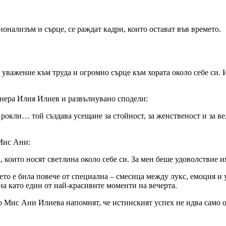
онализъм и сърце, се раждат кадри, които остават във времето.
 уважение към труда и огромно сърце към хората около себе си. 
йнера Илия Илиев и развълнувано сподели:
 рокли… той създава усещане за стойност, за женственост и за ве
 Мис Ани:
, които носят светлина около себе си. За мен беше удоволствие и
ето е била повече от специална – смесица между лукс, емоция и 
а като един от най-красивите моменти на вечерта.
то Мис Ани Илиева напомнят, че истинският успех не идва само о