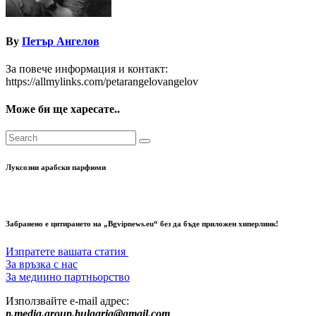
By
Петър Ангелов
За повече информация и контакт:
https://allmylinks.com/petarangelovangelov
Може би ще харесате..
Луксозни арабски парфюми
Забранено е цитирането на „Bgvipnews.eu“ без да бъде приложен хиперлинк!
Изпратете вашата статия
За връзка с нас
За медиино партньорство
Използвайте e-mail адрес:
p.media.group.bulgaria@gmail.com