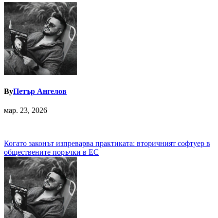
By
Петър Ангелов
мар. 23, 2026
Навигация
Когато законът изпреварва практиката: вторичният софтуер в
обществените поръчки в ЕС