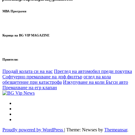
МВА Програми
Корица на BG VIP MAGAZINE
Приятели:
Продай колата си на нас
Преглед на автомобил преди покупка
Софтуерно премахване на дпф филтър
оглед на кола
обезщетение при катастрофа
Изкупуване на коли Бъгси авто
Премахване на егр клапан
Proudly powered by WordPress
|
Theme: Newses by
Themeansar
.