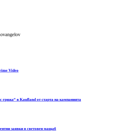
lovangelov
rime Video
с грижа“ в Kaufland от старта на кампанията
тентни заявки в световен мащаб