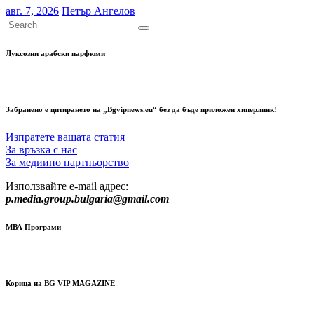
авг. 7, 2026
Петър Ангелов
Луксозни арабски парфюми
Забранено е цитирането на „Bgvipnews.eu“ без да бъде приложен хиперлинк!
Изпратете вашата статия
За връзка с нас
За медиино партньорство
Използвайте e-mail адрес:
p.media.group.bulgaria@gmail.com
МВА Програми
Корица на BG VIP MAGAZINE