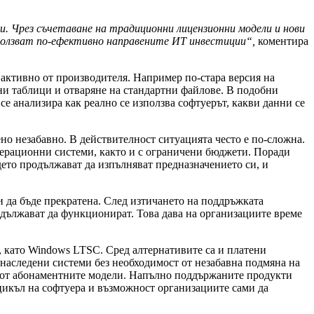
 Чрез съчетаване на традиционни лицензионни модели и нови
ползват по-ефективно направените ИТ инвестиции“,
коментира
а активно от производителя. Например по-стара версия на
нни таблици и отваряне на стандартни файлове. В подобни
 анализира как реално се използва софтуерът, какви данни се
но незабавно. В действителност ситуацията често е по-сложна.
перационни системи, както и с ограничени бюджети. Поради
дето продължават да изпълняват предназначението си, и
и да бъде прекратена. След изтичането на поддръжката
дължават да функционират. Това дава на организациите време
, като Windows LTSC. Сред алтернативите са и платени
 наследени системи без необходимост от незабавна подмяна на
ни от абонаментните модели. Напълно поддържаните продукти
цикъл на софтуера и възможност организациите сами да