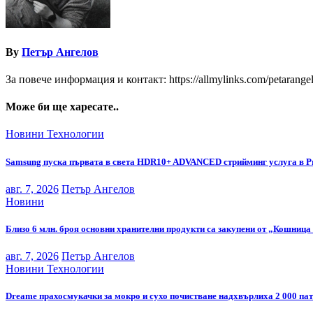
By
Петър Ангелов
За повече информация и контакт: https://allmylinks.com/petarange
Може би ще харесате..
Новини
Технологии
Samsung пуска първата в света HDR10+ ADVANCED стрийминг услуга в P
авг. 7, 2026
Петър Ангелов
Новини
Близо 6 млн. броя основни хранителни продукти са закупени от „Кошница 
авг. 7, 2026
Петър Ангелов
Новини
Технологии
Dreame прахосмукачки за мокро и сухо почистване надхвърлиха 2 000 па