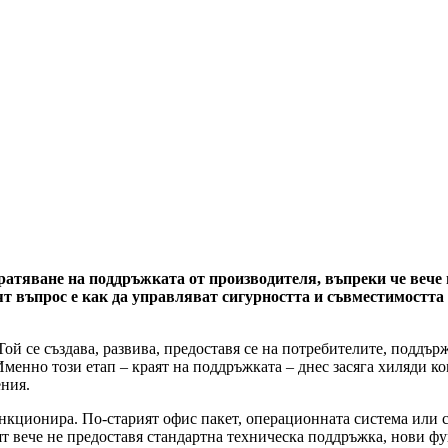
ратяване на поддръжката от производителя, въпреки че вече
т въпрос е как да управляват сигурността и съвместимостта
ой се създава, развива, предоставя се на потребителите, поддър
 Именно този етап – краят на поддръжката – днес засяга хиляди
ния.
функционира. По-старият офис пакет, операционната система или
лят вече не предоставя стандартна техническа поддръжка, нови 