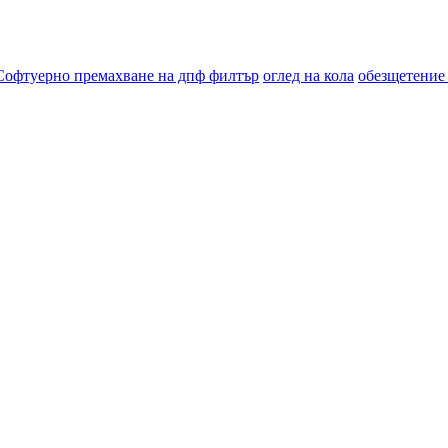
Софтуерно премахване на дпф филтър
оглед на кола
обезщетение