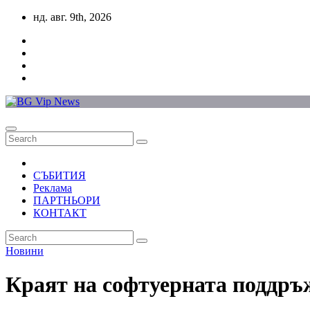
Skip
нд. авг. 9th, 2026
to
content
СЪБИТИЯ
Реклама
ПАРТНЬОРИ
КОНТАКТ
Новини
Краят на софтуерната поддръж