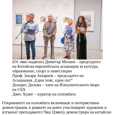
(От ляво надясно) Димитър Москов – председател
на Китайско-европейската асоциация за култура,
образование, спорт и инвестиции
Проф. Захари Захариев – председател на
Асоциация „Един пояс, един път“
Долорес Дилова – член на Изпълнителното бюро
на СБХ
Джес Хуанг – куратор на изложбата
Откриването на изложбата включваше и интерактивна
демонстрация, в рамките на която участващият художник и
изтъкнат преподавател Чжу Цзянпу демонстрира на китайски