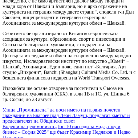
наследство, е не само артистичен диалог между творци и
млади хора от Шанхай и България, но и ярко отражение на
културната интеграция между двете страни“, сподели г-н Дън
Сяосиен, вицепрезидент и генерален секретар на
Асоциацията за международен културен обмен – Шанхай.
Събитието бе организирано от Китайско-европейската
асоциация за култура, образование, спорт и инвестиции и
Съюза на българските художници, с подкрепата на
Асоциацията за международен културен обмен – Шанхай,
Център за изследване и обмен на съвременно международно
изкуство, Изследователски институт по изкуство „Юмей“ –
Шанхай, Асоциация „Един пояс, един път“-България, Арт
студио „Вихрони“, Banzhi (Shanghai) Cultural Media Co. Ltd. и с
безценната финансова подкрепа на World Transport Overseas.
Изложбата ще остане отворена за посетители в Съюза на
българските художници (СБХ), в зали 1В и 1С, ул. Шипка 6,
гр. София, до 23 август.
Навигация
Улица „Промишлена“ да носи името на първия почетен
гражданин на Благоевград Леон Ламуш, предлагат кметът и
председателят на Общински съвет
Водещи на церемонията „Топ 10 награди за мода, шоу и
бизнес – София 2025“ ще бъдат Красимир Недялков и Недко
Пазвантов