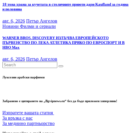
18 тона храна за кучетата в столичните приюти дари Kaufland за година
и половина
авг. 6, 2026
Петър Ангелов
Новини
Филми и сериали
WARNER BROS. DISCOVERY ИЗЛЪЧВА ЕВРОПЕЙСКОТО
ПЪРВЕНСТВО ПО ЛЕКА АТЛЕТИКА ПРЯКО ПО ЕВРОСПОРТ И В
НВО Мах
авг. 6, 2026
Петър Ангелов
Луксозни арабски парфюми
Забранено е цитирането на „Bgvipnews.eu“ без да бъде приложен хиперлинк!
Изпратете вашата статия
За връзка с нас
За медиино партньорство