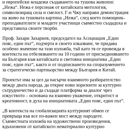
и европейски младежи създаването на тушова живопис
„Нежа“. Нежа е персонаж от китайската митология,
символизиращ сила и смелост. Г-н Чжу направи демонстрация
на живо на тушовата картина „Нежа“, след което помощник-
преподавателите и младите участници съвместно създадоха и
представиха своите творби.
Проф. Захари Захариев, председател на Асоциация „Един
пояс, един път“, подчерта в своето изказване, че придава
особено значение на тази изложба, тъй като тя се провежда в
контекста на отбелязването на 10 години от присъединяването
на България към китайската и световна инициатива „Един
пояс, един път“, както и от подписването на споразумението
за стратегическо партньорство между България и Китай.
Проектът има за цел да насърчи взаимното разбирателство
между двата народа, да открие нови хоризонти за културно
сътрудничество и да създаде платформа за диалог чрез
изкуството – основана на взаимно уважение, откритост и
креативност, в духа на инициативата „Един пояс, един път“.
„В контекста на глобализацията културният обмен се
превръща във все по-важен мост между народите.
Съвместната изложба на художествени произведения,
вдъхновени от китайското нематериално културно