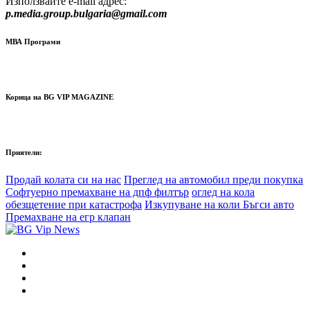
Използвайте e-mail адрес:
p.media.group.bulgaria@gmail.com
МВА Програми
Корица на BG VIP MAGAZINE
Приятели:
Продай колата си на нас
Преглед на автомобил преди покупка
Софтуерно премахване на дпф филтър
оглед на кола
обезщетение при катастрофа
Изкупуване на коли Бъгси авто
Премахване на егр клапан