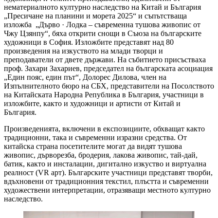
нематериалното културно наследство на Китай и България
„Пресичане на планини и мopeта 2025“ и съпътстваща
изложба „Дърво · Лодка – съвременна тушова живопис от
Чжу Цзянпу“, бяха открити снощи в Съюза на българските
художници в София. Изложбите представят над 80
произведения на изкуството на млади творци и
преподаватели от двете държави. На събитието присъстваха
проф. Захари Захариев, председател на българската асоциация
„Един пояс, един път“, Долорес Дилова, член на
Изпълнителното бюро на СБХ, представители на Посолството
на Китайската Народна Република в България, участници в
изложбите, както и художници и артисти от Китай и
България.
Произведенията, включени в експозициите, обхващат както
традиционни, така и съвременни изразни средства. От
китайска страна посетителите могат да видят тушова
живопис, дърворезба, бродерия, лакова живопис, тай-дай,
батик, както и инсталации, дигитално изкуство и виртуална
реалност (VR арт). Българските участници представят творби,
вдъхновени от традиционния текстил, плъстта и съвременни
художествени интерпретации, отразяващи местното културно
наследство.