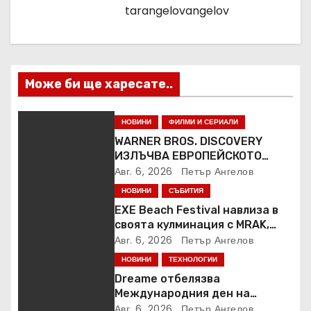
и
tarangelovangelov
я
Може би ще харесате..
НОВИНИ
ФИЛМИ И СЕРИАЛИ
WARNER BROS. DISCOVERY
ИЗЛЪЧВА ЕВРОПЕЙСКОТО
ПЪРВЕНСТВО ПО ЛЕКА
Авг. 6, 2026
Петър Ангелов
АТЛЕТИКА ПРЯКО ПО
НОВИНИ
СЪБИТИЯ
ЕВРОСПОРТ И В НВО Мах
EXE Beach Festival навлиза в
своята кулминация с MRAK,
Peggy Gou и Jamie Jones
Авг. 6, 2026
Петър Ангелов
НОВИНИ
ТЕХНОЛОГИИ
Dreame отбелязва
Международния ден на
котката със специални
Авг. 6, 2026
Петър Ангелов