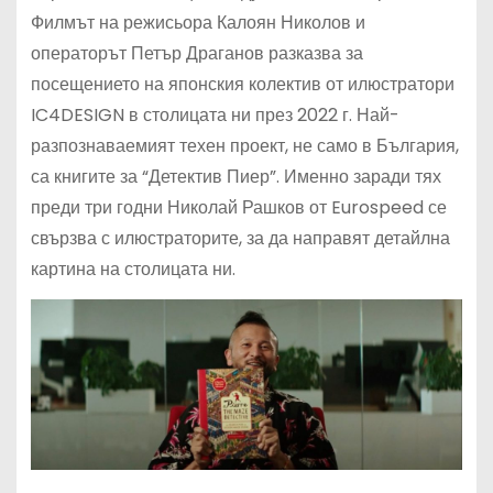
Филмът на режисьора Калоян Николов и
операторът Петър Драганов разказва за
посещението на японския колектив от илюстратори
IC4DESIGN в столицата ни през 2022 г. Най-
разпознаваемият техен проект, не само в България,
са книгите за “Детектив Пиер”. Именно заради тях
преди три годни Николай Рашков от Eurospeed се
свързва с илюстраторите, за да направят детайлна
картина на столицата ни.