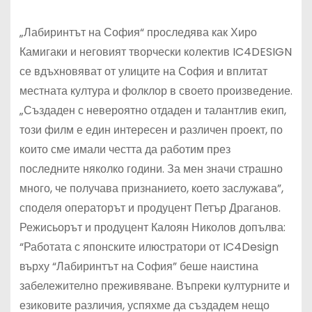
„Лабиринтът на София“ проследява как Хиро
Камигаки и неговият творчески колектив IC4DESIGN
се вдъхновяват от улиците на София и вплитат
местната култура и фолклор в своето произведение.
„Създаден с невероятно отдаден и талантлив екип,
този филм е един интересен и различен проект, по
които сме имали честта да работим през
последните няколко години. За мен значи страшно
много, че получава признанието, което заслужава”,
споделя операторът и продуцент Петър Драганов.
Режисьорът и продуцент Калоян Николов допълва:
“Работата с японските илюстратори от IC4Design
върху “Лабиринтът на София” беше наистина
забележително преживяване. Въпреки културните и
езиковите различия, успяхме да създадем нещо