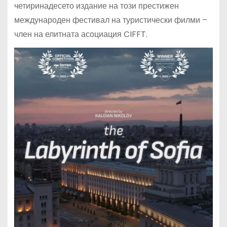
четиринадесето издание на този престижен
международен фестивал на туристически филми –
член на елитната асоциация CIFFT.