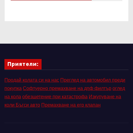
Приятели:
Продай колата си на нас
Преглед на автомобил преди
покупка
Софтуерно премахване на дпф филтър
оглед
на кола
обезщетение при катастрофа
Изкупуване на
коли Бъгси авто
Премахване на егр клапан