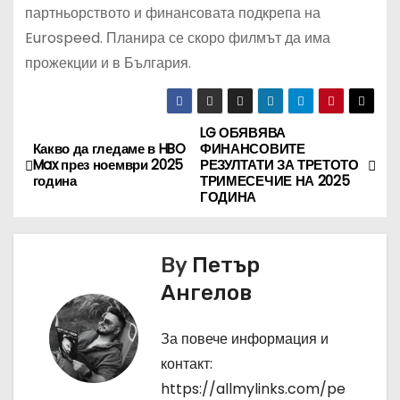
партньорството и финансовата подкрепа на
Eurospeed. Планира се скоро филмът да има
прожекции и в България.
LG ОБЯВЯВА
Н
Какво да гледаме в HBO
ФИНАНСОВИТЕ
Max през ноември 2025
РЕЗУЛТАТИ ЗА ТРЕТОТО
а
година
ТРИМЕСЕЧИЕ НА 2025
ГОДИНА
в
и
By
Петър
г
Ангелов
а
За повече информация и
ц
контакт:
https://allmylinks.com/pe