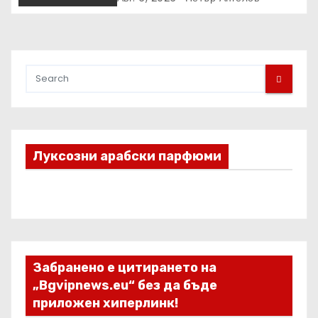
предложения за по-чист
въздух в домовете с любимци
Луксозни арабски парфюми
Забранено е цитирането на
„Bgvipnews.eu“ без да бъде
приложен хиперлинк!