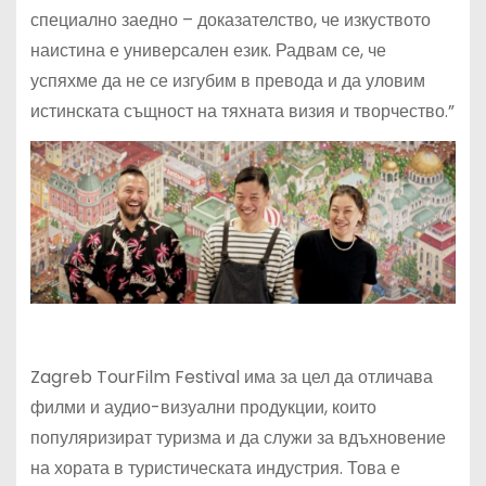
специално заедно – доказателство, че изкуството
наистина е универсален език. Радвам се, че
успяхме да не се изгубим в превода и да уловим
истинската същност на тяхната визия и творчество.”
Zagreb TourFilm Festival има за цел да отличава
филми и аудио-визуални продукции, които
популяризират туризма и да служи за вдъхновение
на хората в туристическата индустрия. Това е