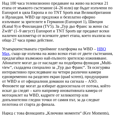
Над 100 часа телевизионно предаване на живо на всички 21
етапа от мъжкото състезание (4–26 юли) ще бъдат излъчени по
Eurosport в цяла Европа и по TNT Sports във Великобритания
и Ирландия. WBD ще предложи и безплатно ефирно
излъчване за зрителите в Германия (Eurosport 1), Швеция
(Kanal 9) и Финландия (TV5). За „Тур дьо Франс за жени със
Zwift“ (1–9 август) Eurosport и TNT Sports ще предават всеки
наличен километър от всичките девет етапа, което възлиза на
общо 27 часа пряко действие.
Усъвършенстваната стрийминг платформа на WBD –
HBO
Max
, също ще излъчва на живо всеки етап от двете състезания,
предлагайки възможно най-пълното зрителско изживяване.
Абонатите могат да се насладят на подобрена функция „Multi-
view“, създадена специално за „Тур дьо Франс“. Тя осигурява
интерактивно проследяване на четири различни камери
едновременно на разделен екран (quad screen), продуцирани
от WBD и от официалния домакин на сигнала – ASO.
Феновете ще могат да избират аудиосигнала от потока, който
искат да следят – като например иновативната камера от
мотоциклет на WBD, кадрите от хеликоптер или
допълнителни гледни точки от самия път, за да следват
пелотона от старта до финала.
Наред с това функцията „Ключови моменти“ (Key Moments),