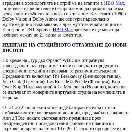
вградена в хронологията на стрийма на етапите в
HBO Max
,
позволява на любителите безпроблемно да преминават към
решаващите събития във всяко състезание. Качеството 1080p
Dolby Vision и Dolby Atmos ще осигури първокласно
мултимедийно изживяване, а чрез мултиезичната опция на
Eurosport и TNT Sports в
HBO Max
зрителите ще могат да
избират между до 21 езика за коментар.
ИЗДИГАНЕ НА СТУДИЙНОТО ОТРАЗЯВАНЕ ДО НОВИ
ВИСОТИ
По време на „Тур дьо Франс“ WBD ще отпразнува
колоездачната култура и местните герои, като продуцира
специфични студийни програми за различните държави.
Предаванията включват The Breakaway (Великобритания),
Velo Club (Германия), Les Rois de la Pédale (Франция), Kop
Over Kop (Нидерландия) и La Montonera (Испания), които ще
се излъчват от модерните виртуални студиа на компанията в
Европа.
От 21 до 25 юли екипът ще бъде базиран на една от най-
емблематичните колоездачни локации, предавайки на живо от
Алп д’Юез, докато състезанието преминава през
безпрецедентни последователни финали на планински
върхове по време на етапи 19 и 20. След като преодолее едно