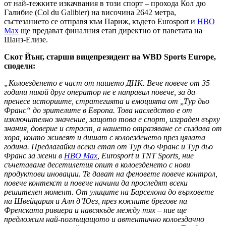
от най-тежките изкачвания в този спорт – прохода Кол дю
Галибие (Col du Galibier) на височина 2642 метра,
състезанието се отправя към Париж, където Eurosport и
HBO
Maх
ще предават финалния етап директно от паветата на
Шанз-Елизе.
Скот Йънг, старши вицепрезидент на WBD Sports Europe,
сподели:
„Колоезденето е част от нашето ДНК. Вече повече от 35
години никой друг оператор не е направил повече, за да
пренесе историите, стратегията и емоцията от „Тур дьо
Франс“ до зрителите в Европа. Това наследство е от
изключително значение, защото това е спорт, изграден върху
знания, доверие и страст, а нашето отразяване се създава от
хора, които живеят и дишат с колоезденето през цялата
година. Предлагайки всеки етап от Тур дьо Франс и Тур дьо
Франс за жени в
HBO Max
, Eurosport и TNT Sports, ние
съчетаваме десетилетия опит в колоезденето с нови
продуктови иновации. Те дават на феновете повече контрол,
повече контекст и повече начини да проследят всеки
решителен момент. От улиците на Барселона до върховете
на Швейцария и Алп д’Юез, през южните брегове на
Френската ривиера и навсякъде между тях – ние ще
предложим най-поглъщащото и автентично колоездачно