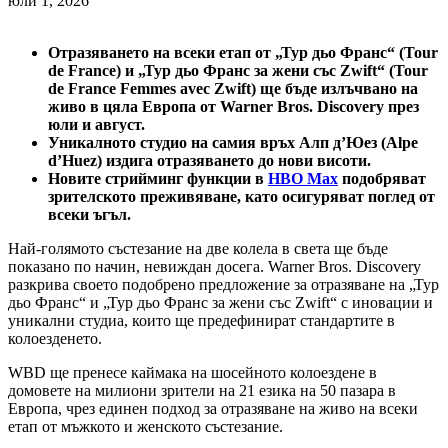
юли 1, 2026
Отразяването на всеки етап от „Тур дьо Франс“ (Tour
de France) и „Тур дьо Франс за жени със Zwift“ (Tour
de France Femmes avec Zwift) ще бъде излъчвано на
живо в цяла Европа от Warner Bros. Discovery през
юли и август.
Уникалното студио на самия връх Алп д’Юез (Alpe
d’Huez) издига отразяването до нови висоти.
Новите стрийминг функции в
HBO Max
подобряват
зрителското преживяване, като осигуряват поглед от
всеки ъгъл.
Най-голямото състезание на две колела в света ще бъде
показано по начин, невиждан досега. Warner Bros. Discovery
разкрива своето подобрено предложение за отразяване на „Тур
дьо Франс“ и „Тур дьо Франс за жени със Zwift“ с иновации и
уникални студиа, които ще предефинират стандартите в
колоезденето.
WBD ще пренесе каймака на шосейното колоездене в
домовете на милиони зрители на 21 езика на 50 пазара в
Европа, чрез единен подход за отразяване на живо на всеки
етап от мъжкото и женското състезание.