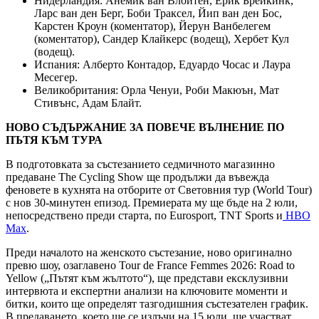
Нидерландия: Анемик ван Влойтен, Ерик Брейкинк,
Ларс ван ден Берг, Боби Траксел, Йип ван ден Бос,
Карстен Кроун (коментатор), Йерун Ванбелегем
(коментатор), Сандер Клайкерс (водещ), Хербет Кул
(водещ).
Испания: Алберто Контадор, Едуардо Чосас и Лаура
Месегер.
Великобритания: Орла Ченуи, Роби Макюън, Мат
Стивънс, Адам Блайт.
НОВО СЪДЪРЖАНИЕ ЗА ПОВЕЧЕ ВЪЛНЕНИЕ ПО
ПЪТЯ КЪМ ТУРА
В подготовката за състезанието седмичното магазинно
предаване The Cycling Show ще продължи да въвежда
феновете в кухнята на отборите от Световния тур (World Tour)
с нов 30-минутен епизод. Премиерата му ще бъде на 2 юли,
непосредствено преди старта, по Eurosport, TNT Sports и
HBO
Max
.
Преди началото на женското състезание, ново оригинално
превю шоу, озаглавено Tour de France Femmes 2026: Road to
Yellow („Пътят към жълтото“), ще представи ексклузивни
интервюта и експертни анализи на ключовите моменти и
битки, които ще определят тазгодишния състезателен график.
В предаването, което ще се излъчи на 15 юли, ще участват