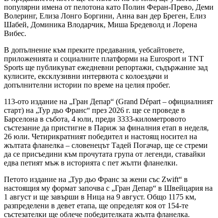
популярни имена от пелотона като Полин Феран-Прево, Деми
Волеринг, Елиза Лонго Боргини, Анна ван дер Бреген, Елиз
Шабей, Доминика Влодарчик, Миша Бредеволд и Лорена
Вибес.
В допълнение към преките предавания, уебсайтовете,
приложенията и социалните платформи на Eurosport и TNT
Sports ще публикуват ежедневни репортажи, съдържание зад
кулисите, ексклузивни интервюта с колоездачи и
допълнителни истории по време на целия пробег.
113-ото издание на „Гран Депар“ (Grand Départ – официалният
старт) на „Тур дьо Франс“ през 2026 г. ще се проведе в
Барселона в събота, 4 юли, преди 3333-километровото
състезание да пристигне в Париж за финалния етап в неделя,
26 юли. Четирикратният победител и настоящ носител на
жълтата фланелка – словенецът Тадей Погачар, ще се стреми
да се присъедини към прочутата група от легенди, ставайки
едва петият мъж в историята с пет жълти фланелки.
Петото издание на „Тур дьо Франс за жени със Zwift“ в
настоящия му формат започва с „Гран Депар“ в Швейцария на
1 август и ще завърши в Ница на 9 август. Общо 1175 км,
разпределени в девет етапа, ще определят коя от 154-те
състезателки ще облече победителката жълта фланелка.