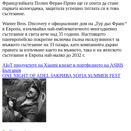
Французойката Полин Феран-Прево ще се опита да стане
първата колоездачка, защитила успешно титлата си в това
състезание.
Warner Bros. Discovery е официалният дом на „Тур дьо Франс“
в Европа, излъчвайки най-емблематичното многодневно
състезание в света вече над 35 години. Настоящото
паневропейско покритие включва пълна ексклузивност за
мъжкото състезание на 33 пазара, като компанията държи
правата за излъчване както на мъжкото, такa и на женското
състезание в Европа най-малко до 2032 г.
Навигация
AIoT продуктите на Xiaomi влизат в портфолиото на ASBIS
България
ONE NIGHT OF ADEL ЗАКРИВА SOFIA SUMMER FEST