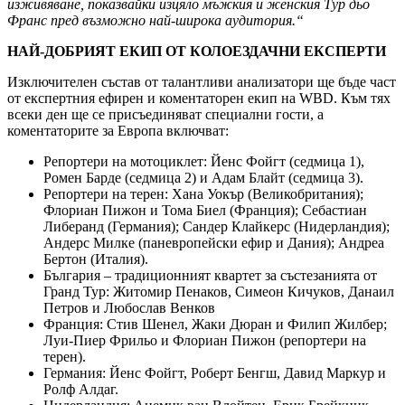
изживяване, показвайки изцяло мъжкия и женския Тур дьо
Франс пред възможно най-широка аудитория.“
НАЙ-ДОБРИЯТ ЕКИП ОТ КОЛОЕЗДАЧНИ ЕКСПЕРТИ
Изключителен състав от талантливи анализатори ще бъде част
от експертния ефирен и коментаторен екип на WBD. Към тях
всеки ден ще се присъединяват специални гости, а
коментаторите за Европа включват:
Репортери на мотоциклет: Йенс Фойгт (седмица 1),
Ромен Барде (седмица 2) и Адам Блайт (седмица 3).
Репортери на терен: Хана Уокър (Великобритания);
Флориан Пижон и Тома Биел (Франция); Себастиан
Либеранд (Германия); Сандер Клайкерс (Нидерландия);
Андерс Милке (паневропейски ефир и Дания); Андреа
Бертон (Италия).
България – традиционният квартет за състезанията от
Гранд Тур: Житомир Пенаков, Симеон Кичуков, Данаил
Петров и Любослав Венков
Франция: Стив Шенел, Жаки Дюран и Филип Жилбер;
Луи-Пиер Фрильо и Флориан Пижон (репортери на
терен).
Германия: Йенс Фойгт, Роберт Бенгш, Давид Маркур и
Ролф Алдаг.