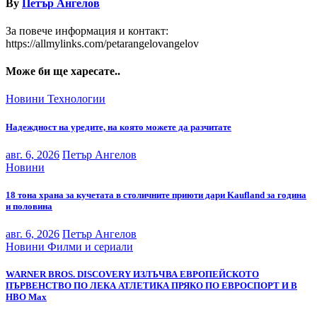
By
Петър Ангелов
За повече информация и контакт:
https://allmylinks.com/petarangelovangelov
Може би ще харесате..
Новини
Технологии
Надеждност на уредите, на която можете да разчитате
авг. 6, 2026
Петър Ангелов
Новини
18 тона храна за кучетата в столичните приюти дари Kaufland за година
и половина
авг. 6, 2026
Петър Ангелов
Новини
Филми и сериали
WARNER BROS. DISCOVERY ИЗЛЪЧВА ЕВРОПЕЙСКОТО
ПЪРВЕНСТВО ПО ЛЕКА АТЛЕТИКА ПРЯКО ПО ЕВРОСПОРТ И В
НВО Мах