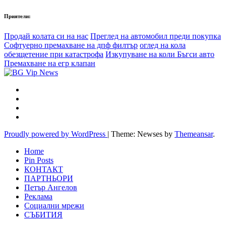
Приятели:
Продай колата си на нас
Преглед на автомобил преди покупка
Софтуерно премахване на дпф филтър
оглед на кола
обезщетение при катастрофа
Изкупуване на коли Бъгси авто
Премахване на егр клапан
Proudly powered by WordPress
|
Theme: Newses by
Themeansar
.
Home
Pin Posts
КОНТАКТ
ПАРТНЬОРИ
Петър Ангелов
Реклама
Социални мрежи
СЪБИТИЯ