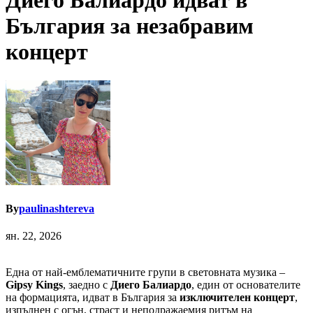
Диего Балиардо идват в
България за незабравим
концерт
By
paulinashtereva
ян. 22, 2026
Една от най-емблематичните групи в световната музика –
Gipsy Kings
, заедно с
Диего Балиардо
, един от основателите
на формацията, идват в България за
изключителен концерт
,
изпълнен с огън, страст и неподражаемия ритъм на