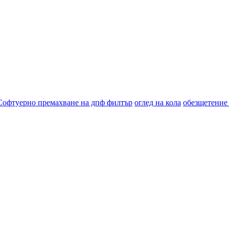
Софтуерно премахване на дпф филтър
оглед на кола
обезщетение