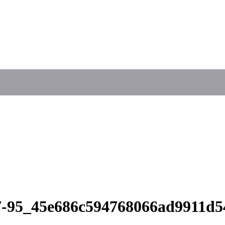
47-95_45e686c594768066ad9911d