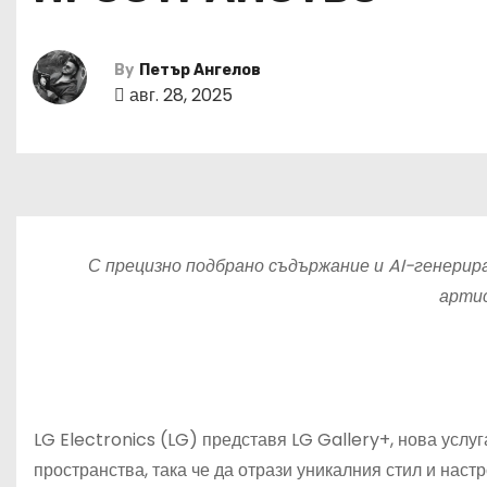
By
Петър Ангелов
авг. 28, 2025
С прецизно подбрано съдържание и AI-генерира
арти
LG Electronics (LG) представя LG Gallery+, нова усл
пространства, така че да отрази уникалния стил и наст