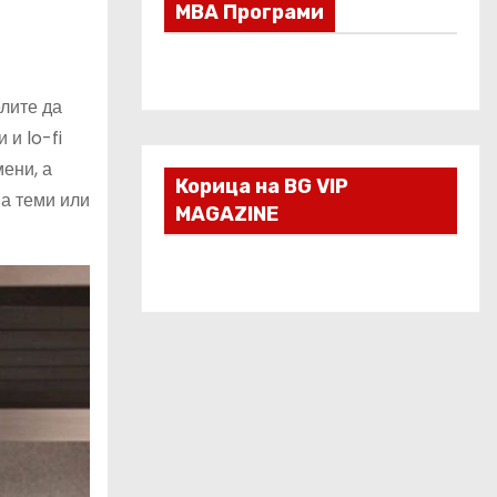
МВА Програми
лите да
 и lo-fi
ени, а
Корица на BG VIP
на теми или
MAGAZINE