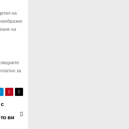
дител на
знообразно
ване на
илищните
 платно за
 с
ето ви