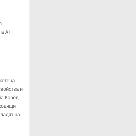
а
а AI
котена
свойства и
а Корея,
дходящи
сладят на