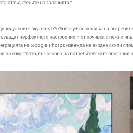
та отвъд стените на галерията.“
дивидуалните вкусове, LG Gallery+ позволява на потребите
 създадат перфектното настроение – от почивка с нежно инди
теграцията на Google Photos извежда на екрана скъпи спом
 на изкуството, въз основа на потребителските описания 