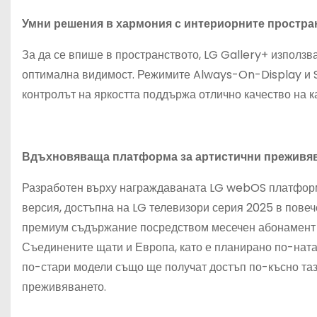
Умни решения в хармония с интериорните простра
За да се впише в пространството, LG Gallery+ използва
оптимална видимост. Режимите Always-On-Display и Sc
контролът на яркостта поддържа отлично качество на ка
Вдъхновяваща платформа за артистични преживя
Разработен върху награждаваната LG webOS платформа
версия, достъпна на LG телевизори серия 2025 в пове
премиум съдържание посредством месечен абонамент ч
Съединените щати и Европа, като е планирано по-на
по-стари модели също ще получат достъп по-късно таз
преживяването.