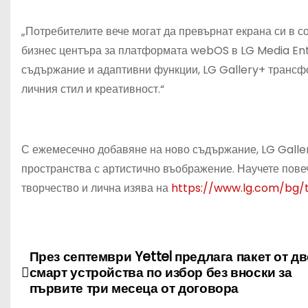
„Потребителите вече могат да превърнат екрана си в с
бизнес центъра за платформата webOS в LG Media Ent
съдържание и адаптивни функции, LG Gallery+ трансф
личния стил и креативност.“
С ежемесечно добавяне на ново съдържание, LG Galle
пространства с артистично въображение. Научете повеч
творчество и лична изява на
https://www.lg.com/bg/t
Н
През септември Yettel предлага пакет от дв
смарт устройства по избор без вноски за
а
първите три месеца от договора