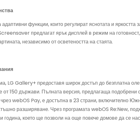
нства
 адаптивни функции, които регулират яснотата и яркостта з
reensaver предлагат ярък дисплей в режим на готовност, 
ртината, независимо от осветеността на стаята.
вания
, LG Gallery+ предоставя широк достъп до безплатна оле
че от 150 държави. Пълната версия, предлагаща подобрени 
рез webOS Pay, е достъпна в 23 страни, включително Южн
татъшно разширяване. Чрез програмата webOS Re:New, по
и година, което ще позволи на още повече домове да се на