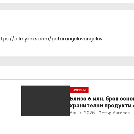
https://allmylinks.com/petarangelovangelov
НОВИНИ
Близо 6 млн. броя осн
хранителни продукти 
ideo
закупени от „Кошница
Авг. 7, 2026
Петър Ангелов
в Kaufland от старта н
кампанията