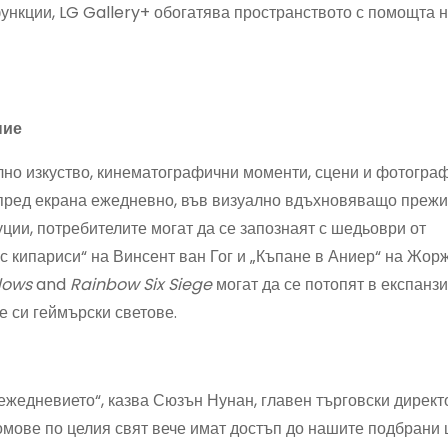
нкции, LG Gallery+ обогатява пространството с помощта на
ние
лно изкуство, кинематографични моменти, сцени и фотограф
 пред екрана ежедневно, във визуално вдъхновяващо прежи
ции, потребителите могат да се запознаят с шедьоври от
 кипариси“ на Винсент ван Гог и „Къпане в Аниер“ на Жорж
dows
and
Rainbow Six Siege
могат да се потопят в експанз
е си геймърски светове.
 ежедневието“, казва Сюзън Нунан, главен търговски директ
домове по целия свят вече имат достъп до нашите подбрани