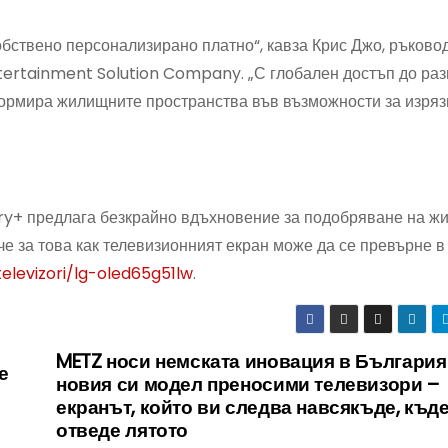
обствено персонализирано платно“, кавза Крис Джо, ръково
ertainment Solution Company. „С глобален достъп до ра
ормира жилищните пространства във възможности за изряз
ry+ предлага безкрайно вдъхновение за подобряване на ж
е за това как телевизионният екран може да се превърне в
elevizori/lg-oled65g51lw
.
METZ носи немската иновация в България
е
новия си модел преносими телевизори –
екранът, който ви следва навсякъде, къд
отведе лятото