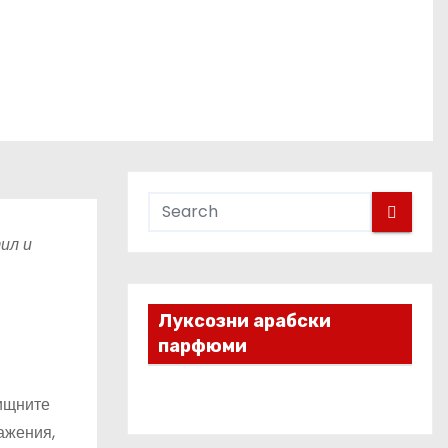
ил и
Луксозни арабски
парфюми
лищните
ажения,