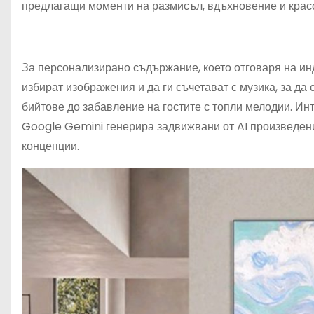
предлагащи моменти на размисъл, вдъхновение и красо
За персонализирано съдържание, което отговаря на ин
избират изображения и да ги съчетават с музика, за да
бийтове до забавление на гостите с топли мелодии. Ин
Google Gemini генерира задвижвани от AI произведения
концепции.