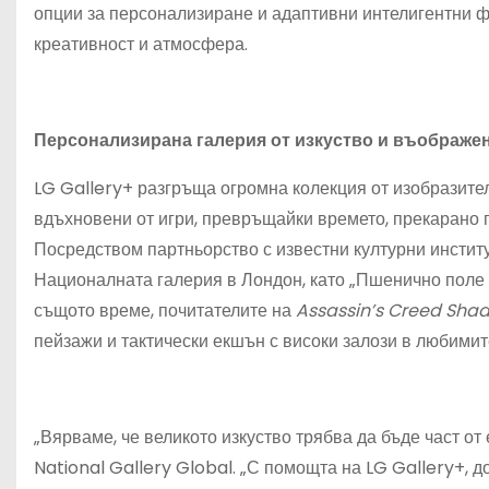
опции за персонализиране и адаптивни интелигентни фу
креативност и атмосфера.
Персонализирана галерия от изкуство и въображе
LG Gallery+ разгръща огромна колекция от изобразите
вдъхновени от игри, превръщайки времето, прекарано
Посредством партньорство с известни културни институ
Националната галерия в Лондон, като „Пшенично поле с
същото време, почитателите на
Assassin’s Creed Sha
пейзажи и тактически екшън с високи залози в любимит
„Вярваме, че великото изкуство трябва да бъде част от
National Gallery Global. „С помощта на LG Gallery+, 