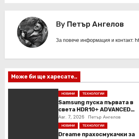
в
и
By
Петър Ангелов
г
а
За повече информация и контакт: 
ц
и
Може би ще харесате..
я
НОВИНИ
ТЕХНОЛОГИИ
Samsung пуска първата в
света HDR10+ ADVANCED
стрийминг услуга в Prime V
Авг. 7, 2026
Петър Ангелов
НОВИНИ
ТЕХНОЛОГИИ
Dreame прахосмукачки за