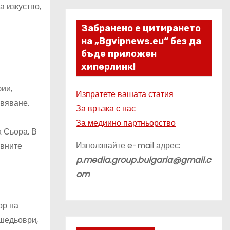
 изкуство,
Забранено е цитирането
на „Bgvipnews.eu“ без да
бъде приложен
хиперлинк!
ии,
Изпратете вашата статия
вяване.
За връзка с нас
За медиино партньорство
 Сьора. В
Използвайте e-mail адрес:
ивните
p.media.group.bulgaria@gmail.c
om
ор на
 шедьоври,