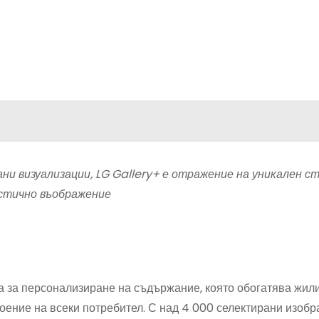
ни визуализации, LG Gallery+ е отражение на уникален ст
стично въображение
уга за персонализиране на съдържание, която обогатява жи
роение на всеки потребител. С над 4 000 селектирани изобр