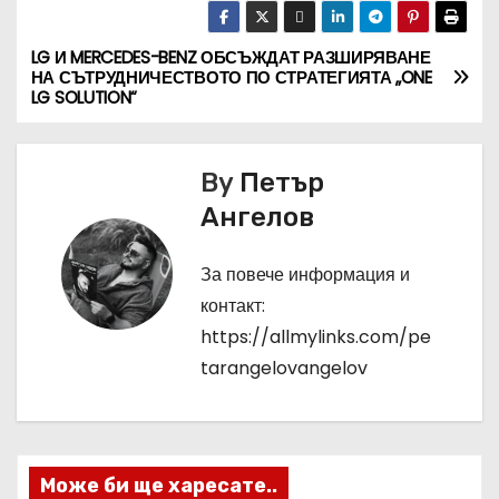
LG И MERCEDES-BENZ ОБСЪЖДАТ РАЗШИРЯВАНЕ
Н
НА СЪТРУДНИЧЕСТВОТО ПО СТРАТЕГИЯТА „ONE
LG SOLUTION“
а
в
By
Петър
и
Ангелов
г
За повече информация и
а
контакт:
https://allmylinks.com/pe
ц
tarangelovangelov
и
я
Може би ще харесате..