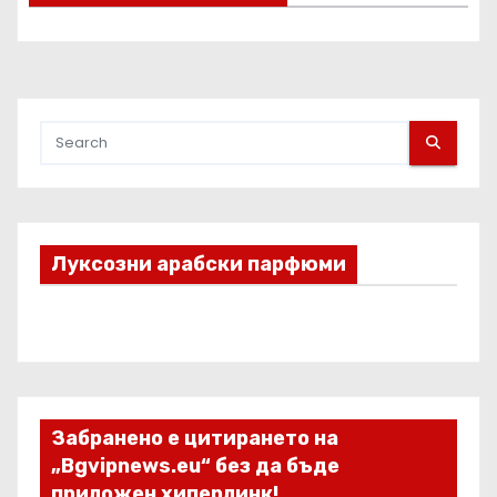
Луксозни арабски парфюми
Забранено е цитирането на
„Bgvipnews.eu“ без да бъде
приложен хиперлинк!