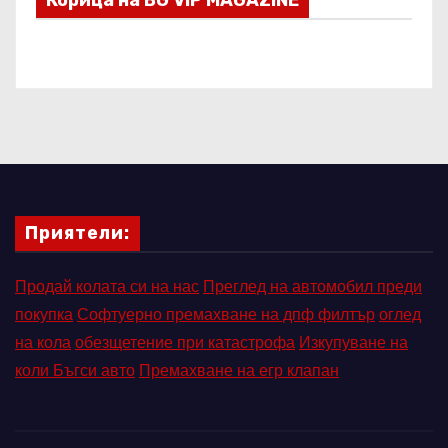
Корица на BG VIP MAGAZINE
Приятели:
Продай колата си на нас
Преглед на автомобил преди
покупка
Софтуерно премахване на дпф филтър
оглед
на кола
обезщетение при катастрофа
Изкупуване на
коли Бъгси авто
Премахване на егр клапан