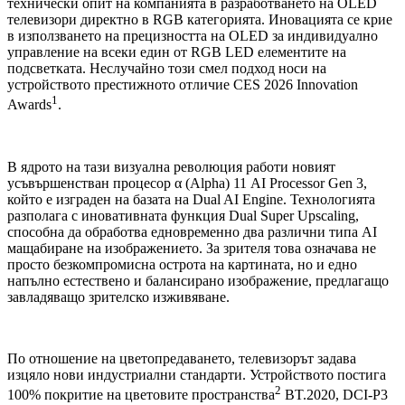
технически опит на компанията в разработването на OLED
телевизори директно в RGB категорията. Иновацията се крие
в използването на прецизността на OLED за индивидуално
управление на всеки един от RGB LED елементите на
подсветката. Неслучайно този смел подход носи на
устройството престижното отличие CES 2026 Innovation
1
Awards
.
В ядрото на тази визуална революция работи новият
усъвършенстван процесор α (Alpha) 11 AI Processor Gen 3,
който е изграден на базата на Dual AI Engine. Технологията
разполага с иновативната функция Dual Super Upscaling,
способна да обработва едновременно два различни типа AI
мащабиране на изображението. За зрителя това означава не
просто безкомпромисна острота на картината, но и едно
напълно естествено и балансирано изображение, предлагащо
завладяващо зрителско изживяване.
По отношение на цветопредаването, телевизорът задава
изцяло нови индустриални стандарти. Устройството постига
2
100% покритие на цветовите пространства
BT.2020, DCI-P3