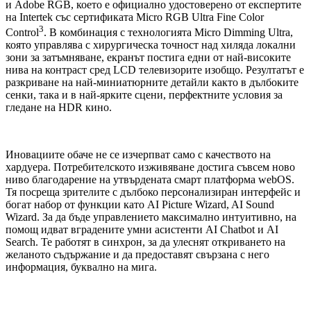
и Adobe RGB, което е официално удостоверено от експертите
на Intertek със сертификата Micro RGB Ultra Fine Color
3
Control
. В комбинация с технологията Micro Dimming Ultra,
която управлява с хирургическа точност над хиляда локални
зони за затъмняване, екранът постига едни от най-високите
нива на контраст сред LCD телевизорите изобщо. Резултатът е
разкриване на най-миниатюрните детайли както в дълбоките
сенки, така и в най-ярките сцени, перфектните условия за
гледане на HDR кино.
Иновациите обаче не се изчерпват само с качеството на
хардуера. Потребителското изживяване достига съвсем ново
ниво благодарение на утвърдената смарт платформа webOS.
Тя посреща зрителите с дълбоко персонализиран интерфейс и
богат набор от функции като AI Picture Wizard, AI Sound
Wizard. За да бъде управлението максимално интуитивно, на
помощ идват вградените умни асистенти AI Chatbot и AI
Search. Те работят в синхрон, за да улеснят откриването на
желаното съдържание и да предоставят свързана с него
информация, буквално на мига.