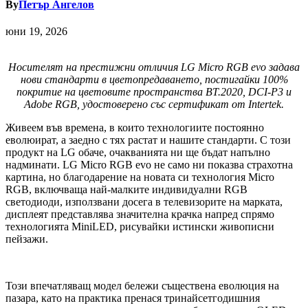
By
Петър Ангелов
юни 19, 2026
Носителят на престижни отличия LG Micro RGB evo задава
нови стандарти в цветопредаването, постигайки 100%
покритие на цветовите пространства BT.2020, DCI-P3 и
Adobe RGB, удостоверено със сертификат от Intertek.
Живеем във времена, в които технологиите постоянно
еволюират, а заедно с тях растат и нашите стандарти. С този
продукт на LG обаче, очакванията ни ще бъдат напълно
надминати. LG Micro RGB evo не само ни показва страхотна
картина, но благодарение на новата си технология Micro
RGB, включваща най-малките индивидуални RGB
светодиоди, използвани досега в телевизорите на марката,
дисплеят представлява значителна крачка напред спрямо
технологията MiniLED, рисувайки истински живописни
пейзажи.
Този впечатляващ модел бележи съществена еволюция на
пазара, като на практика пренася тринайсетгодишния