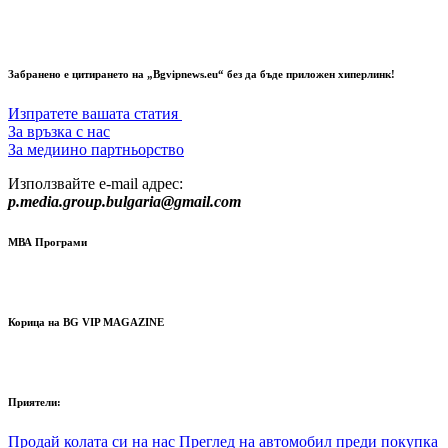
Забранено е цитирането на „Bgvipnews.eu“ без да бъде приложен хиперлинк!
Изпратете вашата статия
За връзка с нас
За медиино партньорство
Използвайте e-mail адрес:
p.media.group.bulgaria@gmail.com
МВА Програми
Корица на BG VIP MAGAZINE
Приятели:
Продай колата си на нас
Преглед на автомобил преди покупка