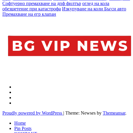
Софтуерно премахване на дпф филтър
оглед на кола
обезщетение при катастрофа
Изкупуване на коли Бъгси авто
Премахване на егр клапан
Proudly powered by WordPress
|
Theme: Newses by
Themeansar
.
Home
Pin Posts