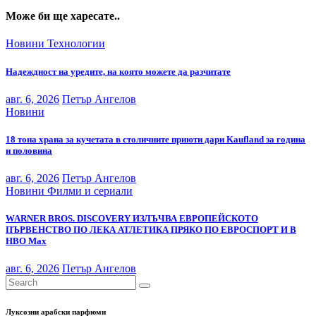
Може би ще харесате..
Новини
Технологии
Надеждност на уредите, на която можете да разчитате
авг. 6, 2026
Петър Ангелов
Новини
18 тона храна за кучетата в столичните приюти дари Kaufland за година
и половина
авг. 6, 2026
Петър Ангелов
Новини
Филми и сериали
WARNER BROS. DISCOVERY ИЗЛЪЧВА ЕВРОПЕЙСКОТО
ПЪРВЕНСТВО ПО ЛЕКА АТЛЕТИКА ПРЯКО ПО ЕВРОСПОРТ И В
НВО Мах
авг. 6, 2026
Петър Ангелов
Луксозни арабски парфюми