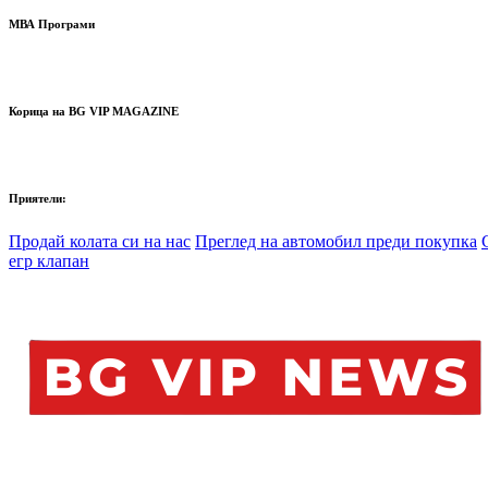
МВА Програми
Корица на BG VIP MAGAZINE
Приятели:
Продай колата си на нас
Преглед на автомобил преди покупка
егр клапан