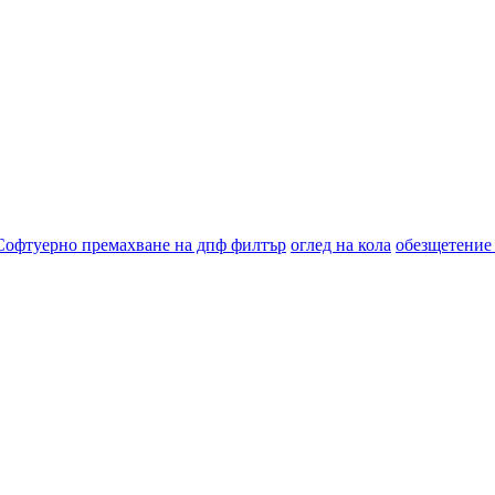
Софтуерно премахване на дпф филтър
оглед на кола
обезщетение