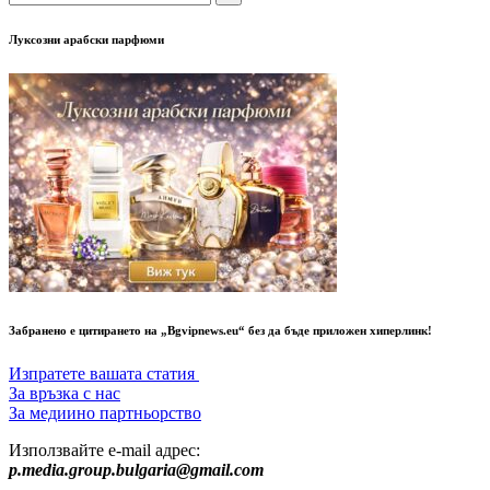
Луксозни арабски парфюми
Забранено е цитирането на „Bgvipnews.eu“ без да бъде приложен хиперлинк!
Изпратете вашата статия
За връзка с нас
За медиино партньорство
Използвайте e-mail адрес:
p.media.group.bulgaria@gmail.com