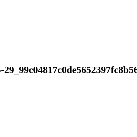
35-29_99c04817c0de5652397fc8b5