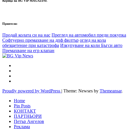
Корица на BG VIP MAGAZINE
Приятели:
Продай колата си на нас
Преглед на автомобил преди покупка
Софтуерно премахване на дпф филтър
оглед на кола
обезщетение при катастрофа
Изкупуване на коли Бъгси авто
Премахване на егр клапан
Proudly powered by WordPress
|
Theme: Newses by
Themeansar
.
Home
Pin Posts
КОНТАКТ
ПАРТНЬОРИ
Петър Ангелов
Реклама