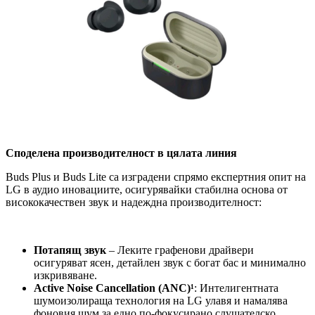
Споделена производителност в цялата линия
Buds Plus и Buds Lite са изградени спрямо експертния опит на
LG в аудио иновациите, осигурявайки стабилна основа от
висококачествен звук и надеждна производителност:
Потапящ звук
– Леките графенови драйвери
осигуряват ясен, детайлен звук с богат бас и минимално
изкривяване.
Active Noise Cancellation (ANC)¹
: Интелигентната
шумоизолираща технология на LG улавя и намалява
фоновия шум за едно по-фокусирано слушателско