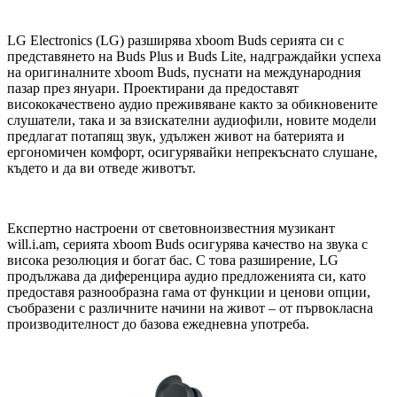
LG Electronics (LG) разширява xboom Buds серията си с
представянето на Buds Plus и Buds Lite, надграждайки успеха
на оригиналните xboom Buds, пуснати на международния
пазар през януари. Проектирани да предоставят
висококачествено аудио преживяване както за обикновените
слушатели, така и за взискателни аудиофили, новите модели
предлагат потапящ звук, удължен живот на батерията и
ергономичен комфорт, осигурявайки непрекъснато слушане,
където и да ви отведе животът.
Експертно настроени от световноизвестния музикант
will.i.am, серията xboom Buds осигурява качество на звука с
висока резолюция и богат бас. С това разширение, LG
продължава да диференцира аудио предложенията си, като
предоставя разнообразна гама от функции и ценови опции,
съобразени с различните начини на живот – от първокласна
производителност до базова ежедневна употреба.