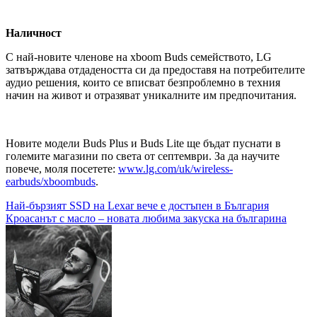
Наличност
С най-новите членове на xboom Buds семейството, LG
затвърждава отдадеността си да предоставя на потребителите
аудио решения, които се вписват безпроблемно в техния
начин на живот и отразяват уникалните им предпочитания.
Новите модели Buds Plus и Buds Lite ще бъдат пуснати в
големите магазини по света от септември. За да научите
повече, моля посетете:
www.lg.com/uk/wireless-
earbuds/xboombuds
.
Навигация
Най-бързият SSD на Lexar вече е достъпен в България
Кроасанът с масло – новата любима закуска на българина