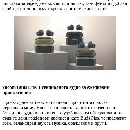
поставка за зареждане вкъщи или на път, тази функция добавя
слой практичност към първокласното изживяването.
xboom Buds Lite: Есенциалното аудио за ежедневни
приключения
Проектиране за тези, които ценят простотата с нотка
персонализация, Buds Lite предоставят висококачествено
безжично аудио в опростена и удобна форма. Захранвани от
същите леки графенови драйвери като Buds Plus, те предлагат
ясен, балансиран звук за музика, обаждания и други.