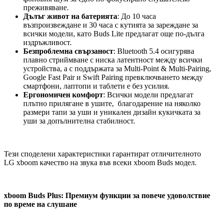
преживяване.
Дълъг живот на батерията
: До 10 часа
възпроизвеждане и 30 часа с кутията за зареждане за
всички модели, като Buds Lite предлагат още по-дълга
издръжливост.
Безпроблемна свързаност
: Bluetooth 5.4 осигурява
плавно стриймване с ниска латентност между всички
устройства, а с поддържата за Multi-Point & Multi-Pairing,
Google Fast Pair и Swift Pairing превключването между
смартфони, лаптопи и таблети е без усилия.
Ергономичен комфорт
: Всички модели предлагат
плътно прилягане в ушите, благодарение на няколко
размери тапи за уши и уникален дизайн кукичката за
уши за допълнителна стабилност.
Тези споделени характеристики гарантират отличителното
LG xboom качество на звука във всеки xboom Buds модел.
xboom Buds Plus: Премиум функции за повече удоволствие
по време на слушане