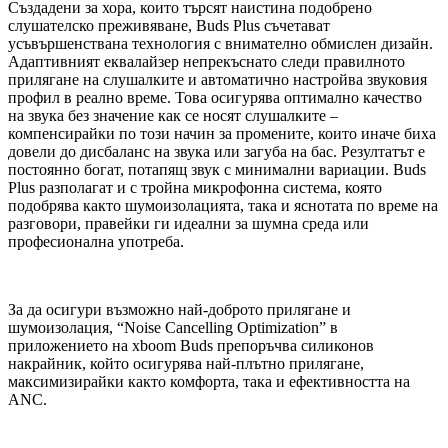
Създадени за хора, които търсят наистина подобрено
слушателско преживяване, Buds Plus съчетават
усъвършенствана технология с внимателно обмислен дизайн.
Адаптивният еквалайзер непрекъснато следи правилното
прилягане на слушалките и автоматично настройва звуковия
профил в реално време. Това осигурява оптимално качество
на звука без значение как се носят слушалките –
компенсирайки по този начин за промените, които иначе биха
довели до дисбаланс на звука или загуба на бас. Резултатът е
постоянно богат, потапящ звук с минимални вариации. Buds
Plus разполагат и с тройна микрофонна система, която
подобрява както шумоизолацията, така и яснотата по време на
разговори, правейки ги идеални за шумна среда или
професионална употреба.
За да осигури възможно най-доброто прилягане и
шумоизолация, “Noise Cancelling Optimization” в
приложението на xboom Buds препоръчва силиконов
накрайник, който осигурява най-плътно прилягане,
максимизирайки както комфорта, така и ефективността на
ANC.