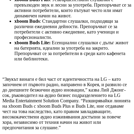
превъзходен звук и лесни за употреба. Препоръчват се за
активни потребители, които пътуват често или имат
динамичен начин на живот.
xboom Buds
: Стандартни слушалки, подходящи за
различни ежедневни дейности. Препоръчват се за
потребители с активно ежедневие, като ученици и
професионалисти.
xboom Buds Lite:
Есенциални слушалки с дълъг живот
на батерията, идеални за употреба на закрито.
Препоръчват се за потребители в среди като кафенета
или библиотеки.
“Звукът винаги е бил част от идентичността на LG – като
започнем от първото радио, направено в Корея, и развило се
до днешните безжични аудио иновации,” казва Лий Джонг-
сок, ръководител на аудио бизнес подразделението на LG
Media Entertainment Solution Company. “Разширявайки линията
на xboom Buds с xboom Buds Plus и Buds Lite, ние отдаваме
чест на това наследство, като правим завладяващите,
висококачествени аудио изживявания достъпни за повече
хора, независимо от техния начин на живот или
предпочитания за слушане.”