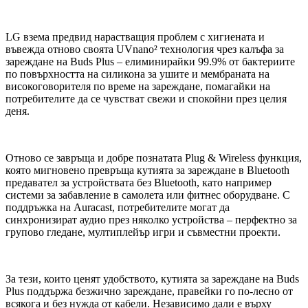
LG взема предвид нарастващия проблем с хигиената и
въвежда отново своята UVnano² технология чрез калъфа за
зареждане на Buds Plus – елиминирайки 99.9% от бактериите
по повърхността на силикона за ушите и мембраната на
високоговорителя по време на зареждане, помагайки на
потребителите да се чувстват свежи и спокойни през целия
деня.
Отново се завръща и добре познатата Plug & Wireless функция,
която мигновено превръща кутията за зареждане в Bluetooth
предавател за устройствата без Bluetooth, като например
системи за забавление в самолета или фитнес оборудване. С
поддръжка на Auracast, потребителите могат да
синхронизират аудио през няколко устройства – перфектно за
групово гледане, мултиплейър игри и съвместни проекти.
За тези, които ценят удобството, кутията за зареждане на Buds
Plus поддържа безжично зареждане, правейки го по-лесно от
всякога и без нужда от кабели. Независимо дали е върху