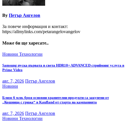
By
Петър Ангелов
За повече информация и контакт:
https://allmylinks.com/petarangelovangelov
Може би ще харесате..
Новини
Технологии
Samsung пуска първата в света HDR10+ ADVANCED стрийминг услуга в
Prime Video
авг. 7, 2026
Петър Ангелов
Новини
Близо 6 млн. броя основни хранителни продукти са закупени от
„Кошница с грижа“ в Kaufland от старта на кампанията
авг. 7, 2026
Петър Ангелов
Новини
Технологии