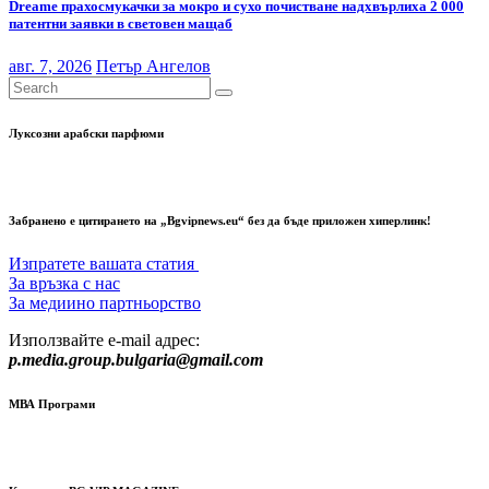
Dreame прахосмукачки за мокро и сухо почистване надхвърлиха 2 000
патентни заявки в световен мащаб
авг. 7, 2026
Петър Ангелов
Луксозни арабски парфюми
Забранено е цитирането на „Bgvipnews.eu“ без да бъде приложен хиперлинк!
Изпратете вашата статия
За връзка с нас
За медиино партньорство
Използвайте e-mail адрес:
p.media.group.bulgaria@gmail.com
МВА Програми