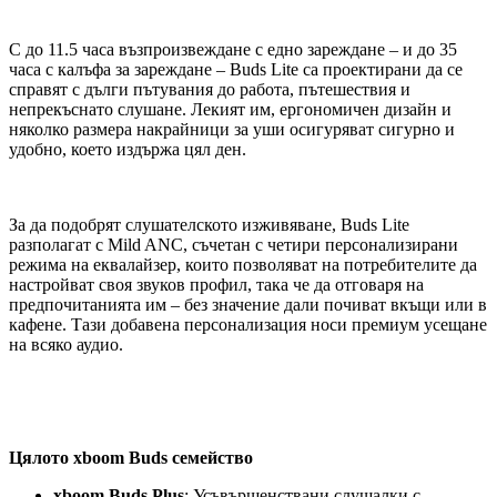
С до 11.5 часа възпроизвеждане с едно зареждане – и до 35
часа с калъфа за зареждане – Buds Lite са проектирани да се
справят с дълги пътувания до работа, пътешествия и
непрекъснато слушане. Лекият им, ергономичен дизайн и
няколко размера накрайници за уши осигуряват сигурно и
удобно, което издържа цял ден.
За да подобрят слушателското изживяване, Buds Lite
разполагат с Mild ANC, съчетан с четири персонализирани
режима на еквалайзер, които позволяват на потребителите да
настройват своя звуков профил, така че да отговаря на
предпочитанията им – без значение дали почиват вкъщи или в
кафене. Тази добавена персонализация носи премиум усещане
на всяко аудио.
Цялото xboom Buds семейство
xboom Buds Plus
: Усъвършенствани слушалки с