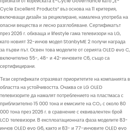
признати от корейската E-Cycle Governance като „E-
Cycle Excellent Products“ въз основа на 11 критерия,
включващи дизайн за рециклиране, намалена употреба на
опасни вещества и лесно разглобяване. Сертификатът
през 2026 г. обхваща и lifestyle гама телевизори на LG,
като новият 32-инчов модел StanbyME 2 получи награда
за първи път. Освен това моделите от серията OLED evo C,
включително 55-, 48- и 42-инчовите C6, също са
сертифицирани.
Тези сертификати отразяват приоритетите на компанията в
областта на устойчивостта. Очаква се LG OLED
телевизорите да намалят потреблението на пластмаса с
приблизително 15 000 тона и емисиите на CO₂ с около 80
000 тона през 2026 г. в сравнение с еквивалентен брой
LCD телевизори. В експлоатационната фаза моделите 83-
инчов OLED evo G6, както и 83- и 77-инчовите OLED evo