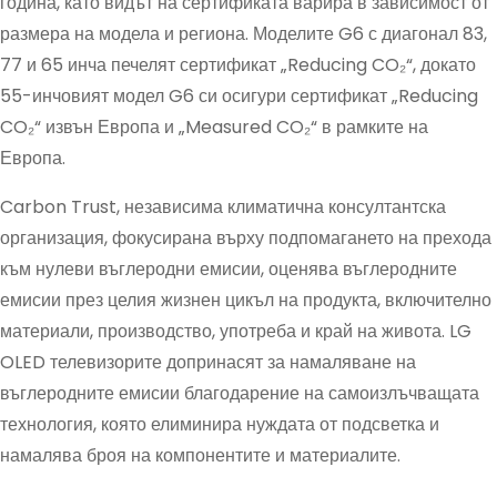
година, като видът на сертификата варира в зависимост от
размера на модела и региона. Моделите G6 с диагонал 83,
77 и 65 инча печелят сертификат „Reducing CO₂“, докато
55-инчовият модел G6 си осигури сертификат „Reducing
CO₂“ извън Европа и „Measured CO₂“ в рамките на
Европа.
Carbon Trust, независима климатична консултантска
организация, фокусирана върху подпомагането на прехода
към нулеви въглеродни емисии, оценява въглеродните
емисии през целия жизнен цикъл на продукта, включително
материали, производство, употреба и край на живота. LG
OLED телевизорите допринасят за намаляване на
въглеродните емисии благодарение на самоизлъчващата
технология, която елиминира нуждата от подсветка и
намалява броя на компонентите и материалите.