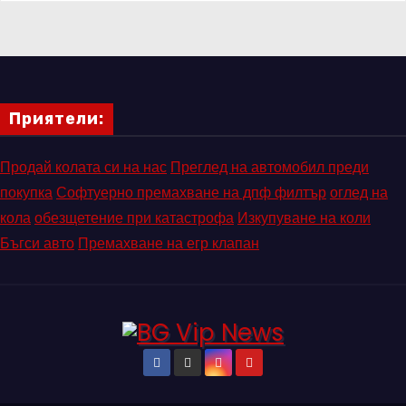
Приятели:
Продай колата си на нас
Преглед на автомобил преди
покупка
Софтуерно премахване на дпф филтър
оглед на
кола
обезщетение при катастрофа
Изкупуване на коли
Бъгси авто
Премахване на егр клапан