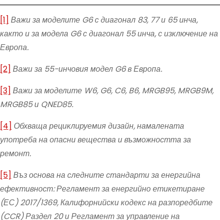
[1]
Важи за моделите G6 с диагонал 83, 77 и 65 инча,
както и за модела G6 с диагонал 55 инча, с изключение на
Европа.
[2]
Важи за 55-инчовия модел G6 в Европа.
[3]
Важи за моделите W6, G6, C6, B6, MRGB95, MRGB9M,
MRGB85 и QNED85.
[4]
Обхваща рециклируемия дизайн, намалената
употреба на опасни вещества и възможността за
ремонт.
[5]
Въз основа на следните стандарти за енергийна
ефективност: Регламент за енергийно етикетиране
(ЕС) 2017/1369, Калифорнийски кодекс на разпоредбите
(CCR) Раздел 20 и Регламент за управление на