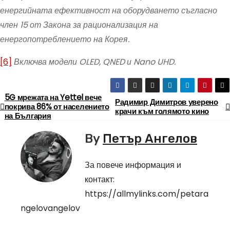
енергийната ефективност на оборудването съгласно
член 15 от Закона за рационализация на
енергопотреблението на Корея.
[6]
Включва модели OLED, QNED и Nano UHD.
5G мрежата на Yettel вече
Н
Радимир Димитров уверено
покрива 86% от населението
крачи към голямото кино
на България
а
By
Петър Ангелов
в
и
За повече информация и
контакт:
г
https://allmylinks.com/petara
а
ngelovangelov