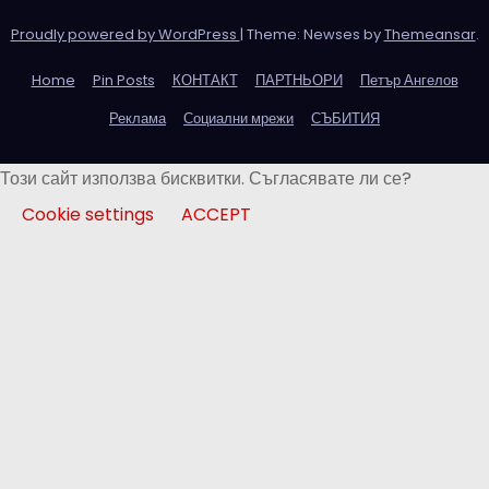
Proudly powered by WordPress
|
Theme: Newses by
Themeansar
.
Home
Pin Posts
КОНТАКТ
ПАРТНЬОРИ
Петър Ангелов
Реклама
Социални мрежи
СЪБИТИЯ
Този сайт използва бисквитки. Съгласявате ли се?
Cookie settings
ACCEPT