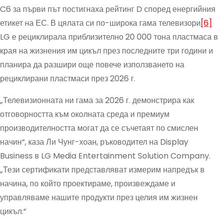
C6 за първи път постигнаха рейтинг D според енергийния
етикет на ЕС. В цялата си по-широка гама телевизори
[6]
LG е рециклирала приблизително 20 000 тона пластмаса в
края на жизнения им цикъл през последните три години и
планира да разшири още повече използването на
рециклирани пластмаси през 2026 г.
„Телевизионната ни гама за 2026 г. демонстрира как
отговорността към околната среда и премиум
производителността могат да се съчетаят по смислен
начин“, каза Ли Чунг-хоан, ръководител на Display
Business в LG Media Entertainment Solution Company.
„Тези сертификати представляват измерим напредък в
начина, по който проектираме, произвеждаме и
управляваме нашите продукти през целия им жизнен
цикъл.“