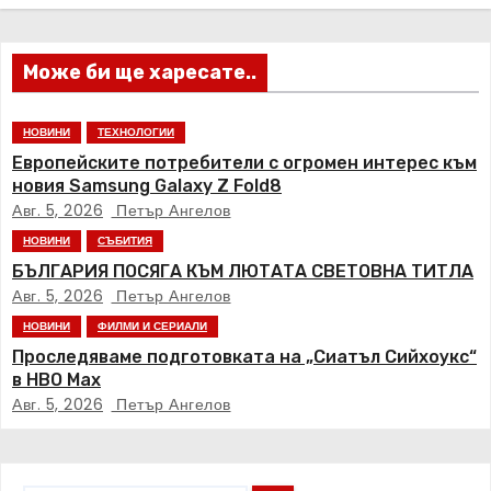
ц
и
Може би ще харесате..
я
НОВИНИ
ТЕХНОЛОГИИ
Европейските потребители с огромен интерес към
новия Samsung Galaxy Z Fold8
Авг. 5, 2026
Петър Ангелов
НОВИНИ
СЪБИТИЯ
БЪЛГАРИЯ ПОСЯГА КЪМ ЛЮТАТА СВЕТОВНА ТИТЛА
Авг. 5, 2026
Петър Ангелов
НОВИНИ
ФИЛМИ И СЕРИАЛИ
Проследяваме подготовката на „Сиатъл Сийхоукс“
в HBO Max
Авг. 5, 2026
Петър Ангелов