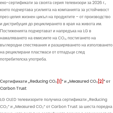
еко-сертификати за своята серия телевизори за 2026 г.,
което подчертава усилията на компанията за устойчивост
през целия жизнен цикъл на продуктите – от производство
и дистрибуция до рециклирането в края на живота им.
Постиженията подчертават и напредъка на LG в
намаляването на емисиите на CO₂, постигането на
въглеродни спестявания и разширяването на използването
на рециклирани пластмаси от отпадъци след
потребителска употреба.
Сертификати „Reducing CO₂
[1]
“ и „Measured CO₂
[2]
“ от
Carbon Trust
LG OLED телевизорите получиха сертификати „Reducing
CO₂“ и „Measured CO₂“ от Carbon Trust за шеста поредна