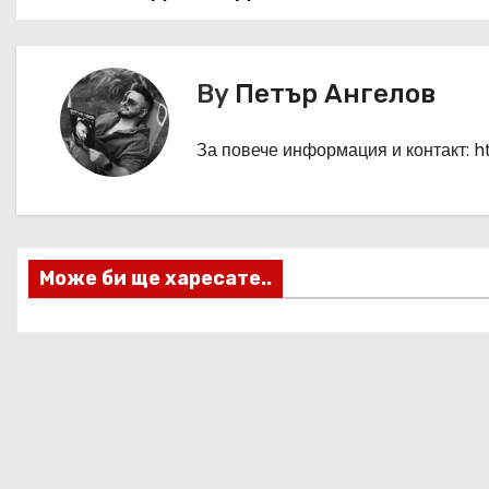
а
в
By
Петър Ангелов
и
г
За повече информация и контакт: 
а
ц
Може би ще харесате..
и
я