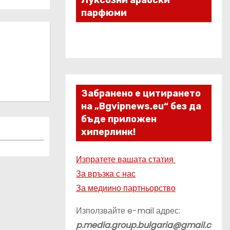
Луксозни арабски
парфюми
Забранено е цитирането
на „Bgvipnews.eu“ без да
бъде приложен
хиперлинк!
Изпратете вашата статия
За връзка с нас
За медиино партньорство
Използвайте e-mail адрес:
p.media.group.bulgaria@gmail.c