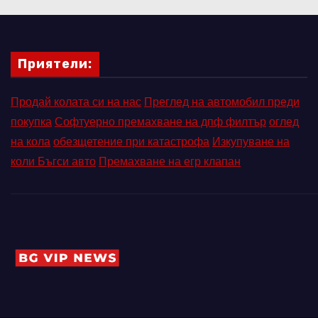
Приятели:
Продай колата си на нас
Преглед на автомобил преди
покупка
Софтуерно премахване на дпф филтър
оглед
на кола
обезщетение при катастрофа
Изкупуване на
коли Бъгси авто
Премахване на егр клапан