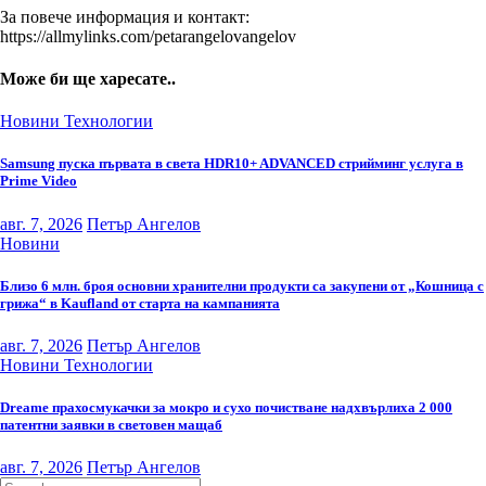
За повече информация и контакт:
https://allmylinks.com/petarangelovangelov
Може би ще харесате..
Новини
Технологии
Samsung пуска първата в света HDR10+ ADVANCED стрийминг услуга в
Prime Video
авг. 7, 2026
Петър Ангелов
Новини
Близо 6 млн. броя основни хранителни продукти са закупени от „Кошница с
грижа“ в Kaufland от старта на кампанията
авг. 7, 2026
Петър Ангелов
Новини
Технологии
Dreame прахосмукачки за мокро и сухо почистване надхвърлиха 2 000
патентни заявки в световен мащаб
авг. 7, 2026
Петър Ангелов