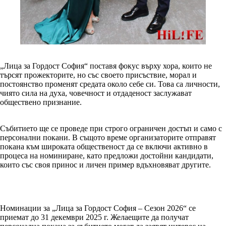
„Лица за Гордост София“ поставя фокус върху хора, които не
търсят прожекторите, но със своето присъствие, морал и
постоянство променят средата около себе си. Това са личности,
чиято сила на духа, човечност и отдаденост заслужават
обществено признание.
Събитието ще се проведе при строго ограничен достъп и само с
персонални покани. В същото време организаторите отправят
покана към широката общественост да се включи активно в
процеса на номиниране, като предложи достойни кандидати,
които със своя принос и личен пример вдъхновяват другите.
Номинации за „Лица за Гордост София – Сезон 2026“ се
приемат до 31 декември 2025 г. Желаещите да получат