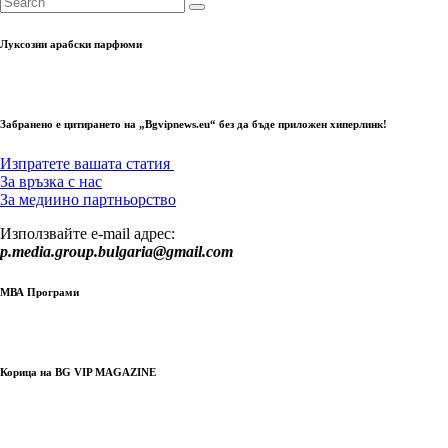
Луксозни арабски парфюми
Забранено е цитирането на „Bgvipnews.eu“ без да бъде приложен хиперлинк!
Изпратете вашата статия
За връзка с нас
За медиино партньорство
Използвайте e-mail адрес:
p.media.group.bulgaria@gmail.com
МВА Програми
Корица на BG VIP MAGAZINE