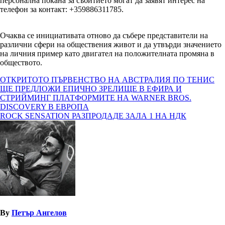
персонална покана за събитието могат да заявят интерес на
телефон за контакт: +359886311785.
Очаква се инициативата отново да събере представители на
различни сфери на обществения живот и да утвърди значението
на личния пример като двигател на положителната промяна в
обществото.
Навигация
ОТКРИТОТО ПЪРВЕНСТВО НА АВСТРАЛИЯ ПО ТЕНИС
ЩЕ ПРЕДЛОЖИ ЕПИЧНО ЗРЕЛИЩЕ В ЕФИРА И
СТРИЙМИНГ ПЛАТФОРМИТЕ НА WARNER BROS.
DISCOVERY В ЕВРОПА
ROCK SENSATION РАЗПРОДАДЕ ЗАЛА 1 НА НДК
By
Петър Ангелов