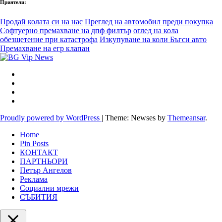
Приятели:
Продай колата си на нас
Преглед на автомобил преди покупка
Софтуерно премахване на дпф филтър
оглед на кола
обезщетение при катастрофа
Изкупуване на коли Бъгси авто
Премахване на егр клапан
Proudly powered by WordPress
|
Theme: Newses by
Themeansar
.
Home
Pin Posts
КОНТАКТ
ПАРТНЬОРИ
Петър Ангелов
Реклама
Социални мрежи
СЪБИТИЯ