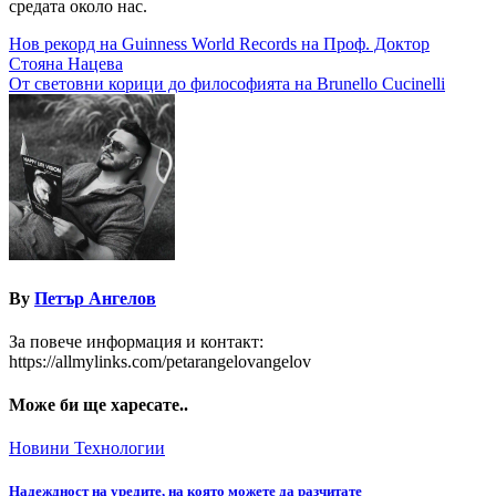
средата около нас.
Навигация
Нов рекорд на Guinness World Records на Проф. Доктор
Стояна Нацева
От световни корици до философията на Brunello Cucinelli
By
Петър Ангелов
За повече информация и контакт:
https://allmylinks.com/petarangelovangelov
Може би ще харесате..
Новини
Технологии
Надеждност на уредите, на която можете да разчитате