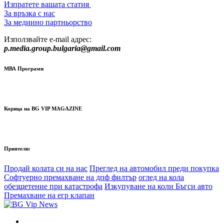
Изпратете вашата статия
За връзка с нас
За медиино партньорство
Използвайте e-mail адрес:
p.media.group.bulgaria@gmail.com
МВА Програми
Корица на BG VIP MAGAZINE
Приятели:
Продай колата си на нас
Преглед на автомобил преди покупка
Софтуерно премахване на дпф филтър
оглед на кола
обезщетение при катастрофа
Изкупуване на коли Бъгси авто
Премахване на егр клапан