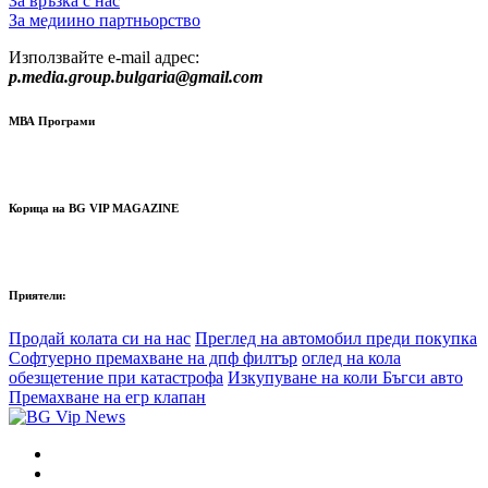
За връзка с нас
За медиино партньорство
Използвайте e-mail адрес:
p.media.group.bulgaria@gmail.com
МВА Програми
Корица на BG VIP MAGAZINE
Приятели:
Продай колата си на нас
Преглед на автомобил преди покупка
Софтуерно премахване на дпф филтър
оглед на кола
обезщетение при катастрофа
Изкупуване на коли Бъгси авто
Премахване на егр клапан