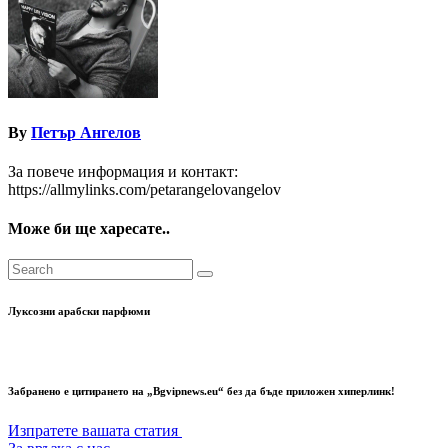
By
Петър Ангелов
За повече информация и контакт:
https://allmylinks.com/petarangelovangelov
Може би ще харесате..
Луксозни арабски парфюми
Забранено е цитирането на „Bgvipnews.eu“ без да бъде приложен хиперлинк!
Изпратете вашата статия