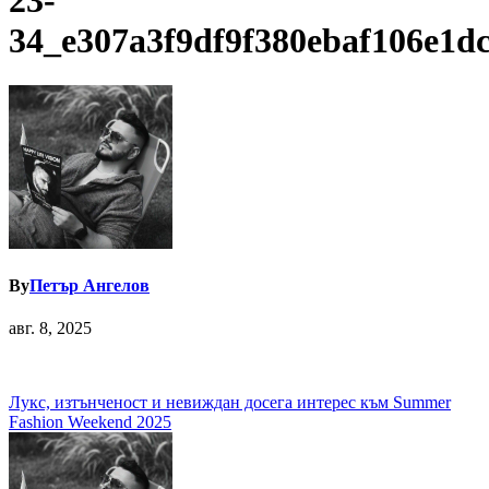
23-
34_e307a3f9df9f380ebaf106e1d
By
Петър Ангелов
авг. 8, 2025
Навигация
Лукс, изтънченост и невиждан досега интерес към Summer
Fashion Weekend 2025